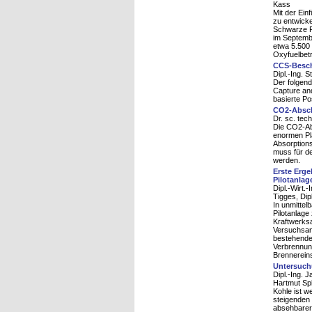
Kass
Mit der Ein
zu entwick
Schwarze Pu
im Septembe
etwa 5.500
Oxyfuelbetr
CCS-Besch
Dipl.-Ing. S
Der folgend
Capture and
basierte P
CO2-Absch
Dr. sc. tec
Die CO2-Abs
enormen Pla
Absorptions
muss für de
werden.
Erste Erge
Pilotanla
Dipl.-Wirt.
Tigges, Dip
In unmittel
Pilotanlag
Kraftwerksa
Versuchsanl
bestehende 
Verbrennun
Brennereins
Untersuch
Dipl.-Ing. 
Hartmut Spl
Kohle ist w
steigenden
absehbarer 