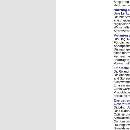
Steigerung 
Reduzierun
Nutzung al
Uwe Lenk, D
Die zur Str
entscheiden
regionalen
Wirtschafts
Stromverbr
Varianten
Dipl.-Ing. 
Für die na
Absorptions
Die nachges
einen therm
Fernwärmev
übertragen,
Vorwärmstre
Eine neue
Dr. Roland R
Die Absche
and Storage
Klimawande
Emissionen
Grenzwerte
Produktspe
berücksicht
Energetis
Gesamtkra
Dipl.-Ing. 
Die Leistun
Optimierun
Simulations
Combustion
Rauchgaswä
Simulations