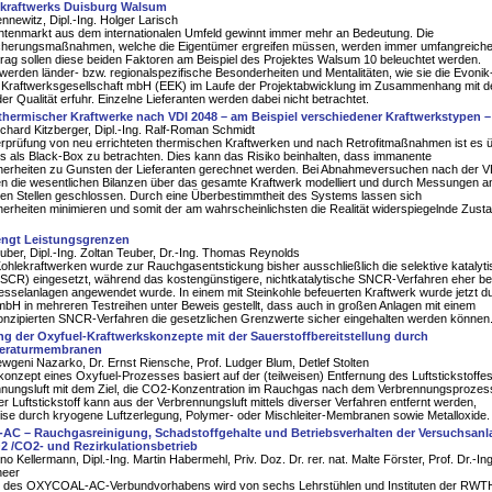
ekraftwerks Duisburg Walsum
newitz, Dipl.-Ing. Holger Larisch
antenmarkt aus dem internationalen Umfeld gewinnt immer mehr an Bedeutung. Die
icherungsmaßnahmen, welche die Eigentümer ergreifen müssen, werden immer umfangreicher
rag sollen diese beiden Faktoren am Beispiel des Projektes Walsum 10 beleuchtet werden.
 werden länder- bzw. regionalspezifische Besonderheiten und Mentalitäten, wie sie die Evoni
Kraftwerksgesellschaft mbH (EEK) im Laufe der Projektabwicklung im Zusammenhang mit d
er Qualität erfuhr. Einzelne Lieferanten werden dabei nicht betrachtet.
ermischer Kraftwerke nach VDI 2048 – am Beispiel verschiedener Kraftwerkstypen –
Richard Kitzberger, Dipl.-Ing. Ralf-Roman Schmidt
rprüfung von neu errichteten thermischen Kraftwerken und nach Retrofitmaßnahmen ist es ü
s als Black-Box zu betrachten. Dies kann das Risiko beinhalten, dass immanente
erheiten zu Gunsten der Lieferanten gerechnet werden. Bei Abnahmeversuchen nach der V
n die wesentlichen Bilanzen über das gesamte Kraftwerk modelliert und durch Messungen a
hen Stellen geschlossen. Durch eine Überbestimmtheit des Systems lassen sich
rheiten minimieren und somit der am wahrscheinlichsten die Realität widerspiegelnde Zust
ngt Leistungsgrenzen
uber, Dipl.-Ing. Zoltan Teuber, Dr.-Ing. Thomas Reynolds
ohlekraftwerken wurde zur Rauchgasentstickung bisher ausschließlich die selektive katalyt
(SCR) eingesetzt, während das kostengünstigere, nichtkatalytische SNCR-Verfahren eher be
esselanlagen angewendet wurde. In einem mit Steinkohle befeuerten Kraftwerk wurde jetzt d
bH in mehreren Testreihen unter Beweis gestellt, dass auch in großen Anlagen mit einem
 konzipierten SNCR-Verfahren die gesetzlichen Grenzwerte sicher eingehalten werden können
g der Oxyfuel-Kraftwerkskonzepte mit der Sauerstoffbereitstellung durch
eraturmembranen
Jewgeni Nazarko, Dr. Ernst Riensche, Prof. Ludger Blum, Detlef Stolten
nzept eines Oxyfuel-Prozesses basiert auf der (teilweisen) Entfernung des Luftstickstoffe
nnungsluft mit dem Ziel, die CO2-Konzentration im Rauchgas nach dem Verbrennungsprozes
r Luftstickstoff kann aus der Verbrennungsluft mittels diverser Verfahren entfernt werden,
ise durch kryogene Luftzerlegung, Polymer- oder Mischleiter-Membranen sowie Metalloxide.
C – Rauchgasreinigung, Schadstoffgehalte und Betriebsverhalten der Versuchsanl
O2 /CO2- und Rezirkulationsbetrieb
rno Kellermann, Dipl.-Ing. Martin Habermehl, Priv. Doz. Dr. rer. nat. Malte Förster, Prof. Dr.-Ing
neer
des OXYCOAL-AC-Verbundvorhabens wird von sechs Lehrstühlen und Instituten der RWT