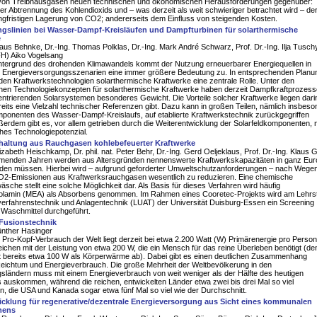
von Treibhausgasen neuen technischen und ökonomischen Herausforderungen gegenüber:
der Abtrennung des Kohlendioxids und – was derzeit als weit schwieriger betrachtet wird – de
ngfristigen Lagerung von CO2; andererseits dem Einfluss von steigenden Kosten.
ngslinien bei Wasser-Dampf-Kreisläufen und Dampfturbinen für solarthermische
e
Klaus Behnke, Dr.-Ing. Thomas Polklas, Dr.-Ing. Mark André Schwarz, Prof. Dr.-Ing. Ilja Tusch
(FH) Aiko Vogelsang
ntergrund des drohenden Klimawandels kommt der Nutzung erneuerbarer Energiequellen in
n Energieversorgungsszenarien eine immer größere Bedeutung zu. In entsprechenden Planu
 den Kraftwerkstechnologien solarthermische Kraftwerke eine zentrale Rolle. Unter den
nen Technologiekonzepten für solarthermische Kraftwerke haben derzeit Dampfkraftprozess
entrierenden Solarsystemen besonderes Gewicht. Die Vorteile solcher Kraftwerke liegen dari
eits eine Vielzahl technischer Referenzen gibt. Dazu kann in großen Teilen, nämlich insbes
ponenten des Wasser-Dampf-Kreislaufs, auf etablierte Kraftwerkstechnik zurückgegriffen
erdem gibt es, vor allem getrieben durch die Weiterentwicklung der Solarfeldkomponenten, 
ches Technologiepotenzial.
altung aus Rauchgasen kohlebefeuerter Kraftwerke
Elizabeth Heischkamp, Dr. phil. nat. Peter Behr, Dr.-Ing. Gerd Oeljeklaus, Prof. Dr.-Ing. Klaus 
menden Jahren werden aus Altersgründen nennenswerte Kraftwerkskapazitäten in ganz Eu
rden müssen. Hierbei wird – aufgrund geforderter Umweltschutzanforderungen – nach Wege
O2-Emissionen aus Kraftwerksrauchgasen wesentlich zu reduzieren. Eine chemische
che stellt eine solche Möglichkeit dar. Als Basis für dieses Verfahren wird häufig
lamin (MEA) als Absorbens genommen. Im Rahmen eines Cooretec-Projekts wird am Lehrst
verfahrenstechnik und Anlagentechnik (LUAT) der Universität Duisburg-Essen ein Screening
r Waschmittel durchgeführt.
 Fusionstechnik
ünther Hasinger
e Pro-Kopf-Verbrauch der Welt liegt derzeit bei etwa 2.200 Watt (W) Primärenergie pro Perso
leichen mit der Leistung von etwa 200 W, die ein Mensch für das reine Überleben benötigt (de
lt bereits etwa 100 W als Körperwärme ab). Dabei gibt es einen deutlichen Zusammenhang
eichtum und Energieverbrauch. Die große Mehrheit der Weltbevölkerung in den
sländern muss mit einem Energieverbrauch von weit weniger als der Hälfte des heutigen
s auskommen, während die reichen, entwickelten Länder etwa zwei bis drei Mal so viel
, die USA und Kanada sogar etwa fünf Mal so viel wie der Durchschnitt.
cklung für regenerative/dezentrale Energieversorgung aus Sicht eines kommunalen
mens