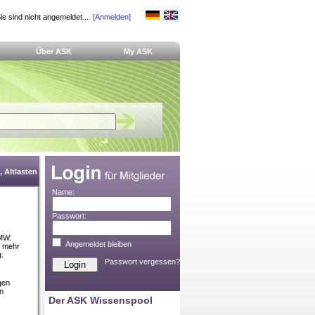
ie sind nicht angemeldet...
[Anmelden]
Über ASK
My ASK
 Altlasten
Name:
Passwort:
 MW.
Angemeldet bleiben
l mehr
g.
Passwort vergessen?
gen
n
Der ASK Wissenspool