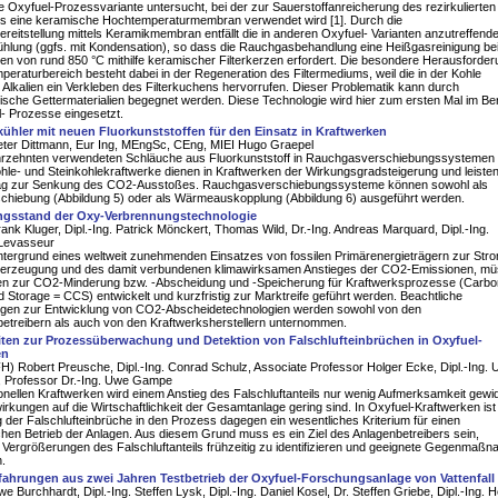
 Oxyfuel-Prozessvariante untersucht, bei der zur Sauerstoffanreicherung des rezirkulierten
 eine keramische Hochtemperaturmembran verwendet wird [1]. Durch die
ereitstellung mittels Keramikmembran entfällt die in anderen Oxyfuel- Varianten anzutreffend
hlung (ggfs. mit Kondensation), so dass die Rauchgasbehandlung eine Heißgasreinigung be
n von rund 850 °C mithilfe keramischer Filterkerzen erfordert. Die besondere Herausforder
eraturbereich besteht dabei in der Regeneration des Filtermediums, weil die in der Kohle
 Alkalien ein Verkleben des Filterkuchens hervorrufen. Dieser Problematik kann durch
tische Gettermaterialien begegnet werden. Diese Technologie wird hier zum ersten Mal im Be
- Prozesse eingesetzt.
hler mit neuen Fluorkunststoffen für den Einsatz in Kraftwerken
Peter Dittmann, Eur Ing, MEngSc, CEng, MIEI Hugo Graepel
ahrzehnten verwendeten Schläuche aus Fluorkunststoff in Rauchgasverschiebungssystemen
hle- und Steinkohlekraftwerke dienen in Kraftwerken der Wirkungsgradsteigerung und leiste
rag zur Senkung des CO2-Ausstoßes. Rauchgasverschiebungssysteme können sowohl als
hiebung (Abbildung 5) oder als Wärmeauskopplung (Abbildung 6) ausgeführt werden.
ngsstand der Oxy-Verbrennungstechnologie
Frank Kluger, Dipl.-Ing. Patrick Mönckert, Thomas Wild, Dr.-Ing. Andreas Marquard, Dipl.-Ing.
Levasseur
ntergrund eines weltweit zunehmenden Einsatzes von fossilen Primärenergieträgern zur Str
rzeugung und des damit verbundenen klimawirksamen Anstieges der CO2-Emissionen, m
en zur CO2-Minderung bzw. -Abscheidung und -Speicherung für Kraftwerksprozesse (Carbo
 Storage = CCS) entwickelt und kurzfristig zur Marktreife geführt werden. Beachtliche
gen zur Entwicklung von CO2-Abscheidetechnologien werden sowohl von den
betreibern als auch von den Kraftwerksherstellern unternommen.
iten zur Prozessüberwachung und Detektion von Falschlufteinbrüchen in Oxyfuel-
en
(FH) Robert Preusche, Dipl.-Ing. Conrad Schulz, Associate Professor Holger Ecke, Dipl.-Ing.
, Professor Dr.-Ing. Uwe Gampe
onellen Kraftwerken wird einem Anstieg des Falschluftanteils nur wenig Aufmerksamkeit gewi
irkungen auf die Wirtschaftlichkeit der Gesamtanlage gering sind. In Oxyfuel-Kraftwerken ist
 der Falschlufteinbrüche in den Prozess dagegen ein wesentliches Kriterium für einen
ichen Betrieb der Anlagen. Aus diesem Grund muss es ein Ziel des Anlagenbetreibers sein,
 Vergrößerungen des Falschluftanteils frühzeitig zu identifizieren und geeignete Gegenmaß
n.
fahrungen aus zwei Jahren Testbetrieb der Oxyfuel-Forschungsanlage von Vattenfall
we Burchhardt, Dipl.-Ing. Steffen Lysk, Dipl.-Ing. Daniel Kosel, Dr. Steffen Griebe, Dipl.-Ing. 