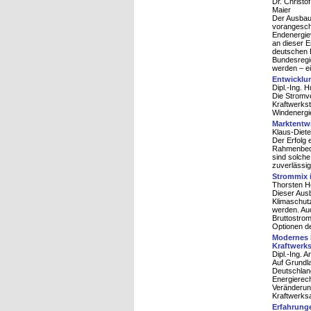
Dr. Christo
Maier
Der Ausbau 
vorangeschr
Endenergiev
an dieser E
deutschen E
Bundesregie
werden – ei
Entwicklun
Dipl.-Ing. 
Die Stromv
Kraftwerkst
Windenergie
Marktentwi
Klaus-Diete
Der Erfolg 
Rahmenbedi
sind solche
zuverlässig
Strommix i
Thorsten He
Dieser Aus
Klimaschutz
werden. Auc
Bruttostrom
Optionen d
Modernes 
Kraftwerk
Dipl.-Ing. 
Auf Grundla
Deutschlan
Energierech
Veränderung
Kraftwerks
Erfahrung