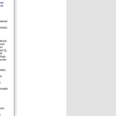
ber
rof.
 nimmt
setzt.
ndruck
erer
ven
en [1,
ll
chutz
ische
heim,
er
s
nzepts
trom
n