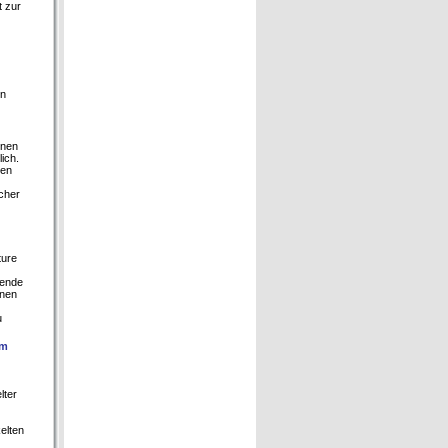
t zur
en
inen
ich.
nen
cher
ture
hende
inen
u
im
lter
elten