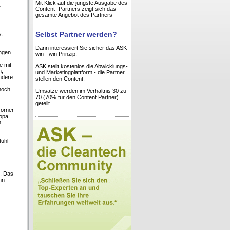
Mit Klick auf die jüngste Ausgabe des
r
Content -Partners zeigt sich das
gesamte Angebot des Partners
Selbst Partner werden?
y,
Dann interessiert Sie sicher das ASK
ngen
win - win Prinzip:
e mit
ASK stellt kostenlos die Abwicklungs-
n,
und Marketingplattform - die Partner
ondere
stellen den Content.
noch
Umsätze werden im Verhältnis 30 zu
70 (70% für den Content Partner)
geteilt.
Görner
ropa
n
uhl
n. Das
nn