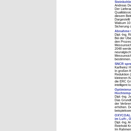
Steinkohl
Andreas Den
Der Liefer
Qualitätss
diesem Beit
Dargestellt
Walsum 10 
Sicherung d
Abnahme th
Dipl.-Ing. 
Bei der Übe
den Prozes
Messunsich
2048 werde
neuralgisc
Messunsiche
bestimmen.
SNCR spre
Karlheinz H
In großen K
Reduktion 
kleineren K
die ERC Gm
intelligent
Optimierun
Hochtemp
Dipl.-Ing. 
Das Grundko
der Verbre
erhöhen. De
beispielswe
OXYCOAL-A
im Luft-, 
Dipl.-Ing. A
Reinhold K
Im Rahmen 