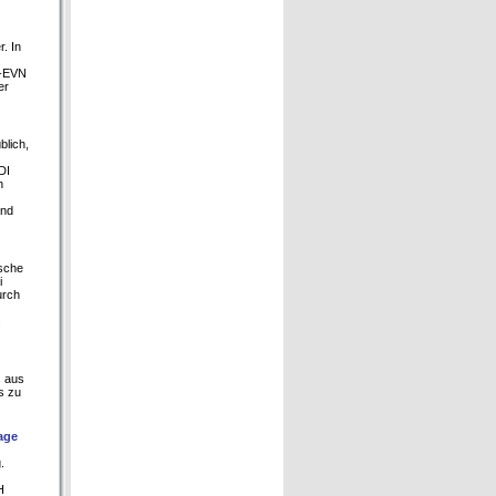
. In
k-EVN
er
blich,
DI
n
and
ische
i
urch
.
s aus
s zu
age
.
H