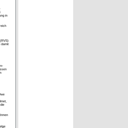
e
i
ung in
reich
 (RVS)
n damit
om-
üssen
n
 Uwe
dmet,
 die
nahmen
Helge