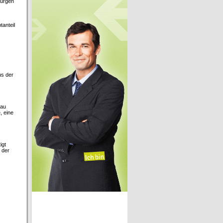
Jürgen
anteil
us der
eau
, eine
igt
 der