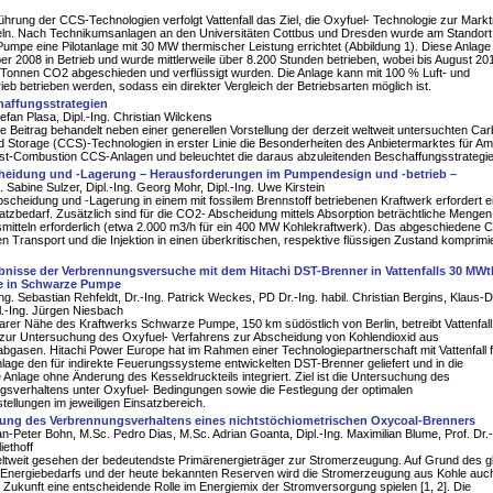
führung der CCS-Technologien verfolgt Vattenfall das Ziel, die Oxyfuel- Technologie zur Markt
eln. Nach Technikumsanlagen an den Universitäten Cottbus und Dresden wurde am Standort
mpe eine Pilotanlage mit 30 MW thermischer Leistung errichtet (Abbildung 1). Diese Anlage
r 2008 in Betrieb und wurde mittlerweile über 8.200 Stunden betrieben, wobei bis August 20
 Tonnen CO2 abgeschieden und verflüssigt wurden. Die Anlage kann mit 100 % Luft- und
ieb betrieben werden, sodass ein direkter Vergleich der Betriebsarten möglich ist.
affungsstrategien
tefan Plasa, Dipl.-Ing. Christian Wilckens
e Beitrag behandelt neben einer generellen Vorstellung der derzeit weltweit untersuchten Ca
 Storage (CCS)-Technologien in erster Linie die Besonderheiten des Anbietermarktes für Am
ost-Combustion CCS-Anlagen und beleuchtet die daraus abzuleitenden Beschaffungsstrategie
eidung und -Lagerung – Herausforderungen im Pumpendesign und -betrieb –
h. Sabine Sulzer, Dipl.-Ing. Georg Mohr, Dipl.-Ing. Uwe Kirstein
cheidung und -Lagerung in einem mit fossilem Brennstoff betriebenen Kraftwerk erfordert e
tzbedarf. Zusätzlich sind für die CO2- Abscheidung mittels Absorption beträchtliche Mengen
mitteln erforderlich (etwa 2.000 m3/h für ein 400 MW Kohlekraftwerk). Das abgeschiedene 
n Transport und die Injektion in einen überkritischen, respektive flüssigen Zustand komprimi
bnisse der Verbrennungsversuche mit dem Hitachi DST-Brenner in Vattenfalls 30 MWt
ge in Schwarze Pumpe
-Ing. Sebastian Rehfeldt, Dr.-Ing. Patrick Weckes, PD Dr.-Ing. habil. Christian Bergins, Klaus-D
l.-Ing. Jürgen Niesbach
barer Nähe des Kraftwerks Schwarze Pumpe, 150 km südöstlich von Berlin, betreibt Vattenfall
e zur Untersuchung des Oxyfuel- Verfahrens zur Abscheidung von Kohlendioxid aus
bgasen. Hitachi Power Europe hat im Rahmen einer Technologiepartnerschaft mit Vattenfall f
age den für indirekte Feuerungssysteme entwickelten DST-Brenner geliefert und in die
Anlage ohne Änderung des Kesseldruckteils integriert. Ziel ist die Untersuchung des
gsverhaltens unter Oxyfuel- Bedingungen sowie die Festlegung der optimalen
tellungen im jeweiligen Einsatzbereich.
ung des Verbrennungsverhaltens eines nichtstöchiometrischen Oxycoal-Brenners
Jan-Peter Bohn, M.Sc. Pedro Dias, M.Sc. Adrian Goanta, Dipl.-Ing. Maximilian Blume, Prof. Dr.-
iethoff
eltweit gesehen der bedeutendste Primärenergieträger zur Stromerzeugung. Auf Grund des g
 Energiebedarfs und der heute bekannten Reserven wird die Stromerzeugung aus Kohle auch
Zukunft eine entscheidende Rolle im Energiemix der Stromversorgung spielen [1, 2]. Die