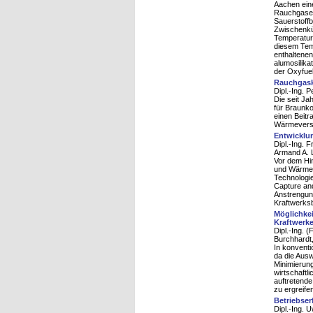
Aachen eine
Rauchgases
Sauerstoffb
Zwischenkü
Temperature
diesem Temp
enthaltenen
alumosilika
der Oxyfuel
Rauchgaskü
Dipl.-Ing. 
Die seit J
für Braunko
einen Beit
Wärmeversc
Entwicklu
Dipl.-Ing. 
Armand A. 
Vor dem Hi
und Wärmee
Technologi
Capture and
Anstrengun
Kraftwerks
Möglichke
Kraftwerk
Dipl.-Ing. 
Burchhardt
In konventi
da die Ausw
Minimierung
wirtschaftl
auftretende
zu ergreife
Betriebser
Dipl.-Ing. U