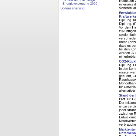
Sichere und nachaltige
Reduktion 
Energieversorgung 2009
einerseits 
sicheren la
Bodensanierung
Entwicklu
Kraftwerk
Dipl.-Ing. 
Dipl.-Ing. 
Vor dem Hi
zukünftige
spielen bei
verschiede
linear konz
dass es ber
bei den Kom
werden. Auß
ein erhebli
CO2-Rückh
Dipl.-Ing. 
In den kom
ersetzt we
gesucht, C
Rauchgaswäs
Monoethano
für Umwelt
alternative
Stand der
Prof. Dr. G
Der mittler
ist zu verg
jeder strah
zwischen R
Entwicklung
Mittelwerte
verbrauchen
Marktentwi
Unterneh