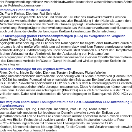
der Energiewandlungseffizienz von Kohlekraftwerken leistet einen wesentlichen ersten Schrit
g der Kohlendioxidemissionen.
ternativer Brennstoffe in Gastur
r. Frank Richter, Dipl.-Ing. Ralf Schneider
omproduktion eingesetzte Technik und damit die Struktur des Kraftwerksmarktes werden
d von der wirtschaftlichen, politischen und sozialen Entwicklung in den Nationalstaaten, den
 Wirtschaftsbündnissen sowie der Welt als Ganzes geprägt. Bevölkerungswachstum,
entwicklung, Energieträgerpreisentwicklung sowie das Verbraucherverhalten beeinflussen d
auch und damit die Größe der benötigten Kraftwerksleistung zur Bedarfsdeckung.
 zur Auskopplung großer Prozessdampfmengen (CCS) im exergetischen Vergleich
Norbert Pieper, Dipl.-Ing. Michael Wechsung
chgelagerte Abscheidung von CO2 aus den Rauchgasen fossil gefeuerter Kraftwerke durch e
prozess ist eine große Wärmeleistung auf einem relativ niedrigen Temperaturniveau erforderl
chaltete Anlage zur Abtrennung des Kohlendioxids stellt demnach aus Sicht der Dampfturbi
ischen Verbraucher dar. Ähnlich wie bei der Auskopplung von Heizdampf zur
ersorgung wird im Wesentlichen die Kondensationswärme in einem Oberflächenwärmetaus
 das Kondensat verbleibt im Wasser-Dampf-Kreislauf und wird an geeigneter Stelle in die
cke integriert.
 DeNOx-Technologie für ein Oxyfuel-Kraftwerk
itter, Dr.-Ing. Nicole Schödel, Dipl.-Ing. Torsten Stoffregen, Florian Winkler
idung und anschließende unterirdische Speicherung von CO2 aus Kraftwerken (Carbon Cap
 (CCS)) hat großes Potential, einen entscheidenden Beitrag zur Bekämpfung des globalen
ls zu leisten. Sowohl zu speicherndes CO2 als auch aus dem Aufbereitungsprozess entste
 müssen den gesetzlichen Anforderungen entsprechen. Diese Anforderungen können zum e
 aus dem Bundesimmissionsschutzgesetz (BImSchG) als auch Grenzwerte aus der CO2-
zifikation sein. Dabei sind insbesondere die Verunreinigungen im Rauchgas wie SO2, NOx z
igen.
cher Vergleich chemischer Lösungsmittel für die Post-Combustion CO2-Abtrennung 
ftwerksprozess
Jochen Oexmann, Dipl.-Ing. Christoph Hasenbein, Prof. Dr.-Ing. Alfons Kather
gscharakteristik moderner kohlebefeuerter Dampfkraftwerke sowie der Einfluss von
gsmaßnahmen auf solche Prozesse können heute mithilfe speziell für diesen Zweck entwicke
tools wie Ebsilon Professional evaluiert werden. Für solche Kraftwerke konzipierte Post-
 CO2-Abtrennungsanlagen mit chemischen Lösungsmitteln, so genannte CO2-
schen, können mit ebenso leistungsfähigen, für die Chemie- und Verfahrenstechnik entwick
tools wie Aspen Plus untersucht werden.