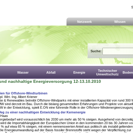
S
Netzwerk
Wissen
Suche:
Technischer
Wasser
Abfall
Energie
Boden,
Umweltschutz
und nachhaltige Energieversorgung 12-13.10.2010
ien für Offshore-Windturbinen
ipl. Wirt.-Ing. Albert Kriener
e & Renewables betreibt Offshore-Windparks mit einer installierten Kapazität von rund 300
W sind derzeit im Bau. Durch die bislang gesammelten Erfahrungen und Projekte von aktuel
W in der Entwicklung, spielt E.ON eine führende Rolle in der Offshore-Windenergieerzeugun
eg zu einer nachhaltigen Entwicklung der Kernenergie
r Haas
rgiebedarf wird voraussichtlich bis 2030 um mehr als 50 % steigen. Ausgehend von derzeiti
wird die Importabhängigkeit der Europäischen Union in den kommenden 20 bis 30 Jahren vo
0 % auf etwa 65 % steigen, mit einem nennenswerten Anteil aus politisch als instabil geltenden
ie Energieumwandlung auf der Basis fossiler Brennstoffe steht wegen der Verpflichtung zur