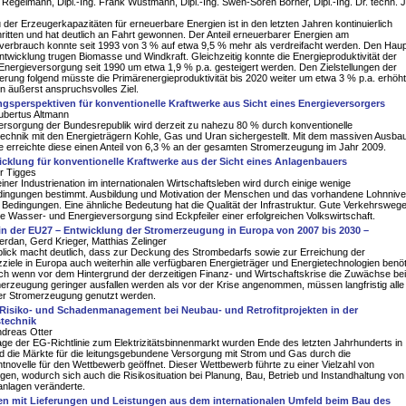
f Regelmann, Dipl.-Ing. Frank Wustmann, Dipl.-Ing. Swen-Sören Börner, Dipl.-Ing. Dr. techn. 
der Erzeugerkapazitäten für erneuerbare Energien ist in den letzten Jahren kontinuierlich
itten und hat deutlich an Fahrt gewonnen. Der Anteil erneuerbarer Energien am
erbrauch konnte seit 1993 von 3 % auf etwa 9,5 % mehr als verdreifacht werden. Den Haupt
ntwicklung trugen Biomasse und Windkraft. Gleichzeitig konnte die Energieproduktivität der
nergieversorgung seit 1990 um etwa 1,9 % p.a. gesteigert werden. Den Zielstellungen der
rung folgend müsste die Primärenergieproduktivität bis 2020 weiter um etwa 3 % p.a. erhöht
n äußerst anspruchsvolles Ziel.
gsperspektiven für konventionelle Kraftwerke aus Sicht eines Energieversorgers
Hubertus Altmann
ersorgung der Bundesrepublik wird derzeit zu nahezu 80 % durch konventionelle
echnik mit den Energieträgern Kohle, Gas und Uran sichergestellt. Mit dem massiven Ausba
 erreichte diese einen Anteil von 6,3 % an der gesamten Stromerzeugung im Jahr 2009.
cklung für konventionelle Kraftwerke aus der Sicht eines Anlagenbauers
r Tigges
einer Industrienation im internationalen Wirtschaftsleben wird durch einige wenige
ngungen bestimmt. Ausbildung und Motivation der Menschen und das vorhandene Lohnniv
 Bedingungen. Eine ähnliche Bedeutung hat die Qualität der Infrastruktur. Gute Verkehrswege
e Wasser- und Energieversorgung sind Eckpfeiler einer erfolgreichen Volkswirtschaft.
n der EU27 – Entwicklung der Stromerzeugung in Europa von 2007 bis 2030 –
rdan, Gerd Krieger, Matthias Zelinger
blick macht deutlich, dass zur Deckung des Strombedarfs sowie zur Erreichung der
ziele in Europa auch weiterhin alle verfügbaren Energieträger und Energietechnologien benöt
h wenn vor dem Hintergrund der derzeitigen Finanz- und Wirtschaftskrise die Zuwächse bei
erzeugung geringer ausfallen werden als vor der Krise angenommen, müssen langfristig alle
er Stromerzeugung genutzt werden.
Risiko- und Schadenmanagement bei Neubau- und Retrofitprojekten in der
stechnik
Andreas Otter
ge der EG-Richtlinie zum Elektrizitätsbinnenmarkt wurden Ende des letzten Jahrhunderts in
d die Märkte für die leitungsgebundene Versorgung mit Strom und Gas durch die
tnovelle für den Wettbewerb geöffnet. Dieser Wettbewerb führte zu einer Vielzahl von
en, wodurch sich auch die Risikosituation bei Planung, Bau, Betrieb und Instandhaltung von
anlagen veränderte.
en mit Lieferungen und Leistungen aus dem internationalen Umfeld beim Bau des