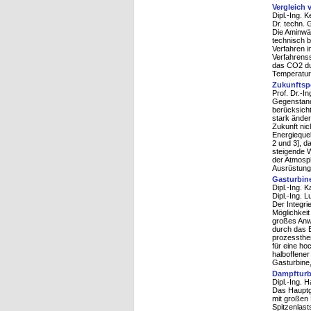
Vergleich
Dipl.-Ing. K
Dr. techn. 
Die Aminwäs
technisch 
Verfahren i
Verfahrens
das CO2 du
Temperatur
Zukunftsp
Prof. Dr.-I
Gegenstand 
berücksicht
stark änder
Zukunft nic
Energiequel
2 und 3], d
steigende 
der Atmosp
Ausrüstung 
Gasturbin
Dipl.-Ing. 
Dipl.-Ing. L
Der Integri
Möglichkeit
großes Anwe
durch das B
prozessthe
für eine ho
halboffene
Gasturbine,
Dampfturb
Dipl.-Ing. 
Das Hauptg
mit großen
Spitzenlast