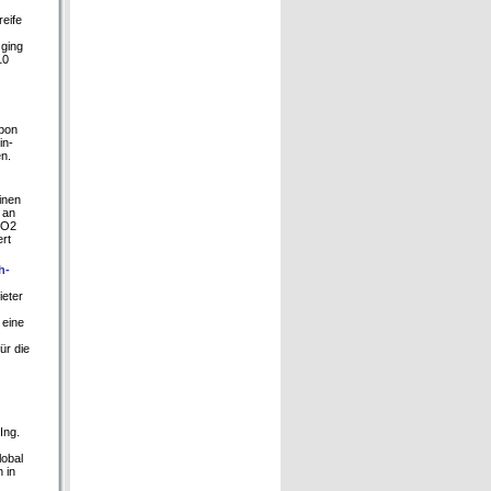
reife
 ging
10
rbon
in-
n.
inen
 an
CO2
ert
h-
ieter
 eine
ür die
Ing.
lobal
 in