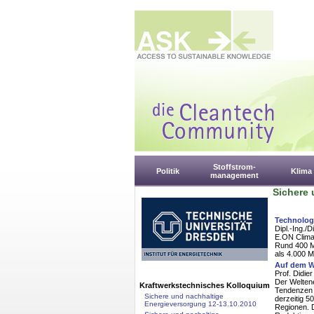
Stoffstrom-
Politik
Klima
management
Sichere 
Technolog
Dipl.-Ing./D
E.ON Climat
Rund 400 M
als 4.000 M
Auf dem W
Prof. Didie
Der Weltene
Kraftwerkstechnisches Kolloquium
Tendenzen 
Sichere und nachhaltige
derzeitig 5
Energieversorgung 12-13.10.2010
Regionen. D