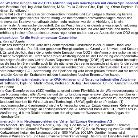
 von Waschlösungen für die CO2-Abtrennung aus Rauchgasen mit einem Sprühabsor
evin Brechtel, Dipl.-Ing. Anke Schäffer, M.Sc. Paula Galindo Cifre, Dipl.-Ing. Oliver Seyboth, P
Günter Scheffknecht
che hat sich im Einsatz in der chemischen Industrie und zur Erdgasaufbereitung bereits
bewährt und eignet sich zur Nachrüstung von bestehenden Kraftwerksanlagen, wobei das
m relevanten Kraftwerksmaßstab bisher nicht realisiert wurde. In Abbildung 1 ist ein
schema der Aminwäsche dargestellt. Die als Waschlösung eingesetzte wässrige Aminlösung
rch chemische Bindung in einem Absorptionsprozess auf und wird anschließend durch
erhöhung in einem Desorptionsprozess regeneriert und erneut zur Absorption von CO2 einge
erspektiven für die Hochtemperatur-Gasturbine
ng. Konrad Vogeler
dieses Beitrags ist die Rolle der Hochtemperatur-Gasturbine in der Zukunft. Dabei wird
igt, dass sich das Portfolio der genutzten Energiequellen auf Grund von Umwelt- und Koste
t. Es wird deutlich, dass die ungehinderte Emission von CO2 in die Atmosphäre schon in näh
ht mehr akzeptabel ist. Trotz sehr starker Anstrengungen bei der Einführung von regenerati
len zeigen Studien des United States Department of Energy (DOE) [6] und anderer Institution
ass die fossilen Brennstoffe auch für die nächsten Jahrzente notwendig sind, um für die schne
Weltbevölkerung den wachsenden Bedarf an elektrischer Energie sicherzustellen. Die zum S
häre notwendige CO2-Abtrennung und Speicherung wird einen großen Einfluss auf die techn
und die Kosten der Kraftwerke mit den klassischen fossilen Brennstoffen haben.
entechnik für wärmelasttolerante KWK-Anlagen und Nutzung industrieller Abwärme
Karl Hoffmann, Dipl.-Ing. Martin Rhein, Professor Dr.-Ing. Uwe Gampe, Dr.-Ing. Guntram Buch
utz Fricke
erte Gas-Dampfprozess (GiD) verfügt aufgrund seiner Flexibilität in der Wärmeversorgung, d
 zur Nutzung industrieller Abwärme und der Einbindung regenerativer Zusatzwärme über ein
ndungspotenzial für effiziente Anlagen kleinerer Leistung. Deshalb werden im Rahmen eine
undesministerium für Wirtschaft und Technologie (BMWi) geförderten Projektes [1]
rmodynamische und anlagentechnische Untersuchungen zur Entwicklung eines Referenzko
cheffiziente Energieanlage im Leistungsbereich bis 20 MWel auf Basis des GiD-Prozesses in
r Ausführung, d.h. mit Rückkondensation des eingesetzten Wassers aus dem Abgas der
 durchgeführt.
inentechnik in Neubauprojekten der Vattenfall Europe Generation AG
Hans Mandel, Dipl.-Ing. Marco Redieß, Dipl.-Ing. Udo Klauke, Dr.-Ing. Alexander Tremmel
eschäftsfeld der Vattenfall Europe Generation AG (VE-G) ist die Erzeugung von Grundlasts
 Kraftwerkseinheiten der Leistungsgrößen 500 MW bis 900 MW. Darüber hinaus wird
strom in Wasserkraft- und Gasturbinenkraftwerken erzeugt. Die größten Einheiten sind hier i