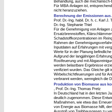
Behandlung, auch die mechanisch-bi
Für MBA-Anlagen ist, entsprechen
nicht heranzuziehen.
Berechnung der Emissionen aus 
Prof. Dr.-Ing. habil. Dr. h. c. Karl
Dr.-Ing. Stephanie Thiel
Für die Genehmigung von Anlagen z
Ersatzbrennstoffen, Klärschlämmen
Schadstoffkonzentrationen im Rein
Rahmen der Genehmigungsverfahren
Inputdaten auf Erfahrungen mit ve
Werte für in der Planung befindlich
Aufgrund der langjährigen Erfahrun
Rostfeuerung und mit Abgasreinigu
werden belastbare Ergebnisse erzie
verifiziert wurden. Das Gleiche gil
Wirbelschichtfeuerungen und für Anl
verbrannt werden, wenngleich die Da
Produktion von Biomasse aus k
, Prof. Dr.-Ing. Thomas Pretz
In Deutschland hat in den letzten 
deutlich zugenommen. Diese Entwic
Maßnahmen, wie etwa das Erneuerb
von Energie aus Biomasse hilft, den
Ausstoß von Treibhausgasen zu ver