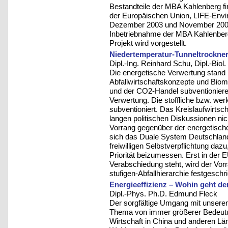
Bestandteile der MBA Kahlenberg fi
der Europäischen Union, LIFE-Envi
Dezember 2003 und November 2006 
Inbetriebnahme der MBA Kahlenberg
Projekt wird vorgestellt.
Niedertemperatur-Tunneltrockner
Dipl.-Ing. Reinhard Schu, Dipl.-Biol
Die energetische Verwertung stand 
Abfallwirtschaftskonzepte und Bio
und der CO2-Handel subventionieren 
Verwertung. Die stoffliche bzw. wer
subventioniert. Das Kreislaufwirtsc
langen politischen Diskussionen nic
Vorrang gegenüber der energetisc
sich das Duale System Deutschland 
freiwilligen Selbstverpflichtung daz
Priorität beizumessen. Erst in der EU
Verabschiedung steht, wird der Vorr
stufigen-Abfallhierarchie festgeschr
Energieeffizienz – Wohin geht de
Dipl.-Phys. Ph.D. Edmund Fleck
Der sorgfältige Umgang mit unseren
Thema von immer größerer Bedeut
Wirtschaft in China und anderen L