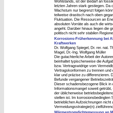
Wohlstands, ist der Bedarf an fossi
letzten Jahren stark gestiegen. Da 
Wachstum nur begrenzt folgen könne
teilweise drastisch nach oben gegan
Fluktuation. Die Ressourcen an Ene
absoluten Vorräte als auch die wir
angeht. Darüber hinaus liegen die g
politisch nicht sehr stabilen Region
Korrosions-Früherkennung bei Ab
Kraftwerken
Dr. Wolfgang Spiegel, Dr. rer. nat.
Magel, Dr.-Ing. Wolfgang Müller
Die gutachterliche Arbeit der Auto
beinhaltet typischerweise die Aufg
bzw. Vertragswidrige vom Vermeidb
Vertragskonformen zu trennen und 
klar und präzise zu differenzieren. 
Befunde vergangener Betriebszeiträ
Dieser schadensbezogene Blick in d
Informationsmangel soweit getrübt
der üblicherweise betriebsbegleiten
stellen ist. Im korrosionsbedingten 
betrieblichen Aufzeichnungen nicht
Vermeidungsstrategie(n) zielführen
Wärmestromdichtemessung an Me