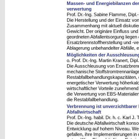
Massen- und Energiebilanzen der
verwertung
Prof. Dr.-Ing. Sabine Flamme, Dipl.
Die Herstellung und der Einsatz v
Zusammenhang mit aktuell diskutie
Gewicht. Der originäre Einfluss und 
geordneten Abfallentsorgung liegen d
Ersatzbrennstoffherstellung und -v
Ablagerung unbehandelter Abfälle, e
Möglichkeiten der Ausschleusung
o. Prof. Dr.-Ing. Martin Kranert, Dip
Die Ausschleusung von Ersatzbrenn
mechanische Stoffstromtrennanlage
Restabfallbehandlungskapazitäten,
energetischer Verwertung höherkalo
wirtschaftlicher Vorteile zunehmen
die Verwertung von EBS-Materialien 
die Restabfallbehandlung.
Verbrennung ist unverzichtbarer 
Abfallwirtschaft
Prof. Dr.-Ing. habil. Dr. h. c. Karl
Die deutsche Abfallwirtschaft konsol
Entwicklung auf hohem Niveau. We
gefallen, ihre Implementierungen in 