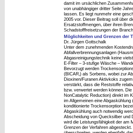
damit im ursächlichen Zusammenha
von unabhängiger dritter Seite Jah
lassen. Es liegt nunmehr eine gesch
2005 vor. Dieser Beitrag soll über 
Ersatzstoffmengen, über ihren Bren
Schadstofffreisetzungen der Branche
Möglichkeiten und Grenzen der 
Dr. Jürgen Gottschalk
Unter dem zunehmenden Kostendru
Abfallverbrennungsanlagen (Hausmüll
Abgasreinigungstechnik keine viels
E-Filter – 3-stufige Wäsche – Wand
Bevorzugt werden Trockensorptions
(BICAR‚) als Sorbens, wobei zur A
Dioxinen/Furanen Aktivkoks zugemi
verstärkt, dass die Reststoffe relat
bzw. verwertet werden können. Die 
NonCatalytic Reduction) direkt im K
im Allgemeinen eine Abgaskühlung (
konditionierte Trockensorption bez
Abgaskühlung auch notwendig werde
Abscheidung von Quecksilber und D
wird die Leistungsfähigkeit der am
Grenzen der Verfahren abgesteckt.
überschreiten, werden ebenfalls darg