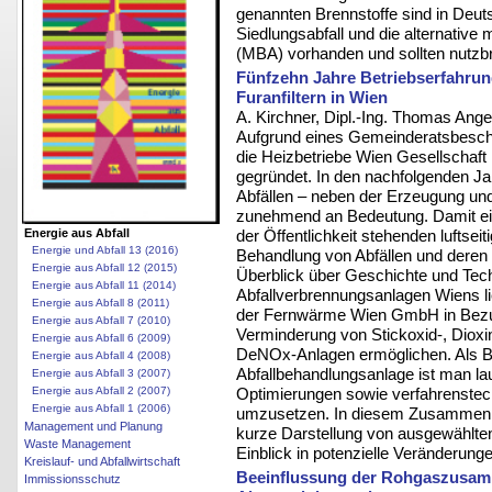
genannten Brennstoffe sind in Deu
Siedlungsabfall und die alternative
(MBA) vorhanden und sollten nutzbr
Fünfzehn Jahre Betriebserfahrun
Furanfiltern in Wien
A. Kirchner, Dipl.-Ing. Thomas Ange
Aufgrund eines Gemeinderatsbesc
die Heizbetriebe Wien Gesellschaf
gegründet. In den nachfolgenden J
Abfällen – neben der Erzeugung u
zunehmend an Bedeutung. Damit ein
Energie aus Abfall
der Öffentlichkeit stehenden luftse
Energie und Abfall 13 (2016)
Behandlung von Abfällen und deren 
Energie aus Abfall 12 (2015)
Überblick über Geschichte und Tech
Energie aus Abfall 11 (2014)
Abfallverbrennungsanlagen Wiens lie
Energie aus Abfall 8 (2011)
der Fernwärme Wien GmbH in Bezug 
Energie aus Abfall 7 (2010)
Verminderung von Stickoxid-, Dioxi
Energie aus Abfall 6 (2009)
DeNOx-Anlagen ermöglichen. Als Be
Energie aus Abfall 4 (2008)
Abfallbehandlungsanlage ist man l
Energie aus Abfall 3 (2007)
Energie aus Abfall 2 (2007)
Optimierungen sowie verfahrenste
Energie aus Abfall 1 (2006)
umzusetzen. In diesem Zusammenhan
Management und Planung
kurze Darstellung von ausgewählten 
Waste Management
Einblick in potenzielle Veränderun
Kreislauf- und Abfallwirtschaft
Beeinflussung der Rohgaszusam
Immissionsschutz