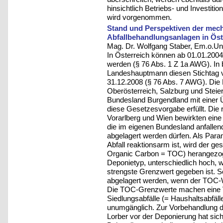
hinsichtlich Betriebs- und Investit
wird vorgenommen.
Stand und Perspektiven der mec
Abfallbehandlungsanlagen in Öst
Mag. Dr. Wolfgang Staber, Em.o.Univ
In Österreich können ab 01.01.2004
werden (§ 76 Abs. 1 Z 1a AWG). In 
Landeshauptmann diesen Stichtag v
31.12.2008 (§ 76 Abs. 7 AWG). Die 
Oberösterreich, Salzburg und Stei
Bundesland Burgendland mit einer 
diese Gesetzesvorgabe erfüllt. Die r
Vorarlberg und Wien bewirkten eine
die im eigenen Bundesland anfalle
abgelagert werden dürfen. Als Para
Abfall reaktionsarm ist, wird der g
Organic Carbon = TOC) herangezog
Deponietyp, unterschiedlich hoch, 
strengste Grenzwert gegeben ist. So
abgelagert werden, wenn der TOC-W
Die TOC-Grenzwerte machen eine V
Siedlungsabfälle (= Haushaltsabfäl
unumgänglich. Zur Vorbehandlung de
Lorber vor der Deponierung hat sic