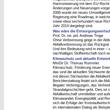
Harmonisierung mit dem EU-Recht
Änderungen und Neuerungen vorgen
2006 wurde ein neues Umweltgesetz e
Regierung eine Roadmap, in welche
sowie etwa sechshundert neue Rich
Jahr 2014 dargelegt sind.
Was wäre die Entsorgungswirtsch
Prof. Dr. rer. pol. Andreas Troge
Ohne Verbrennung ginge in der Abfa
Abfallverbrennung ist das Rückgrat
Und ihre Bedeutung wird in einer – 
nachhaltigen Stoffwirtschaft noch 
Klimaschutz und aktuelle Entwickl
MinDir Dr. Thomas Rummler
Klimaschutz, Förderung neuer Energ
das sind die aktuellen Stichworte de
mit diesen Stichworten die Abfallwirt
Berichterstattung findet sich die A
illegaler Verbringungen, das Verhin
Skandalgeschichten geht. Dies ist 
Abfallwirtschaft unmittelbar und a
Klimawandel, Energiepolitik und 
sich die Erfolge der Kreislaufwirts
im internationalen Dialog als Beispi