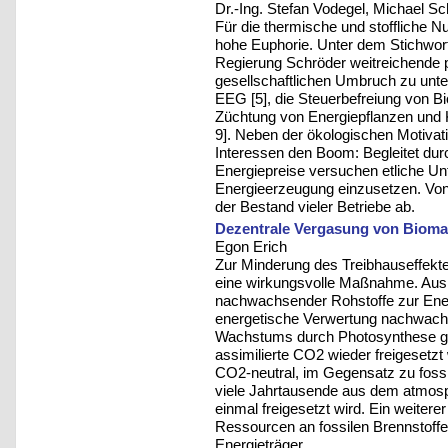
Dr.-Ing. Stefan Vodegel, Michael Sc
Für die thermische und stoffliche 
hohe Euphorie. Unter dem Stichwort
Regierung Schröder weitreichende 
gesellschaftlichen Umbruch zu unte
EEG [5], die Steuerbefreiung von 
Züchtung von Energiepflanzen und 
9]. Neben der ökologischen Motiva
Interessen den Boom: Begleitet dur
Energiepreise versuchen etliche Un
Energieerzeugung einzusetzen. Von
der Bestand vieler Betriebe ab.
Dezentrale Vergasung von Biom
Egon Erich
Zur Minderung des Treibhauseffekt
eine wirkungsvolle Maßnahme. Aus
nachwachsender Rohstoffe zur Energ
energetische Verwertung nachwachs
Wachstums durch Photosynthese ge
assimilierte CO2 wieder freigesetz
CO2-neutral, im Gegensatz zu fossi
viele Jahrtausende aus dem atmos
einmal freigesetzt wird. Ein weiter
Ressourcen an fossilen Brennstoffe
Energieträger.