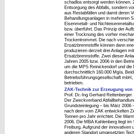
schadlos entsorgt werden können. Zi
Entsorgung des Abfalls, sondern vo
aus Restabfällen und damit deren Ve
Behandlungsanlagen in mehreren Sch
Eisenmetall- und Nichteisenmetallsc
bzw. überführt. Das Prinzip der Auf
einer Trocknung des vorher mechanis
Trockentrommel. Die nach verschie
Ersatzbrennstoffe können dann ener
produzieren derzeit drei Anlagen mi
Ersatzbrennstoffe. Zwei dieser Anlag
Jahren 2005 bzw. 2006 in den Betri
um die MPS Reinickendorf und die 
durchschnittlich 160.000 Mg/a. Be
Betriebsführungsgesellschaft mbH, 
betrieben.
ZAK-Technik zur Erzeugung von 
Prof. Dr.-Ing Gerhard Rettenberger
Der Zweckverband Abfallbehandlun
Grundsteinlegung – bis März 2006 
nach dem vom ZAK entwickelten ZA
Tonnen pro Jahr errichtet. Die War
2006. Die MBA Kahlenberg liegt im
Freiburg. Aufgrund der innovativen
anderen Standort umgesetzten Tech