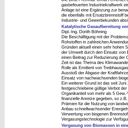
gasbefeuerten Industriekraftwerk e
Anlage ist eine Ergänzung zur bena
die ebenfalls mit Ersatzbrennstoff 
Industrie- und Gewerbekunden absi
Katalytische Gasaufbereitung v
Dipl.-Ing. Dorith Böhning
Die Beschäftigung mit der Problem
Rohstoffen in zahlreichen Anwendu
Gründen aktuell einen sehr hohen S
der Umwelt durch den Einsatz von
einen Beitrag zur Reduzierung der 
Zeit ist das Thema des Klimawandels
Rolle als Emittent von Treibhausg
Ausstoß der Abgase der Kraftfahrze
Einsatz von nachwachsenden bioge
Ein weiterer Grund ist das seit Juni
festgeschriebene gültige Verbot der
Organikanteil von mehr als 5 Gew.-%
finanzielle Anreize gegeben, so z.
Prämien für die Nutzung von landwir
Anbau schnellwachsender Energiehöl
Verwertung von biogenen Brennstoff
Vergasungstechnologie zur Verfügu
Vergasung von Biomassen in eine