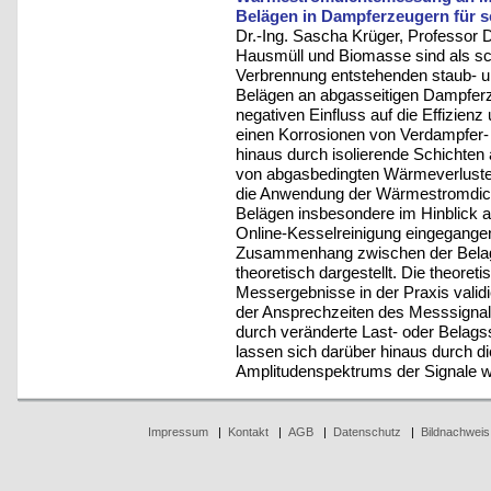
Belägen in Dampferzeugern für s
Dr.-Ing. Sascha Krüger, Professor 
Hausmüll und Biomasse sind als sch
Verbrennung entstehenden staub- u
Belägen an abgasseitigen Dampferz
negativen Einfluss auf die Effizienz
einen Korrosionen von Verdampfer- 
hinaus durch isolierende Schichte
von abgasbedingten Wärmeverlusten 
die Anwendung der Wärmestromdich
Belägen insbesondere im Hinblick au
Online-Kesselreinigung eingegangen
Zusammenhang zwischen der Belag
theoretisch dargestellt. Die theor
Messergebnisse in der Praxis validi
der Ansprechzeiten des Messsigna
durch veränderte Last- oder Belags
lassen sich darüber hinaus durch d
Amplitudenspektrums der Signale we
Impressum
|
Kontakt
|
AGB
|
Datenschutz
|
Bildnachweis