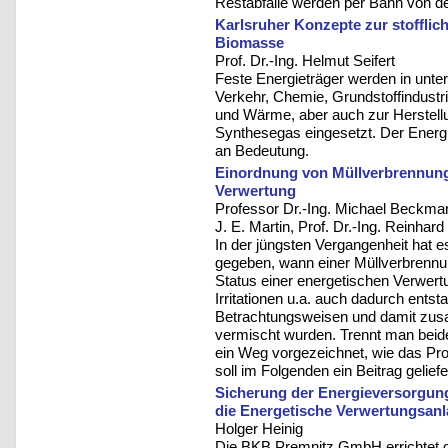
Restabfälle werden per Bahn von de
Karlsruher Konzepte zur stoffli
Biomasse
Prof. Dr.-Ing. Helmut Seifert
Feste Energieträger werden in unte
Verkehr, Chemie, Grundstoffindust
und Wärme, aber auch zur Herstellu
Synthesegas eingesetzt. Der Ener
an Bedeutung.
Einordnung von Müllverbrennungs
Verwertung
Professor Dr.-Ing. Michael Beckma
J. E. Martin, Prof. Dr.-Ing. Reinhard
In der jüngsten Vergangenheit hat e
gegeben, wann einer Müllverbrennung
Status einer energetischen Verwertu
Irritationen u.a. auch dadurch ents
Betrachtungsweisen und damit zu
vermischt wurden. Trennt man beide
ein Weg vorgezeichnet, wie das Pr
soll im Folgenden ein Beitrag gelief
Sicherung der Energieversorgung
die Energetische Verwertungsanl
Holger Heinig
Die BKB Premnitz GmbH errichtet de