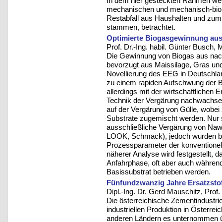
In dem hier gesteckten Rahmen wer
mechanischen und mechanisch-biol
Restabfall aus Haushalten und zum 
stammen, betrachtet.
Optimierte Biogasgewinnung aus
Prof. Dr.-Ing. habil. Günter Busch, 
Die Gewinnung von Biogas aus na
bevorzugt aus Maissilage, Gras und
Novellierung des EEG in Deutschland
zu einem rapiden Aufschwung der B
allerdings mit der wirtschaftlichen 
Technik der Vergärung nachwachsen
auf der Vergärung von Gülle, wobei
Substrate zugemischt werden. Nur s
ausschließliche Vergärung von Naw
LOOK, Schmack), jedoch wurden be
Prozessparameter der konventionel
näherer Analyse wird festgestellt, 
Anfahrphase, oft aber auch während 
Basissubstrat betrieben werden.
Fünfundzwanzig Jahre Ersatzstof
Dipl.-Ing. Dr. Gerd Mauschitz, Prof. D
Die österreichische Zementindustri
industriellen Produktion in Österrei
anderen Ländern es unternommen ü