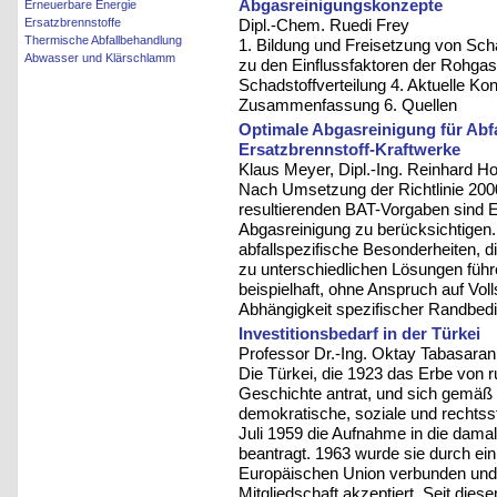
Abgasreinigungskonzepte
Erneuerbare Energie
Ersatzbrennstoffe
Dipl.-Chem. Ruedi Frey
Thermische Abfallbehandlung
1. Bildung und Freisetzung von Sch
Abwasser und Klärschlamm
zu den Einflussfaktoren der Rohga
Schadstoffverteilung 4. Aktuelle Ko
Zusammenfassung 6. Quellen
Optimale Abgasreinigung für Ab
Ersatzbrennstoff-Kraftwerke
Klaus Meyer, Dipl.-Ing. Reinhard Ho
Nach Umsetzung der Richtlinie 2000
resultierenden BAT-Vorgaben sind EU
Abgasreinigung zu berücksichtigen.
abfallspezifische Besonderheiten, 
zu unterschiedlichen Lösungen führ
beispielhaft, ohne Anspruch auf Voll
Abhängigkeit spezifischer Randbedin
Investitionsbedarf in der Türkei
Professor Dr.-Ing. Oktay Tabasaran
Die Türkei, die 1923 das Erbe von
Geschichte antrat, und sich gemäß 
demokratische, soziale und rechtssta
Juli 1959 die Aufnahme in die dama
beantragt. 1963 wurde sie durch e
Europäischen Union verbunden und 
Mitgliedschaft akzeptiert. Seit di