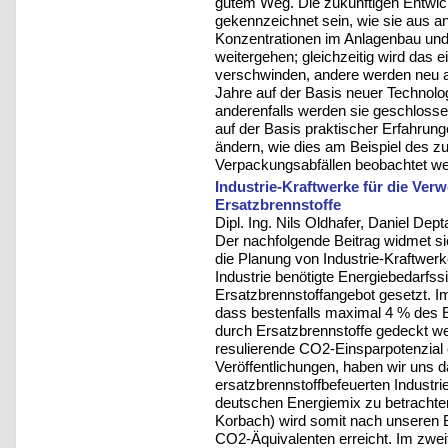
gutem Weg. Die zukünftigen Entwic
gekennzeichnet sein, wie sie aus a
Konzentrationen im Anlagenbau und
weitergehen; gleichzeitig wird das
verschwinden, andere werden neu 
Jahre auf der Basis neuer Technolo
anderenfalls werden sie geschlosse
auf der Basis praktischer Erfahrun
ändern, wie dies am Beispiel des z
Verpackungsabfällen beobachtet w
Industrie-Kraftwerke für die Ver
Ersatzbrennstoffe
Dipl. Ing. Nils Oldhafer, Daniel Dep
Der nachfolgende Beitrag widmet s
die Planung von Industrie-Kraftwerk
Industrie benötigte Energiebedarfssi
Ersatzbrennstoffangebot gesetzt. 
dass bestenfalls maximal 4 % des E
durch Ersatzbrennstoffe gedeckt w
resulierende CO2-Einsparpotenzial 
Veröffentlichungen, haben wir uns d
ersatzbrennstoffbefeuerten Industr
deutschen Energiemix zu betrachten
Korbach) wird somit nach unseren
CO2-Äquivalenten erreicht. Im zweit