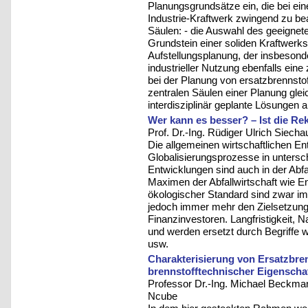
Planungsgrundsätze ein, die bei ei
Industrie-Kraftwerk zwingend zu bea
Säulen: - die Auswahl des geeignete
Grundstein einer soliden Kraftwerk
Aufstellungsplanung, der insbesond
industrieller Nutzung ebenfalls ein
bei der Planung von ersatzbrennsto
zentralen Säulen einer Planung gleic
interdisziplinär geplante Lösungen 
Wer kann es besser? – Ist die R
Prof. Dr.-Ing. Rüdiger Ulrich Siecha
Die allgemeinen wirtschaftlichen E
Globalisierungsprozesse in untersc
Entwicklungen sind auch in der Abfa
Maximen der Abfallwirtschaft wie E
ökologischer Standard sind zwar 
jedoch immer mehr den Zielsetzunge
Finanzinvestoren. Langfristigkeit, N
und werden ersetzt durch Begriffe 
usw.
Charakterisierung von Ersatzbren
brennstofftechnischer Eigenscha
Professor Dr.-Ing. Michael Beckma
Ncube