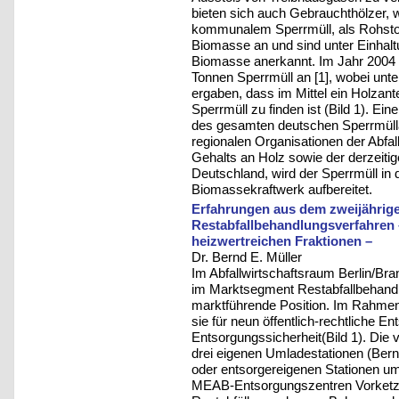
bieten sich auch Gebrauchthölzer, w
kommunalem Sperrmüll, als Rohstoff
Biomasse an und sind unter Einhalt
Biomasse anerkannt. Im Jahr 2004 f
Tonnen Sperrmüll an [1], wobei unt
ergaben, dass im Mittel ein Holzan
Sperrmüll zu finden ist (Bild 1). 
des gesamten deutschen Sperrmüllan
regionalen Organisationen der Abfal
Gehalts an Holz sowie der derzeitig
Deutschland, wird der Sperrmüll in 
Biomassekraftwerk aufbereitet.
Erfahrungen aus dem zweijährig
Restabfallbehandlungsverfahren 
heizwertreichen Fraktionen –
Dr. Bernd E. Müller
Im Abfallwirtschaftsraum Berlin/Br
im Marktsegment Restabfallbehandl
marktführende Position. Im Rahme
sie für neun öffentlich-rechtliche 
Entsorgungssicherheit(Bild 1). Die 
drei eigenen Umladestationen (Bern
oder entsorgereigenen Stationen u
MEAB-Entsorgungszentren Vorketzin 