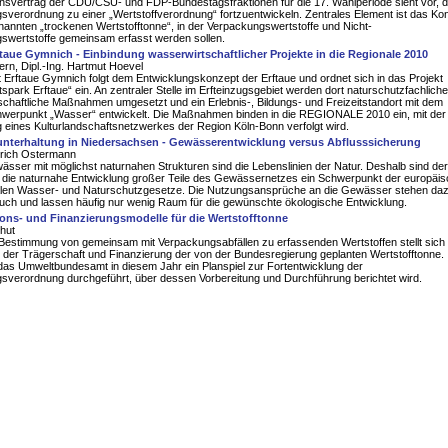
onsvertrag der CDU/CSU- und FDP-Bundestagsfraktionen für die 17. Wahlperiode sieht vor, d
verordnung zu einer „Wertstoffverordnung“ fortzuentwickeln. Zentrales Element ist das Ko
nannten „trockenen Wertstofftonne“, in der Verpackungswertstoffe und Nicht-
swertstoffe gemeinsam erfasst werden sollen.
ftaue Gymnich - Einbindung wasserwirtschaftlicher Projekte in die Regionale 2010
Kern, Dipl.-Ing. Hartmut Hoevel
 Erftaue Gymnich folgt dem Entwicklungskonzept der Erftaue und ordnet sich in das Projekt
spark Erftaue“ ein. An zentraler Stelle im Erfteinzugsgebiet werden dort naturschutzfachlich
chaftliche Maßnahmen umgesetzt und ein Erlebnis-, Bildungs- und Freizeitstandort mit dem
erpunkt „Wasser“ entwickelt. Die Maßnahmen binden in die REGIONALE 2010 ein, mit der 
 eines Kulturlandschaftsnetzwerkes der Region Köln-Bonn verfolgt wird.
nterhaltung in Niedersachsen - Gewässerentwicklung versus Abflusssicherung
Ulrich Ostermann
ässer mit möglichst naturnahen Strukturen sind die Lebenslinien der Natur. Deshalb sind der
 die naturnahe Entwicklung großer Teile des Gewässernetzes ein Schwerpunkt der europäi
alen Wasser- und Naturschutzgesetze. Die Nutzungsansprüche an die Gewässer stehen daz
uch und lassen häufig nur wenig Raum für die gewünschte ökologische Entwicklung.
ons- und Finanzierungsmodelle für die Wertstofftonne
hut
Bestimmung von gemeinsam mit Verpackungsabfällen zu erfassenden Wertstoffen stellt sich 
 der Trägerschaft und Finanzierung der von der Bundesregierung geplanten Wertstofftonne.
das Umweltbundesamt in diesem Jahr ein Planspiel zur Fortentwicklung der
sverordnung durchgeführt, über dessen Vorbereitung und Durchführung berichtet wird.