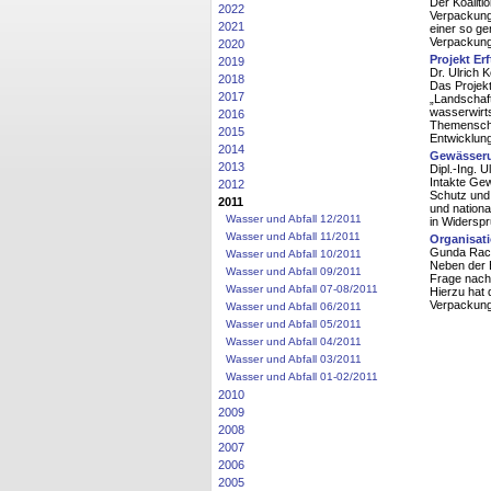
Der Koaliti
2022
Verpackungs
2021
einer so ge
Verpackung
2020
Projekt Er
2019
Dr. Ulrich 
2018
Das Projekt
2017
„Landschaft
wasserwirts
2016
Themenschw
2015
Entwicklung
2014
Gewässeru
2013
Dipl.-Ing. 
Intakte Gew
2012
Schutz und
2011
und nation
Wasser und Abfall 12/2011
in Widerspr
Wasser und Abfall 11/2011
Organisati
Gunda Rac
Wasser und Abfall 10/2011
Neben der 
Wasser und Abfall 09/2011
Frage nach
Wasser und Abfall 07-08/2011
Hierzu hat 
Verpackung
Wasser und Abfall 06/2011
Wasser und Abfall 05/2011
Wasser und Abfall 04/2011
Wasser und Abfall 03/2011
Wasser und Abfall 01-02/2011
2010
2009
2008
2007
2006
2005