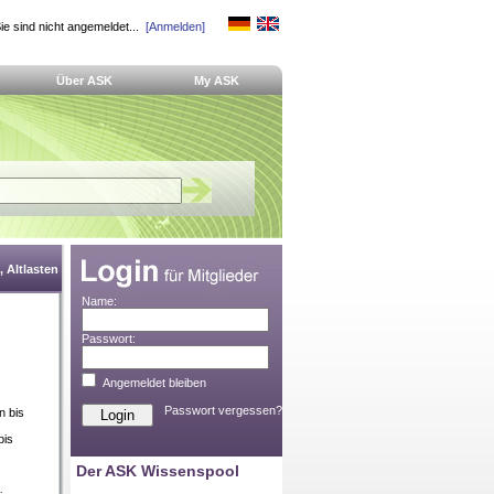
ie sind nicht angemeldet...
[Anmelden]
Über ASK
My ASK
 Altlasten
Name:
Passwort:
Angemeldet bleiben
Passwort vergessen?
n bis
bis
Der ASK Wissenspool