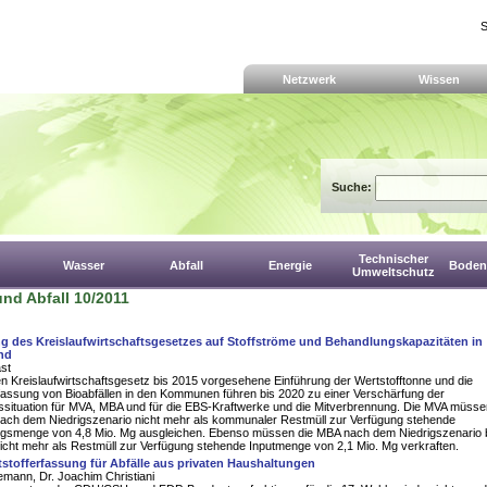
S
Netzwerk
Wissen
Suche:
Technischer
Wasser
Abfall
Energie
Boden,
Umweltschutz
nd Abfall 10/2011
g des Kreislaufwirtschaftsgesetzes auf Stoffströme und Behandlungskapazitäten in
nd
st
n Kreislaufwirtschaftsgesetz bis 2015 vorgesehene Einführung der Wertstofftonne und die
fassung von Bioabfällen in den Kommunen führen bis 2020 zu einer Verschärfung der
ssituation für MVA, MBA und für die EBS-Kraftwerke und die Mitverbrennung. Die MVA müsse
nach dem Niedrigszenario nicht mehr als kommunaler Restmüll zur Verfügung stehende
gsmenge von 4,8 Mio. Mg ausgleichen. Ebenso müssen die MBA nach dem Niedrigszenario 
icht mehr als Restmüll zur Verfügung stehende Inputmenge von 2,1 Mio. Mg verkraften.
tstofferfassung für Abfälle aus privaten Haushaltungen
mann, Dr. Joachim Christiani