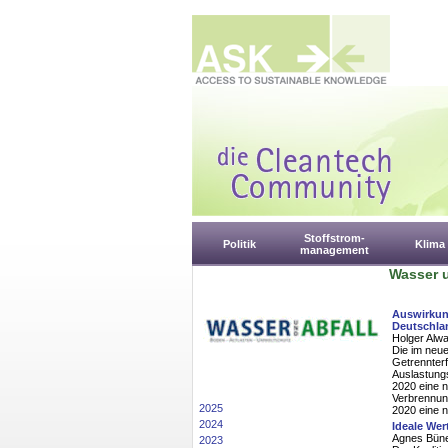
Stoffstrom-
Politik
Klima
management
Wasser u
Auswirkun
Deutschla
Holger Alwa
Die im neue
Getrennter
Auslastung
2020 eine 
Verbrennun
2025
2020 eine n
2024
Ideale Wer
Agnes Büne
2023