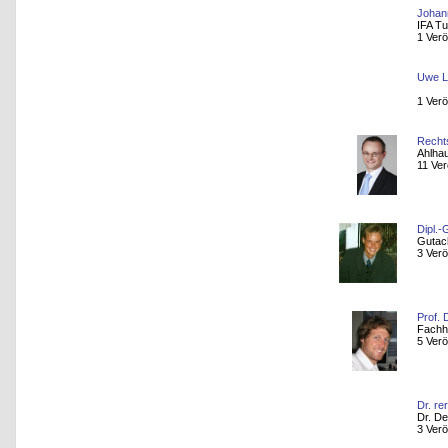
Johann
IFA Tu
1 Verö
Uwe L
1 Verö
Rechts
Ahlha
11 Ver
Dipl.-
Gutach
3 Verö
Prof. 
Fachh
5 Verö
Dr. re
Dr. De
3 Verö