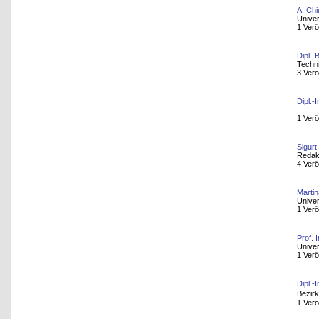
A. Chi
Univer
1 Verö
Dipl.-
Techn
3 Verö
Dipl.-
1 Verö
Sigurt
Redak
4 Verö
Martin
Univer
1 Verö
Prof. 
Univer
1 Verö
Dipl.-
Bezir
1 Verö