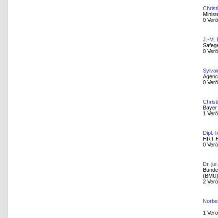
Christ
Minist
0 Verö
J.-M. 
Safege
0 Verö
Sylvai
Agence
0 Verö
Christ
Bayer
1 Verö
Dipl.
HRT H
0 Verö
Dr. ju
Bundes
(BMU
2 Verö
Norbe
1 Verö