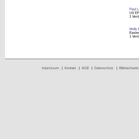
Paul 
US E
1 Verö
Molly
Easte
1 Verö
Impressum
|
Kontakt
|
AGB
|
Datenschutz
|
Bildnachweis