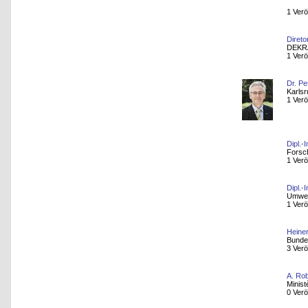
1 Verö
Direto
DEKRA
1 Verö
Dr. Pe
Karlsr
1 Verö
Dipl.-
Forsc
1 Verö
Dipl.-
Umwel
1 Verö
Heine
Bundes
3 Verö
A. Rob
Minist
0 Verö