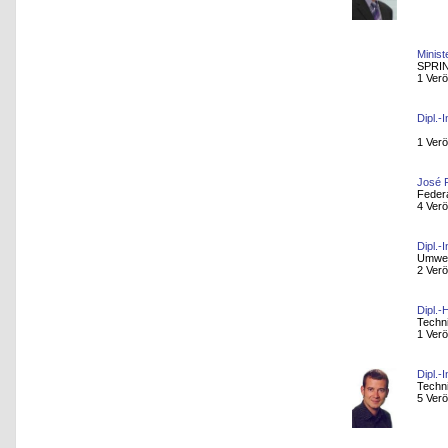
Minist
SPRIN
1 Verö
Dipl.-I
1 Verö
José 
Feder
4 Verö
Dipl.-
Umwel
2 Verö
Dipl.-
Techn
1 Verö
Dipl.-
Techni
5 Verö