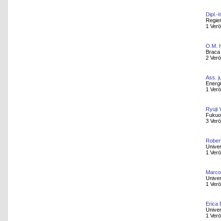
Dipl.-
Regie
1 Verö
O.M. 
Braca 
2 Verö
Ass. j
Energ
1 Verö
Ryuji
Fukuo
3 Verö
Robert
Univer
1 Verö
Marco
Univer
1 Verö
Erica 
Univer
1 Verö