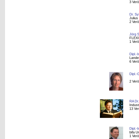
3 Verö
Dr. Sy
Julius
2 Verö
Jörg 
FLEX
1 Verö
Dipl.-
Lande
6 Verö
Dipl.-
2 Verö
RA Dr.
Indust
13 Ver
Dipl.-
bifa U
1 Verö