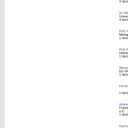
4 Verö
Dr. W
Univer
4 Verö
Prof.
Michig
1 Verö
Prof. 
Univer
1 Verö
Alessa
EU-JR
1 Verö
Ferrar
1 Verö
Andre
Fraun
e.V.
1 Verö
Harmu