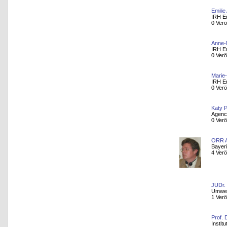
Emilie
IRH E
0 Verö
Anne-
IRH E
0 Verö
Marie
IRH E
0 Verö
Katy P
Agenc
0 Verö
ORR A
Bayer
4 Verö
JUDr.
Umwel
1 Verö
Prof. 
Instit