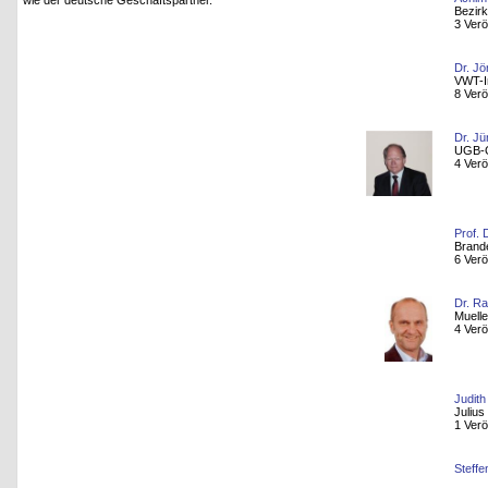
wie der deutsche Geschäftspartner.
Bezirk
3 Verö
Dr. Jö
VWT-I
8 Verö
Dr. Jü
UGB-
4 Verö
Prof. 
Brand
6 Verö
Dr. R
Muell
4 Verö
Judith
Julius
1 Verö
Steffe