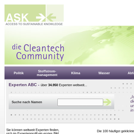
Stoffstrom-
Politik
Klima
Wasser
Abfa
management
Experten ABC -
über
34.950
Experten weltweit...
„
d
Suche nach Namen
un
in
Sie können weltweit Experten finden,
Die 100 häufigst geklic
sich im Expertenprofil ein erstes Bild