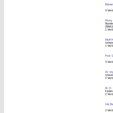
Maria
3 Verö
Ricky
Bundes
(BMU
1 Verö
Wulf 
Umwel
1 Verö
Prof. 
3 Verö
Dr.-In
Univer
2 Verö
M. O.
Feder
2 Verö
Ute B
2 Verö