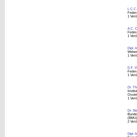
L.C.C
Feder
1 Verö
A.C. C
Feder
1 Verö
Dipl.-
Weber
1 Verö
D.F. V
Feder
1 Verö
Dr. T
Instit
Ossiet
1 Verö
Dr. St
Bundes
(BMU
2 Verö
Dipl.-