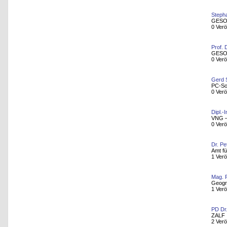
Steph
GESO
0 Verö
Prof. 
GESO
0 Verö
Gerd S
PC-So
0 Verö
Dipl.-
VNG –
0 Verö
Dr. P
Amt f
1 Verö
Mag. 
Geogra
1 Verö
PD Dr
ZALF I
2 Verö