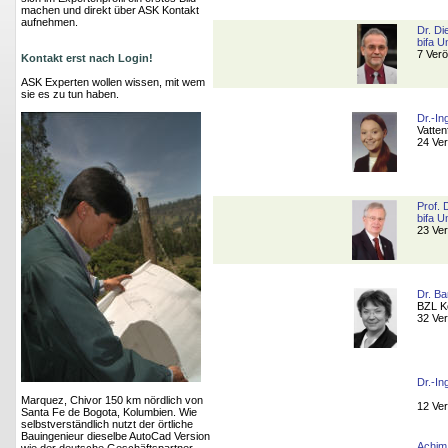
machen und direkt über ASK Kontakt
aufnehmen.
Dr. Di
bifa 
7 Verö
Kontakt erst nach Login!
ASK Experten wollen wissen, mit wem
sie es zu tun haben.
Dr.-In
Vatten
24 Ver
Prof. 
bifa 
23 Ver
Dr. B
BZL K
32 Ver
Dr.-In
Marquez, Chivor 150 km nördlich von
12 Ver
Santa Fe de Bogota, Kolumbien. Wie
selbstverständlich nutzt der örtliche
Bauingenieur dieselbe AutoCad Version
Achim