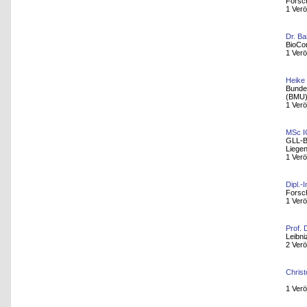
Forsc
1 Verö
Dr. Ba
BioCo
1 Verö
Heike
Bundes
(BMU
1 Verö
MSc I
GLL-B
Liege
1 Verö
Dipl.-
Forsc
1 Verö
Prof. 
Leibni
2 Verö
Chris
1 Verö