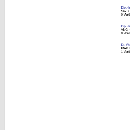
Dipl.-
Sax +
0 Verö
Dipl.-
VNG –
0 Verö
Dr. W
IBAK 
1 Verö