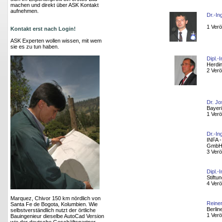
machen und direkt über ASK Kontakt
aufnehmen.
Dr.-In
1 Verö
Kontakt erst nach Login!
ASK Experten wollen wissen, mit wem
sie es zu tun haben.
Dipl.-
Herdi
2 Verö
Dr. J
Bayer
1 Verö
Dr.-In
INFA -
Gmb
3 Verö
Dipl.-
Stift
4 Verö
Marquez, Chivor 150 km nördlich von
Reiner
Santa Fe de Bogota, Kolumbien. Wie
Berlin
selbstverständlich nutzt der örtliche
1 Verö
Bauingenieur dieselbe AutoCad Version