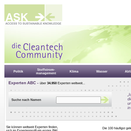
Stoffstrom-
Politik
Klima
Wasser
Abfa
management
Experten ABC -
über
34.950
Experten weltweit...
„
d
Suche nach Namen
un
in
Sie können weltweit Experten finden,
Die 100 häufigst g
sich im Expertenprofil ein erstes Bild