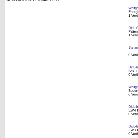
wie der deutsche Geschäftspartner.
Wolfg
Energ
1 Verö
Dipl.-
Palten
1 Verö
Stefa
0 Verö
Dipl.-
Sax +
0 Verö
Wolfg
Buder
0 Verö
Dipl.-
EWR 
0 Verö
Dipl.-
EWR 
0 Verö