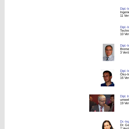
Dipl.-
Ingen
11 Ver
Dipl.-I
Techn
10 Ver
Dipl.-
Breme
3 Verö
Dipl.-
Öko-In
16 Ver
Dipl. 
umwel
19 Ver
Dr.-In
Dr. G
7 Verö