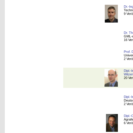
Dr.-In
Techn
9 Verö
Dr. T
GML-A
16 Ver
Prof. 
Univer
2 Verö
Dipl.-
Witzen
20 Ver
Dipl.-
Deuts
2 Verö
Dipl.
Agraf
6 Verö