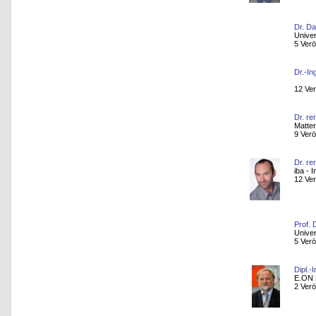
Dr. Da
Univer
5 Verö
Dr.-In
12 Ver
Dr. re
Matter
9 Verö
Dr. re
iba - 
12 Ver
Prof. 
Univer
5 Verö
Dipl.-
E.ON 
2 Verö