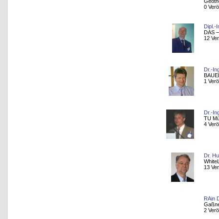
Geoth
0 Verö
Dipl.-
DAS –
12 Ver
Dr.-In
BAUE
1 Verö
Dr.-In
TU M
4 Verö
Dr. Hu
White
13 Ver
RAin D
Gaßner
2 Verö