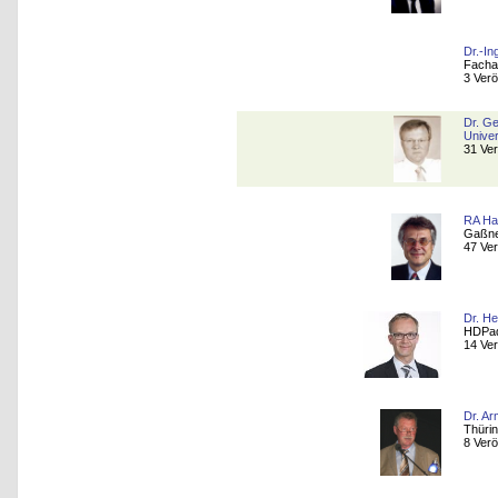
Dr.-In
Facha
3 Verö
Dr. G
Unive
31 Ver
RA Ha
Gaßner
47 Ver
Dr. H
HDPad
14 Ver
Dr. Ar
Thürin
8 Verö