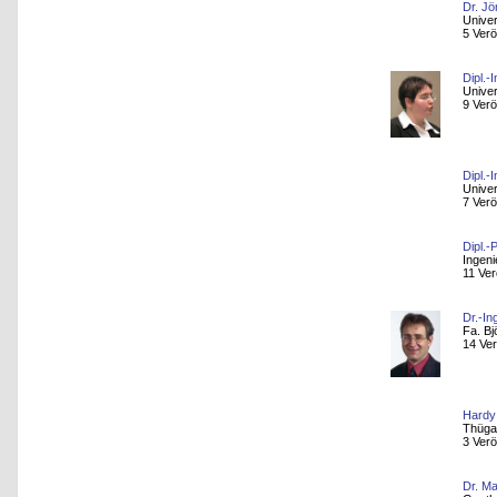
Dr. J
Univer
5 Verö
Dipl.-
Univer
9 Verö
Dipl.-
Univer
7 Verö
Dipl.-
Ingen
11 Ver
Dr.-I
Fa. B
14 Ver
Hardy 
Thüga 
3 Verö
Dr. M