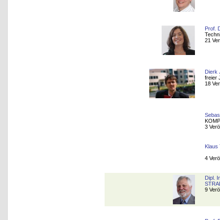
Prof. 
Techn
21 Ver
Dierk
freier 
18 Ver
Sebas
KOMP
3 Verö
Klaus
4 Verö
Dipl. 
STRA
9 Verö