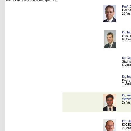
wie der deutsche Geschäftspartner.
Prof. 
Hochs
28 Ver
Dr.-In
Gas- u
6 Verö
Dr. Ke
Sächs
5 Verö
Dr.-I
Pöyry
7 Verö
Dr. Fe
Witzen
29 Ver
Dr. Ka
IDCED
2 Verö