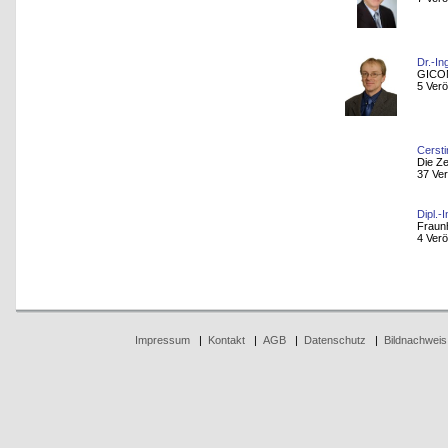
Dr.-In
GICON
5 Verö
Cerst
Die Ze
37 Ver
Dipl.-
Fraun
4 Verö
Impressum
|
Kontakt
|
AGB
|
Datenschutz
|
Bildnachweis