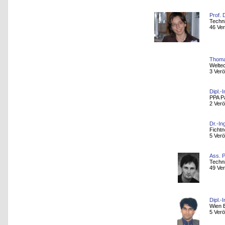
Prof. 
Techni
46 Ver
Thoma
Welte
3 Verö
Dipl.-
PPA Pa
2 Verö
Dr.-In
Ficht
5 Verö
Ass. P
Techni
49 Ver
Dipl.-
Wien 
5 Verö