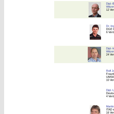
Dipl.-
Witzen
12 Ver
Dr.-In
DGE 
6 Verö
Dipl.-
Witzen
24 Ver
Rolf J
Fraunh
UMSI
10 Ver
Dipl.
Deuts
4 Verö
Martin
ITAD e
16 Ver