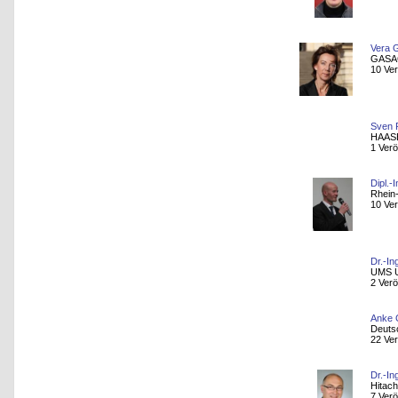
Vera G
GASAG
10 Ver
Sven 
HAASE
1 Verö
Dipl.-
Rhein-
10 Ver
Dr.-In
UMS U
2 Verö
Anke 
Deuts
22 Ver
Dr.-I
Hitac
7 Verö