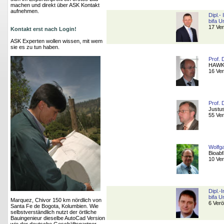
machen und direkt über ASK Kontakt
aufnehmen.
Dipl.-
bifa 
17 Ver
Kontakt erst nach Login!
ASK Experten wollen wissen, mit wem
sie es zu tun haben.
Prof. 
HAWK 
16 Ver
Prof. 
Justus
55 Ver
Wolfg
Bioab
10 Ver
Dipl.-
bifa 
Marquez, Chivor 150 km nördlich von
6 Verö
Santa Fe de Bogota, Kolumbien. Wie
selbstverständlich nutzt der örtliche
Bauingenieur dieselbe AutoCad Version