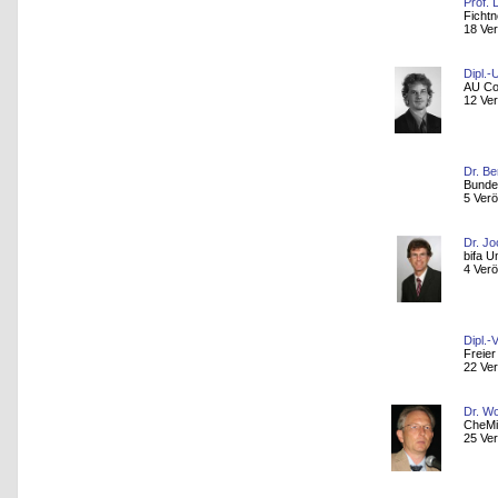
Prof. 
Ficht
18 Ver
Dipl.
AU Co
12 Ver
Dr. B
Bundes
5 Verö
Dr. J
bifa U
4 Verö
Dipl.-
Freier
22 Ver
Dr. Wo
CheM
25 Ver