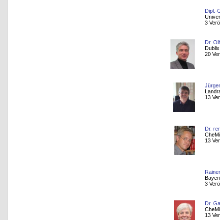
Dipl.
Univer
3 Verö
Dr. Ol
Dubli
20 Ver
Jürge
Landr
13 Ver
Dr. re
CheMi
13 Ver
Rainer
Bayeri
3 Verö
Dr. Ga
CheM
13 Ver