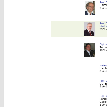
Prof. 
HAW 
9 Verö
Prof. 
bifa 
23 Ver
Dipl.-
Techn
18 Ver
Helmu
Hambu
8 Verö
Prof. 
CUTEC
8 Verö
Dipl.-
Energ
Geolo
1 Verö