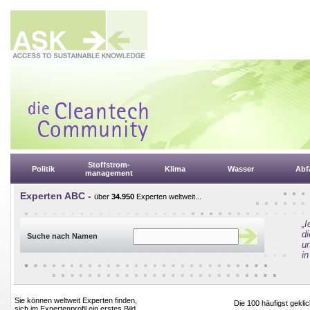
Stoffstrom-
Politik
Klima
Wasser
Abfa
management
Experten ABC -
über
34.950
Experten weltweit...
„
d
Suche nach Namen
un
in
Sie können weltweit Experten finden,
Die 100 häufigst gekl
sich im Expertenprofil ein erstes Bild