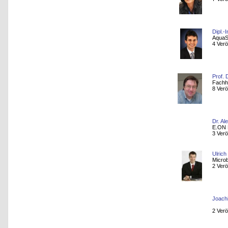
Dipl.-
AquaS
4 Verö
Prof. 
Fachh
8 Verö
Dr. Al
E.ON 
3 Verö
Ulric
Micro
2 Verö
Joach
2 Verö