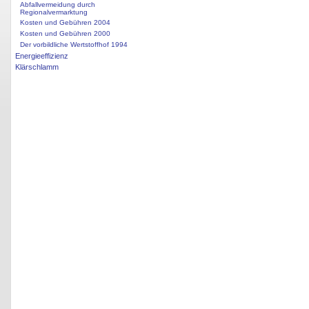
Abfallvermeidung durch
Regionalvermarktung
Kosten und Gebühren 2004
Kosten und Gebühren 2000
Der vorbildliche Wertstoffhof 1994
Energieeffizienz
Klärschlamm