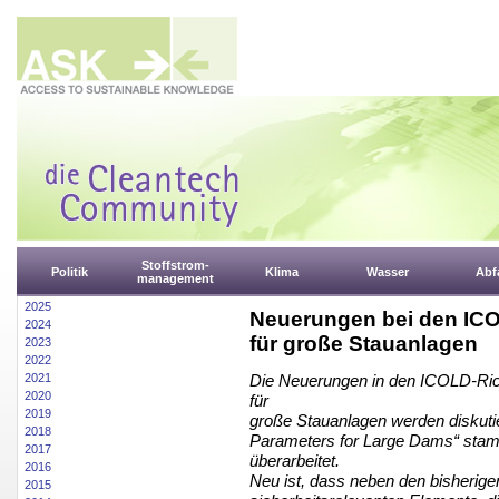
Stoffstrom-
Politik
Klima
Wasser
Abfa
management
2025
Neuerungen bei den IC
2024
für große Stauanlagen
2023
2022
2021
Die Neuerungen in den ICOLD-Rich
2020
für
2019
große Stauanlagen werden diskutie
2018
Parameters for Large Dams“ sta
2017
überarbeitet.
2016
Neu ist, dass neben den bisherige
2015