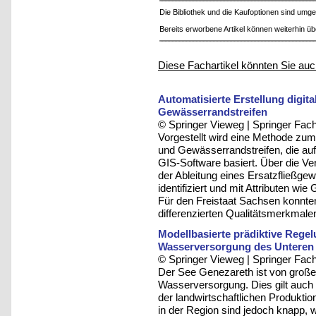
Die Bibliothek und die Kaufoptionen sind um
Bereits erworbene Artikel können weiterhin ü
Diese Fachartikel könnten Sie auc
Automatisierte Erstellung digi
Gewässerrandstreifen
© Springer Vieweg | Springer F
Vorgestellt wird eine Methode zum
und Gewässerrandstreifen, die au
GIS-Software basiert. Über die 
der Ableitung eines Ersatzfließg
identifiziert und mit Attributen wi
Für den Freistaat Sachsen konnt
differenzierten Qualitätsmerkmalen
Modellbasierte prädiktive Rege
Wasserversorgung des Unteren 
© Springer Vieweg | Springer F
Der See Genezareth ist von großer
Wasserversorgung. Dies gilt auch f
der landwirtschaftlichen Produkti
in der Region sind jedoch knapp, 