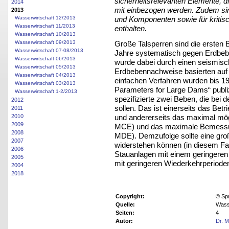
sicherheitsrelevanten Elemente, 
2014
mit einbezogen werden. Zudem si
2013
Wasserwirtschaft 12/2013
und Komponenten sowie für kriti
Wasserwirtschaft 11/2013
enthalten.
Wasserwirtschaft 10/2013
Große Talsperren sind die ersten Ba
Wasserwirtschaft 09/2013
Wasserwirtschaft 07-08/2013
Jahre systematisch gegen Erdbeb
Wasserwirtschaft 06/2013
wurde dabei durch einen seismisch
Wasserwirtschaft 05/2013
Erdbebennachweise basierten auf 
Wasserwirtschaft 04/2013
einfachen Verfahren wurden bis 19
Wasserwirtschaft 03/2013
Parameters for Large Dams“ publiz
Wasserwirtschaft 1-2/2013
spezifizierte zwei Beben, die bei
2012
sollen. Das ist einerseits das Be
2011
und andererseits das maximal mö
2010
2009
MCE) und das maximale Bemessu
2008
MDE). Demzufolge sollte eine g
2007
widerstehen können (in diesem F
2006
Stauanlagen mit einem geringere
2005
mit geringeren Wiederkehrperiode
2004
2018
Copyright:
© Sp
Quelle:
Wasse
Seiten:
4
Autor:
Dr. M