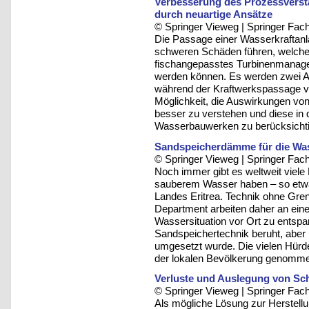
Verbesserung des Prozessverst
durch neuartige Ansätze
© Springer Vieweg | Springer F
Die Passage einer Wasserkraftan
schweren Schäden führen, welche
fischangepasstes Turbinenmanage
werden können. Es werden zwei An
während der Kraftwerkspassage ve
Möglichkeit, die Auswirkungen vo
besser zu verstehen und diese i
Wasserbauwerken zu berücksicht
Sandspeicherdämme für die Was
© Springer Vieweg | Springer F
Noch immer gibt es weltweit viel
sauberem Wasser haben – so etwa 
Landes Eritrea. Technik ohne Gre
Department arbeiten daher an eine
Wassersituation vor Ort zu entspa
Sandspeichertechnik beruht, aber
umgesetzt wurde. Die vielen Hürd
der lokalen Bevölkerung genomm
Verluste und Auslegung von Sc
© Springer Vieweg | Springer F
Als mögliche Lösung zur Herstell