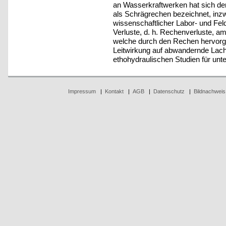
an Wasserkraftwerken hat sich de
als Schrägrechen bezeichnet, in
wissenschaftlicher Labor- und Feld
Verluste, d. h. Rechenverluste, a
welche durch den Rechen hervorge
Leitwirkung auf abwandernde Lach
ethohydraulischen Studien für unt
Impressum
|
Kontakt
|
AGB
|
Datenschutz
|
Bildnachweis