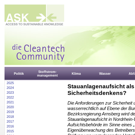
Stoffstrom-
Politik
Klima
Wasser
Abfa
management
2025
Stauanlagenaufsicht als
2024
Sicherheitsdenkens?
2023
2022
2021
Die Anforderungen zur Sicherheit 
2020
wasserrechtlich auf Ebene der Bun
2019
Bezirksregierung Arnsberg wird de
2018
Stauanlagenaufsicht in Nordrhein-W
2017
Aufsichtsbehörde im Sinne eines „V
2016
Eigenüberwachung des Betreibers 
2015