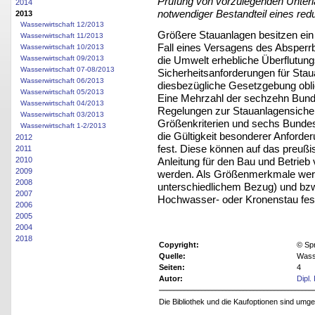
Prüfung von vorzulegenden Unterla
2014
notwendiger Bestandteil eines re
2013
Wasserwirtschaft 12/2013
Größere Stauanlagen besitzen ein
Wasserwirtschaft 11/2013
Fall eines Versagens des Absper
Wasserwirtschaft 10/2013
die Umwelt erhebliche Überflutung
Wasserwirtschaft 09/2013
Wasserwirtschaft 07-08/2013
Sicherheitsanforderungen für Stau
Wasserwirtschaft 06/2013
diesbezügliche Gesetzgebung obli
Wasserwirtschaft 05/2013
Eine Mehrzahl der sechzehn Bunde
Wasserwirtschaft 04/2013
Regelungen zur Stauanlagensicherh
Wasserwirtschaft 03/2013
Größenkriterien und sechs Bundes
Wasserwirtschaft 1-2/2013
die Gültigkeit besonderer Anford
2012
fest. Diese können auf das preuß
2011
Anleitung für den Bau und Betrieb
2010
2009
werden. Als Größenmerkmale wer
2008
unterschiedlichem Bezug) und bzw.
2007
Hochwasser- oder Kronenstau fest
2006
2005
2004
2018
Copyright:
© Sp
Quelle:
Wasse
Seiten:
4
Autor:
Dipl.
Die Bibliothek und die Kaufoptionen sind um