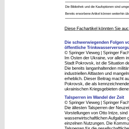
Die Bibliothek und die Kaufoptionen sind um
Bereits erworbene Artikel können weiterhin ü
Diese Fachartikel könnten Sie auc
Die schwerwiegenden Folgen vo
öffentliche Trinkwasserversorgu
© Springer Vieweg | Springer F
Im Osten der Ukraine, vor allem i
Stadt Pokrovsk, ist die Situation d
Die bereits langanhaltenden mili
industriellen Altlasten und mangel
erheblich. Dieser Beitrag macht au
Pokrovsk, die als kennzeichnendes
ukrainischen Kriegsgebieten diene
Talsperren im Wandel der Zeit
© Springer Vieweg | Springer F
Die ältesten Talsperren der Neuze
Vorstellungen von Otto Intze, sind 
wasserwirtschaftlichen Aufgaben g
einzelnen Nutzungen. Die Kommuni
Talsperren für die gesellschaftlic