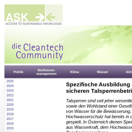
Stoffstrom-
Politik
Klima
Wasser
Abfa
management
2025
Spezifische Ausbildung a
2024
sicheren Talsperrenbetr
2023
2022
2021
Talsperren sind seit jeher wesentl
2020
sowie den Wohlstand einer Gesell
2019
von Wasser für die Bewässerung,
2018
Hochwasserschutz hat bereits in d
2017
gespielt. In Österreich dienen Spe
2016
aus Wasserkraft, dem Hochwasser
2015