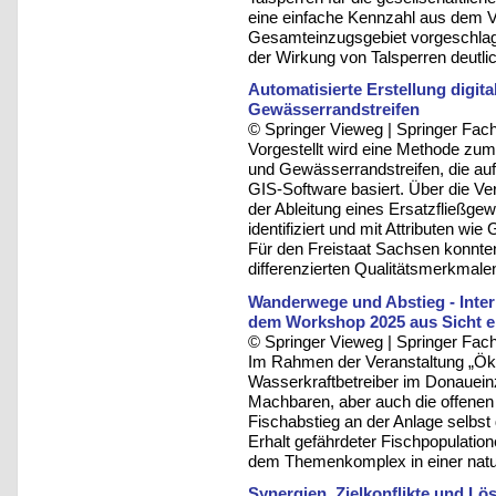
eine einfache Kennzahl aus dem 
Gesamteinzugsgebiet vorgeschlag
der Wirkung von Talsperren deutl
Automatisierte Erstellung digi
Gewässerrandstreifen
© Springer Vieweg | Springer F
Vorgestellt wird eine Methode zum
und Gewässerrandstreifen, die au
GIS-Software basiert. Über die 
der Ableitung eines Ersatzfließg
identifiziert und mit Attributen wi
Für den Freistaat Sachsen konnt
differenzierten Qualitätsmerkmalen
Wanderwege und Abstieg - Inte
dem Workshop 2025 aus Sicht ei
© Springer Vieweg | Springer F
Im Rahmen der Veranstaltung „Öko
Wasserkraftbetreiber im Donauein
Machbaren, aber auch die offene
Fischabstieg an der Anlage selbst
Erhalt gefährdeter Fischpopulatio
dem Themenkomplex in einer natu
Synergien, Zielkonflikte und L