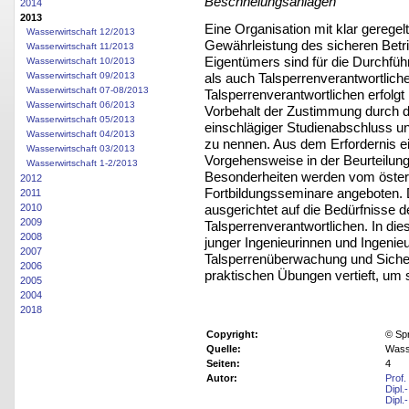
Beschneiungsanlagen
2014
2013
Eine Organisation mit klar geregelt
Wasserwirtschaft 12/2013
Gewährleistung des sicheren Betri
Wasserwirtschaft 11/2013
Eigentümers sind für die Durchfü
Wasserwirtschaft 10/2013
als auch Talsperrenverantwortlic
Wasserwirtschaft 09/2013
Wasserwirtschaft 07-08/2013
Talsperrenverantwortlichen erfolgt
Wasserwirtschaft 06/2013
Vorbehalt der Zustimmung durch d
Wasserwirtschaft 05/2013
einschlägiger Studienabschluss u
Wasserwirtschaft 04/2013
zu nennen. Aus dem Erfordernis ei
Wasserwirtschaft 03/2013
Vorgehensweise in der Beurteilung
Wasserwirtschaft 1-2/2013
Besonderheiten werden vom österr
2012
Fortbildungsseminare angeboten. 
2011
ausgerichtet auf die Bedürfnisse 
2010
2009
Talsperrenverantwortlichen. In di
2008
junger Ingenieurinnen und Ingenie
2007
Talsperrenüberwachung und Sicherh
2006
praktischen Übungen vertieft, um 
2005
2004
2018
Copyright:
© Sp
Quelle:
Wasse
Seiten:
4
Autor:
Prof.
Dipl.
Dipl.