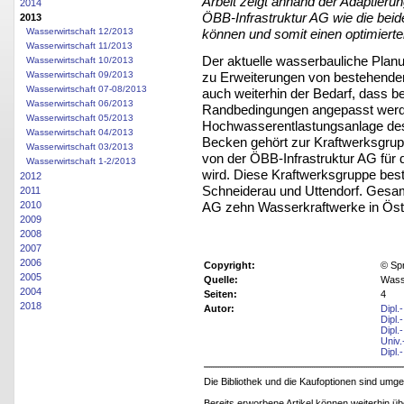
Arbeit zeigt anhand der Adaptier
2014
ÖBB-Infrastruktur AG wie die bei
2013
Wasserwirtschaft 12/2013
können und somit einen optimiert
Wasserwirtschaft 11/2013
Der aktuelle wasserbauliche Planu
Wasserwirtschaft 10/2013
zu Erweiterungen von bestehenden
Wasserwirtschaft 09/2013
Wasserwirtschaft 07-08/2013
auch weiterhin der Bedarf, dass b
Wasserwirtschaft 06/2013
Randbedingungen angepasst werden
Wasserwirtschaft 05/2013
Hochwasserentlastungsanlage de
Wasserwirtschaft 04/2013
Becken gehört zur Kraftwerksgrup
Wasserwirtschaft 03/2013
von der ÖBB-Infrastruktur AG für
Wasserwirtschaft 1-2/2013
wird. Diese Kraftwerksgruppe bes
2012
Schneiderau und Uttendorf. Gesamt
2011
AG zehn Wasserkraftwerke in Öste
2010
2009
2008
2007
2006
Copyright:
© Sp
2005
Quelle:
Wasse
2004
Seiten:
4
2018
Autor:
Dipl.
Dipl.
Dipl.
Univ.
Dipl
Die Bibliothek und die Kaufoptionen sind um
Bereits erworbene Artikel können weiterhin ü