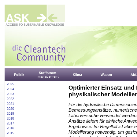
Stoffstrom-
Politik
Klima
Wasser
Abfa
management
2025
Optimierter Einsatz un
2024
physikalischer Modellie
2023
2022
2021
Für die hydraulische Dimensioni
2020
Bemessungsansätze, numerische 
2019
Laborversuche verwendet werden. 
2018
Ansätze liefern für einfache Anw
2017
Ergebnisse. Im Regelfall ist aber 
2016
Modellierung notwendig, um gesich
2015