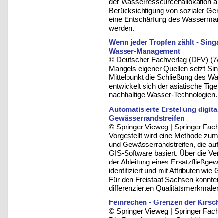
der Wasserressourcenallokation ab
Berücksichtigung von sozialer Ger
eine Entschärfung des Wassermang
werden.
Wenn jeder Tropfen zählt - Sing
Wasser-Management
© Deutscher Fachverlag (DFV) (7
Mangels eigener Quellen setzt Sing
Mittelpunkt die Schließung des W
entwickelt sich der asiatische Tig
nachhaltige Wasser-Technologien.
Automatisierte Erstellung digi
Gewässerrandstreifen
© Springer Vieweg | Springer F
Vorgestellt wird eine Methode zum
und Gewässerrandstreifen, die au
GIS-Software basiert. Über die 
der Ableitung eines Ersatzfließg
identifiziert und mit Attributen wi
Für den Freistaat Sachsen konnt
differenzierten Qualitätsmerkmalen
Feinrechen - Grenzen der Kirsc
© Springer Vieweg | Springer F