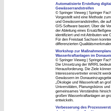
Automatisierte Erstellung digi
Gewässerrandstreifen
© Springer Vieweg | Springer F
Vorgestellt wird eine Methode zum
und Gewässerrandstreifen, die au
GIS-Software basiert. Über die 
der Ableitung eines Ersatzfließg
identifiziert und mit Attributen wi
Für den Freistaat Sachsen konnt
differenzierten Qualitätsmerkmalen
Workshop zur Maßnahmenplanu
Wasserkraftanlagen im Donauei
© Springer Vieweg | Springer F
Die Umsetzung der WRRL bedeutet
Herausforderung. Die Ziele könne
Interessensvertreter erreicht we
Gewässern im Donaueinzugsgebiet
„Ökologie und Wasserkraft an gro
Universitäten, Planungsbüros und 
gemeinsames Verständnis hinsich
großen Wasserkraftanlagen an g
entwickeln.
Verbesserung des Prozessverst