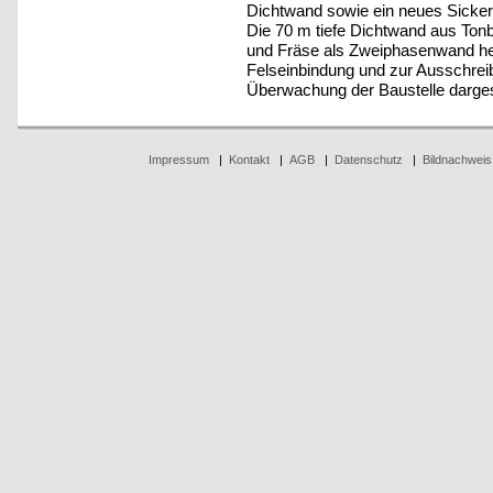
Dichtwand sowie ein neues Sicke
Die 70 m tiefe Dichtwand aus Tonb
und Fräse als Zweiphasenwand her
Felseinbindung und zur Ausschrei
Überwachung der Baustelle dargest
Impressum
|
Kontakt
|
AGB
|
Datenschutz
|
Bildnachweis