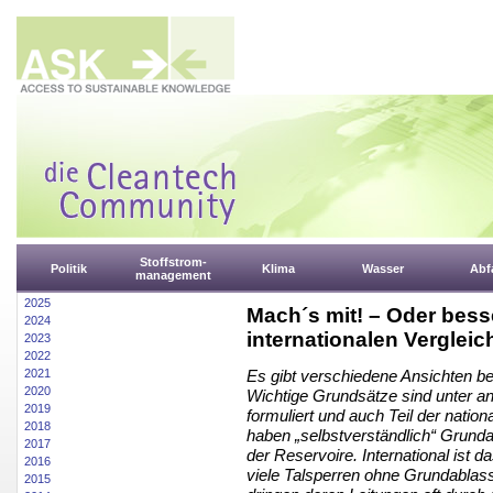
Stoffstrom-
Politik
Klima
Wasser
Abfa
management
2025
Mach´s mit! – Oder bes
2024
internationalen Vergleic
2023
2022
2021
Es gibt verschiedene Ansichten be
2020
Wichtige Grundsätze sind unter an
2019
formuliert und auch Teil der natio
2018
haben „selbstverständlich“ Grunda
2017
der Reservoire. International ist d
2016
viele Talsperren ohne Grundablas
2015