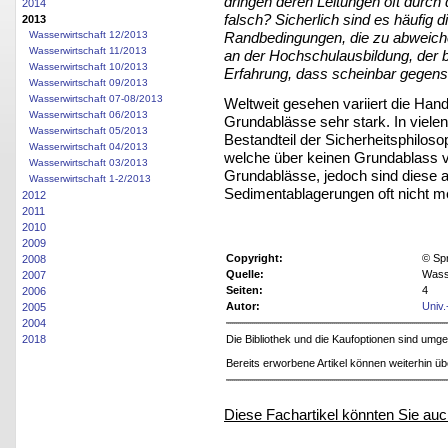
dringen deren Leitungen oft durch
2014
falsch? Sicherlich sind es häufig 
2013
Wasserwirtschaft 12/2013
Randbedingungen, die zu abweiche
Wasserwirtschaft 11/2013
an der Hochschulausbildung, der b
Wasserwirtschaft 10/2013
Erfahrung, dass scheinbar gegens
Wasserwirtschaft 09/2013
Wasserwirtschaft 07-08/2013
Weltweit gesehen variiert die Ha
Wasserwirtschaft 06/2013
Grundablässe sehr stark. In viel
Wasserwirtschaft 05/2013
Bestandteil der Sicherheitsphilosop
Wasserwirtschaft 04/2013
welche über keinen Grundablass v
Wasserwirtschaft 03/2013
Grundablässe, jedoch sind diese a
Wasserwirtschaft 1-2/2013
Sedimentablagerungen oft nicht me
2012
2011
2010
2009
Copyright:
© Sp
2008
Quelle:
Wasse
2007
Seiten:
4
2006
Autor:
Univ.
2005
2004
2018
Die Bibliothek und die Kaufoptionen sind um
Bereits erworbene Artikel können weiterhin ü
Diese Fachartikel könnten Sie auc