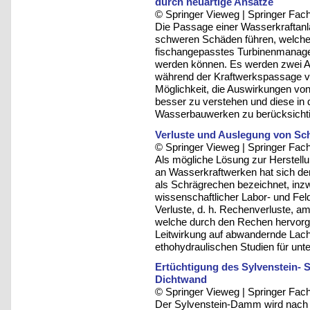
durch neuartige Ansätze
© Springer Vieweg | Springer F
Die Passage einer Wasserkraftan
schweren Schäden führen, welche
fischangepasstes Turbinenmanage
werden können. Es werden zwei An
während der Kraftwerkspassage ve
Möglichkeit, die Auswirkungen vo
besser zu verstehen und diese i
Wasserbauwerken zu berücksicht
Verluste und Auslegung von Sc
© Springer Vieweg | Springer F
Als mögliche Lösung zur Herstell
an Wasserkraftwerken hat sich de
als Schrägrechen bezeichnet, in
wissenschaftlicher Labor- und Feld
Verluste, d. h. Rechenverluste, a
welche durch den Rechen hervorge
Leitwirkung auf abwandernde Lach
ethohydraulischen Studien für unt
Ertüchtigung des Sylvenstein-
Dichtwand
© Springer Vieweg | Springer F
Der Sylvenstein-Damm wird nach üb