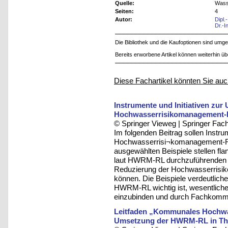
Quelle:
Wass
Seiten:
4
Autor:
Dipl.
Dr.-I
Die Bibliothek und die Kaufoptionen sind um
Bereits erworbene Artikel können weiterhin ü
Diese Fachartikel könnten Sie auc
Instrumente und Initiativen zur
Hochwasserrisikomanagement-R
© Springer Vieweg | Springer F
Im folgenden Beitrag sollen Instru
Hochwasserrisi¬komanagement-Ric
ausgewählten Beispiele stellen fl
laut HWRM-RL durchzuführenden A
Reduzierung der Hochwasserrisik
können. Die Beispiele verdeutliche
HWRM-RL wichtig ist, wesentliche
einzubinden und durch Fachkommu
Leitfaden „Kommunales Hochwas
Umsetzung der HWRM-RL in Th