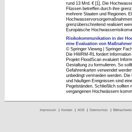
rund 13 Mrd. € [1]. Die Hochwasse
Flüssen betreffen durch ihre gre
mehrere Staaten und Regionen. E
Hochwasservorsorgemaßnahmen kön
grenzüberschreitend realisiert we
Europäische Hochwasserrisikoma
Risikokommunikation in der Ho
eine Evaluation von Maßnahmen 
© Springer Vieweg | Springer F
Die HWRM-RL fordert Information u
Projekt FloodScan evaluiert Info
Gestaltung zu formulieren. So soll
Gefahrenkarten verwendet werden. 
unbedingt vermieden werden. Die 
und häufigen Ereignissen sind eine
Pegelständen. Schließlich sollten
vergangenen Hochwässern kommu
Impressum
|
Kontakt
|
AGB
|
Datenschutz
|
Bildnachweis