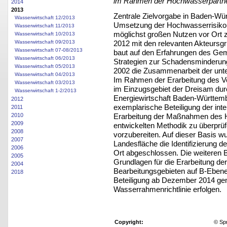
im Rahmen der Hochwasserpartne
2014
2013
Zentrale Zielvorgabe in Baden-Wür
Wasserwirtschaft 12/2013
Umsetzung der Hochwasserrisiko
Wasserwirtschaft 11/2013
möglichst großen Nutzen vor Ort z
Wasserwirtschaft 10/2013
2012 mit den relevanten Akteursg
Wasserwirtschaft 09/2013
Wasserwirtschaft 07-08/2013
baut auf den Erfahrungen des Ge
Wasserwirtschaft 06/2013
Strategien zur Schadensminderun
Wasserwirtschaft 05/2013
2002 die Zusammenarbeit der unt
Wasserwirtschaft 04/2013
Im Rahmen der Erarbeitung des V
Wasserwirtschaft 03/2013
im Einzugsgebiet der Dreisam dur
Wasserwirtschaft 1-2/2013
Energiewirtschaft Baden-Württember
2012
exemplarische Beteiligung der inter
2011
Erarbeitung der Maßnahmen des 
2010
2009
entwickelten Methodik zu überprü
2008
vorzubereiten. Auf dieser Basis wu
2007
Landesfläche die Identifizierung 
2006
Ort abgeschlossen. Die weiteren B
2005
Grundlagen für die Erarbeitung d
2004
Bearbeitungsgebieten auf B-Ebene s
2018
Beteiligung ab Dezember 2014 ge
Wasserrahmenrichtlinie erfolgen.
Copyright:
© Sp