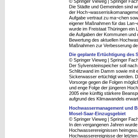
© Springer Vieweg | Springer F
Die Städte und Gemeinden sind wi
der Hoch¬wasserrisikomanagement
Aufgabe vertraut zu ma¬chen sowie
eigener Maßnahmen für das Lan
wurde im Freistaat Thüringen ein 
die Aufgaben der Kommunen und di
Bewertung des aktuellen Hochwa
Maßnahmen zur Verbesserung de
Die geplante Ertüchtigung des
© Springer Vieweg | Springer F
Der Sylvensteinspeicher soll nach 
Schlitzwand im Damm sowie mit 
Sickerwasser ertüchtigt werden.
Vorsorge gegen die Folgen möglic
und enge Folge der jüngeren Hoch
2005 eine künftig stärkere Beans
aufgrund des Klimawandels erwart
Hochwassermanagement und Bau
Mosel-Saar-Einzugsgebiet
© Springer Vieweg | Springer F
In den vergangenen Jahren wurde
Hochwasserereignissen heimgesuc
Hochwasserereignisse der letzten