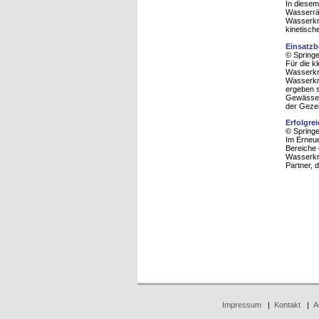
In diesem
Wasserräd
Wasserkr
kinetisch
Einsatzb
© Spring
Für die k
Wasserkra
Wasserkr
ergeben s
Gewässers
der Gezei
Erfolgre
© Spring
Im Erneue
Bereiche 
Wasserkra
Partner, 
Impressum
|
Kontakt
|
A