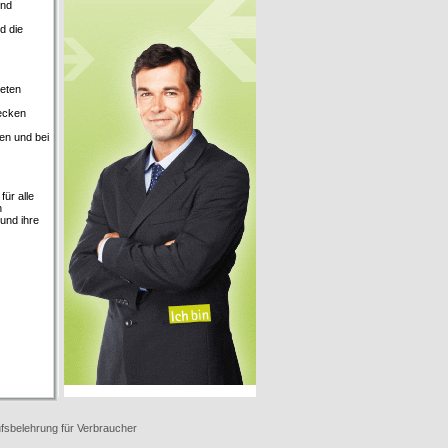
und
d die
neten
ecken
en und bei
ür alle
n
und ihre
fsbelehrung für Verbraucher