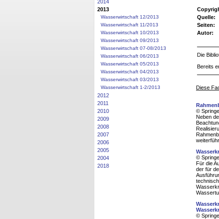
2014
2013
Copyrig
Wasserwirtschaft 12/2013
Quelle:
Wasserwirtschaft 11/2013
Seiten:
Wasserwirtschaft 10/2013
Autor:
Wasserwirtschaft 09/2013
Wasserwirtschaft 07-08/2013
Die Bibl
Wasserwirtschaft 06/2013
Wasserwirtschaft 05/2013
Bereits e
Wasserwirtschaft 04/2013
Wasserwirtschaft 03/2013
Wasserwirtschaft 1-2/2013
Diese Fac
2012
2011
Rahmenbe
© Spring
2010
Neben der
2009
Beachtung
2008
Realisier
Rahmenbed
2007
weiterführ
2006
2005
Wasserkr
© Spring
2004
Für die A
2018
der für d
Ausführu
technisch
Wasserkr
Wassertur
Wasserkr
Wasserkr
© Spring