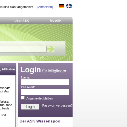
ie sind nicht angemeldet...
[Anmelden]
Über ASK
My ASK
 Altlasten
Name:
Passwort:
nschaft
auf den
Angemeldet bleiben
Kalusa
rde, fand
Passwort vergessen?
, beide
z und
Der ASK Wissenspool