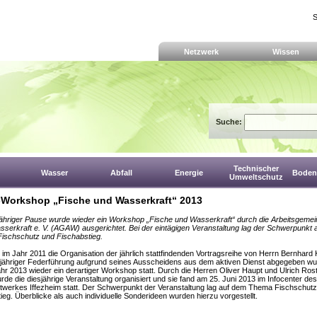
S
Netzwerk
Wissen
Suche:
Technischer
Wasser
Abfall
Energie
Boden,
Umweltschutz
orkshop „Fische und Wasserkraft“ 2013
ähriger Pause wurde wieder ein Workshop „Fische und Wasserkraft“ durch die Arbeitsgemei
sserkraft e. V. (AGAW) ausgerichtet. Bei der eintägigen Veranstaltung lag der Schwerpunkt 
ischschutz und Fischabstieg.
m Jahr 2011 die Organisation der jährlich stattfindenden Vortragsreihe von Herrn Bernhard 
jähriger Federführung aufgrund seines Ausscheidens aus dem aktiven Dienst abgegeben wu
ahr 2013 wieder ein derartiger Workshop statt. Durch die Herren Oliver Haupt und Ulrich Rost
de die diesjährige Veranstaltung organisiert und sie fand am 25. Juni 2013 im Infocenter des
twerkes Iffezheim statt. Der Schwerpunkt der Veranstaltung lag auf dem Thema Fischschut
ieg. Überblicke als auch individuelle Sonderideen wurden hierzu vorgestellt.