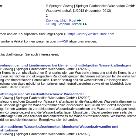
ht:
© Springer Vieweg | Springer Fachmedien Wiesbaden GmbH
Wasserwirtschaft 11/2013 (November 2013)
2
Dipl.-Ing. Ulrich Rost
Dr.-Ing. Stephan Heimerl
iothek und die Kaufoptionen sind umgezogen zu
https://library.wasteculture.com
rworbene Artikel können weiterhin über
myASK
abgerufen werden.
hartikel könnten Sie auch interessieren:
dingungen und Limitierungen bei kleinen und mittelgroßen Wasserkraftanlagen
er Vieweg | Springer Fachmedien Wiesbaden GmbH (12/2022)
 Kenntnis von physikalischen Grundprinzipien zur Wasserkraftnutzung sind die Kenntnis un
 von rechtlichen und ökologischen Randbedingungen die Voraussetzungen für die wirtschaft
ung von theoretischen Potenzialen. Dieser Beitrag soll die wesentlichen Grundlagen und
ingungen dazu möglichst komprimiert und neutral darstellen sowie einen Überblick über
ende Literatur liefern.
aftanlagen und Wasserkraftmaschinen: Wasserräder
er Vieweg | Springer Fachmedien Wiesbaden GmbH (12/2022)
uslegung und den Entwurf von Wasserkraftanlagen ist die Auswahl des Wasserkraftanlagent
en Standort geeigneten Wasserkraftmaschine erforderlich. Auf Grund der Vielfalt möglicher
ngsformen werden die verschiedenen Wasserkraftmaschinen und Wasserkraftanlagen hinsich
en Konzepte gezeigt und die Wasserkraftanlagen klassifiziert. Dabei werden einerseits die
aftanlagen und Wasserräder und andererseits die Wasserkraftschnecken, Wassersäulenma
binen und die kinetischen Energiewandler behandelt.
aftmaschinen: Wasserkraftschnecken, kinetische Wasserkraftwandler und
aftturbinen
er Vieweg | Springer Fachmedien Wiesbaden GmbH (12/2022)