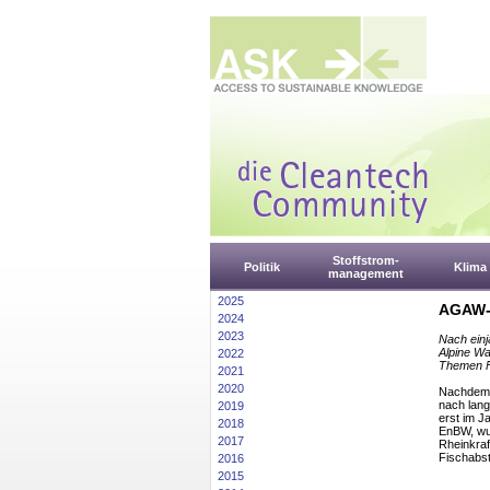
Stoffstrom-
Politik
Klima
management
2025
AGAW-W
2024
2023
Nach einj
Alpine Wa
2022
Themen F
2021
2020
Nachdem i
nach lang
2019
erst im J
2018
EnBW, wur
2017
Rheinkraf
Fischabst
2016
2015