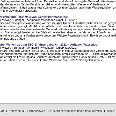
 Beitrag werden nach der erfolgten Darstellung und Klassifizierung der Wasserkraftanlagen 
er die anderen für den Bereich der kleinen und mittelgroßen Wasserkraft bedeutsamen
aftmaschinen mit den Wasserkraftschnecken, Wassersäulenmaschinen, Wasserturbinen un
en Energiewandler vorgestellt.
ereiche und Potenziale von Wasserkraftmaschinen
er Vieweg | Springer Fachmedien Wiesbaden GmbH (12/2022)
leine und mittelgroße Wasserkraft werden die spezifischen Einsatzbereiche der hierfür geeig
ftmaschinen gezeigt. Mit Hilfe von Fallhöhe und Durchfluss ist die am Standort einsetzbare
aftmaschine bestimmbar. Neben der Wasserkraftnutzung an ungenutzten Fließgewässerstr
ich Ausbaumöglichkeiten an iner Vielzahl bereits bestehender natürlicher und künstlicher
trukturen und an stillgelegten Altstandorten. Weitere Potenziale sind in Bewässerungskanäl
tennutzung zu finden.
icher Workshop zum EEG-Erfahrungsbericht 2021 – Vorhaben Wasserkraft
er Vieweg | Springer Fachmedien Wiesbaden GmbH (12/2022)
rbare-Energien-Gesetz (EEG) 2021 ist wie auch in den Vorgängergesetzen verankert, dass f
der erneuerbaren Energien ein Erfahrungsbericht erstellt werden muss. Für das Teilvorhabe
ft erfolgt die Erstellung des Berichtes durch die Ingenieurbüro Floecksmühle GmbH (IBFM) 
die im Rahmen dessen zu einem Online-Workshop am 27.09.2022 eingeladen hatte.
GB
|
Datenschutz
|
Bildnachweis
|
Öffentlichkeitsprinzip und Kommunikation
|
Widerru