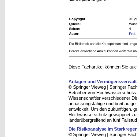
Copyright:
© Sp
Quelle:
Wass
Seiten:
4
Autor:
Prof
Die Bibliothek und die Kaufoptionen sind um
Bereits erworbene Artikel können weiterhin ü
Diese Fachartikel könnten Sie auc
Anlagen und Vermögensverwalt
© Springer Vieweg | Springer F
Betreiber von Hochwasserschutz
Wissenschaftler verschiedener Dis
anpassungsfähige und breit aufge
entwickelt. Um den zukünftigen,
Hochwasserschutz gewappnet zu se
länderübergreifend an fünf Falls
Die Risikoanalyse im Starkreg
© Springer Vieweg | Springer F