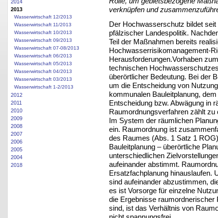
Rolle, um gebietsbezogene Maßna
2014
verknüpfen und zusammenzuführ
2013
Wasserwirtschaft 12/2013
Der Hochwasserschutz bildet seit 
Wasserwirtschaft 11/2013
pfälzischer Landespolitik. Nachd
Wasserwirtschaft 10/2013
Teil der Maßnahmen bereits realisi
Wasserwirtschaft 09/2013
Wasserwirtschaft 07-08/2013
Hochwasserrisikomanagement-Ric
Wasserwirtschaft 06/2013
Herausforderungen.Vorhaben zum
Wasserwirtschaft 05/2013
technischen Hochwasserschutzes,
Wasserwirtschaft 04/2013
überörtlicher Bedeutung. Bei der B
Wasserwirtschaft 03/2013
um die Entscheidung von Nutzungsk
Wasserwirtschaft 1-2/2013
kommunalen Bauleitplanung, dem N
2012
Entscheidung bzw. Abwägung in rä
2011
Raumordnungsverfahren zählt zu 
2010
2009
Im System der räumlichen Planun
2008
ein. Raumordnung ist zusammenf
2007
des Raumes (Abs. 1 Satz 1 ROG). S
2006
Bauleitplanung – überörtliche Plan
2005
unterschiedlichen Zielvorstellun
2004
aufeinander abstimmt. Raumordnung
2018
Ersatzfachplanung hinauslaufen. 
sind aufeinander abzustimmen, die
es ist Vorsorge für einzelne Nutz
die Ergebnisse raumordnerischer
sind, ist das Verhältnis von Ra
nicht spannungsfrei.