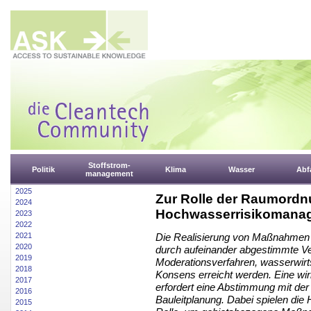
Stoffstrom-
Politik
Klima
Wasser
Abfa
management
2025
Zur Rolle der Raumord
2024
Hochwasserrisikomana
2023
2022
2021
Die Realisierung von Maßnahmen
2020
durch aufeinander abgestimmte V
2019
Moderationsverfahren, wasserwirts
2018
Konsens erreicht werden. Eine 
2017
erfordert eine Abstimmung mit 
2016
Bauleitplanung. Dabei spielen di
2015