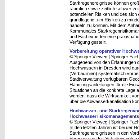
Starkregenereignisse können gro
räumlich sowie zeitlich schwer vo
potenziellen Risiken und des sich
grundlegend, um Risiken zu mindern
handeln zu können. Mit dem Anhan
Kommunales Starkregenrisikoma
und Fachexperten eine praxisnahe
Verfügung gestellt.
Vorbereitung operativer Hoch
© Springer Vieweg | Springer F
Ausgehend von den Erfahrungen 
Hochwassern in Dresden wird dar
(Verbaulinien) systematisch vorbe
Stadtverwaltung verfügbaren Geoda
Handlungsanleitungen für die Einsa
Situationen an die konkrete Lage
werden, dass die Wirksamkeit vo
über die Abwasserkanalisation kont
Hochwasser- und Starkregenvors
Hochwasserrisikomanagements 
© Springer Vieweg | Springer F
In den letzten Jahren ist bei der
Starkregenereignissen in den Vorde
Verringerung des Schadenspotenzi