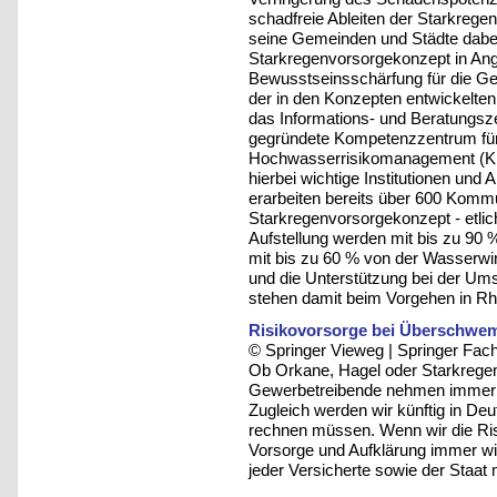
schadfreie Ableiten der Starkregen
seine Gemeinden und Städte dabei
Starkregenvorsorgekonzept in Angri
Bewusstseinsschärfung für die G
der in den Konzepten entwickelt
das Informations- und Beratungs
gegründete Kompetenzzentrum fü
Hochwasserrisikomanagement (KH
hierbei wichtige Institutionen und
erarbeiten bereits über 600 Kom
Starkregenvorsorgekonzept - etliche
Aufstellung werden mit bis zu 90
mit bis zu 60 % von der Wasserwir
und die Unterstützung bei der 
stehen damit beim Vorgehen in Rhei
Risikovorsorge bei Überschwe
© Springer Vieweg | Springer F
Ob Orkane, Hagel oder Starkregen
Gewerbetreibende nehmen immer 
Zugleich werden wir künftig in De
rechnen müssen. Wenn wir die Ris
Vorsorge und Aufklärung immer wic
jeder Versicherte sowie der Staa