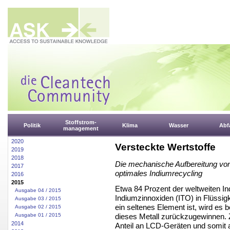
Stoffstrom-
Politik
Klima
Wasser
Abfa
management
2020
Versteckte Wertstoffe
2019
2018
Die mechanische Aufbereitung von 
2017
optimales Indiumrecycling
2016
2015
Etwa 84 Prozent der weltweiten I
Ausgabe 04 / 2015
Indiumzinnoxiden (ITO) in Flüssig
Ausgabe 03 / 2015
ein seltenes Element ist, wird es
Ausgabe 02 / 2015
dieses Metall zurückzugewinnen. Z
Ausgabe 01 / 2015
2014
Anteil an LCD-Geräten und somit