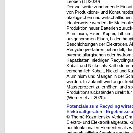
Leoben (11/2020)
Der weltweite zunehmende Einsatz
von Produktions- und Konsumption
ökologischen und wirtschaftlichen
Idealerweise werden die Materialie
Produktion neuer Batterien zurückg
Aluminium, Eisen, Kupfer, Lithium
ausgenommen Eisen, bilden hauptsä
Beschichtungen der Elektroden. Akt
Recyclingverfahren behandelt, die
pyrometallurgischen oder hydrome
Kapazitäten, niedrigen Recyclingra
Kobalt und Nickel als Kathodenma
vornehmlich Kobalt, Nickel und K
Aluminium und Mangan in der Schl
werden. In Zukunft wird angestrebt
Masseprozent zu erhöhen, und spe
Produktionsrückständen direkt f
(Werner et al. 2020).
Potenziale zum Recycling wirtsc
Elektroaltgeräten - Ergebnisse
© Thomé-Kozmiensky Verlag Gmb
Elektro- und Elektronikaltgeräte,
hochfunktionalen Elementen als w
unterschiedliche Aspekte erschwer