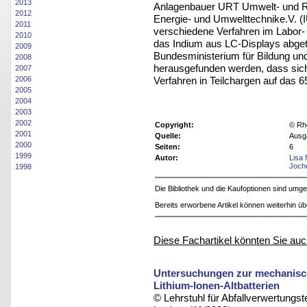
2013
Anlagenbauer URT Umwelt- und Re
2012
Energie- und Umwelttechnike.V. (I
2011
verschiedene Verfahren im Labor
2010
das Indium aus LC-Displays abge
2009
Bundesministerium für Bildung un
2008
herausgefunden werden, dass sich
2007
Verfahren in Teilchargen auf das 6
2006
2005
2004
2003
2002
Copyright:
© Rh
2001
Quelle:
Ausg
2000
Seiten:
6
1999
Autor:
Lisa
Joch
1998
Die Bibliothek und die Kaufoptionen sind um
Bereits erworbene Artikel können weiterhin ü
Diese Fachartikel könnten Sie auc
Untersuchungen zur mechanisch
Lithium-Ionen-Altbatterien
© Lehrstuhl für Abfallverwertungst