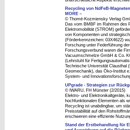
Recycling von NdFeB-Magneten a
MORE –
© Thomé-Kozmiensky Verlag Gmb
Das vom BMBF im Rahmen des Pro
Elektromobilität (STROM) geförde
von Komponenten und strategische
(Förderkennzeichen: 03X4622) wu
Forschung unter Federführung der
Forschungsverbund waren die Fi
Vacuumschmelze GmbH & Co. KG s
(Lehrstuhl für Fertigungsautomati
Technische Universität Clausthal (
Geomechanik), das Öko-Institut e.
System- und Innovationsforschung
UPgrade - Strategien zur Rückg
© IWARU, FH Münster (2/2015)
Elektro- und Elektronikaltgeräte,
hochfunktionalen Elementen als wi
Recycling ist unabdingbar, um st
Preisstabilität auf den Rohstoffmä
erschweren eine effiziente Nutzun
Stand der Erstbehandlung für El
und Auswirkung auf die Rückge