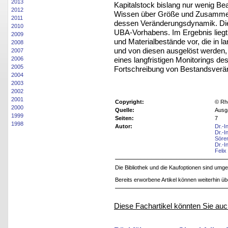
2013
Kapitalstock bislang nur wenig Be
2012
Wissen über Größe und Zusammens
2011
dessen Veränderungsdynamik. Die
2010
UBA-Vorhabens. Im Ergebnis liegt n
2009
und Materialbestände vor, die in 
2008
und von diesen ausgelöst werden,
2007
eines langfristigen Monitorings de
2006
2005
Fortschreibung von Bestandsverän
2004
2003
2002
2001
Copyright:
© Rh
2000
Quelle:
Ausg
1999
Seiten:
7
1998
Autor:
Dr.-I
Dr.-I
Söre
Dr.-
Felix
Die Bibliothek und die Kaufoptionen sind um
Bereits erworbene Artikel können weiterhin ü
Diese Fachartikel könnten Sie auc