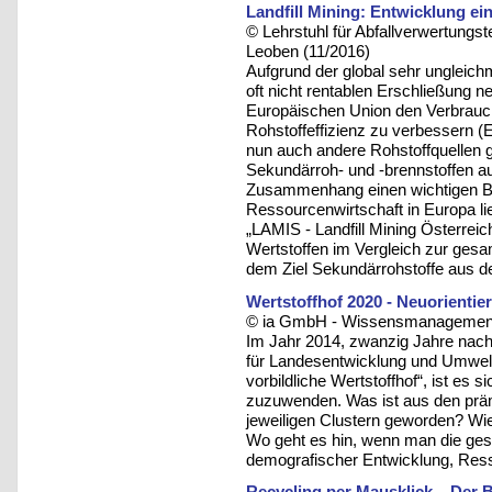
Landfill Mining: Entwicklung e
© Lehrstuhl für Abfallverwertungst
Leoben (11/2016)
Aufgrund der global sehr ungleichmä
oft nicht rentablen Erschließung n
Europäischen Union den Verbrauch
Rohstoffeffizienz zu verbessern 
nun auch andere Rohstoffquellen g
Sekundärroh- und -brennstoffen au
Zusammenhang einen wichtigen Bei
Ressourcenwirtschaft in Europa li
„LAMIS - Landfill Mining Österreic
Wertstoffen im Vergleich zur ges
dem Ziel Sekundärrohstoffe aus 
Wertstoffhof 2020 - Neuorientie
© ia GmbH - Wissensmanagement u
Im Jahr 2014, zwanzig Jahre nac
für Landesentwicklung und Umwelt
vorbildliche Wertstoffhof“, ist es
zuzuwenden. Was ist aus den prämi
jeweiligen Clustern geworden? Wie
Wo geht es hin, wenn man die ges
demografischer Entwicklung, Res
Recycling per Mausklick – Der 