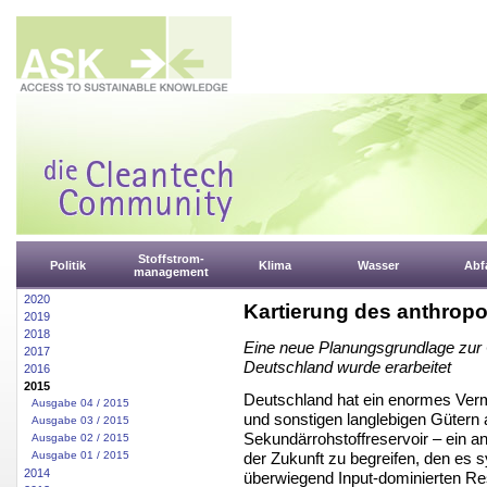
Stoffstrom-
Politik
Klima
Wasser
Abfa
management
2020
Kartierung des anthrop
2019
2018
Eine neue Planungsgrundlage zur O
2017
Deutschland wurde erarbeitet
2016
2015
Deutschland hat ein enormes Verm
Ausgabe 04 / 2015
und sonstigen langlebigen Gütern a
Ausgabe 03 / 2015
Sekundärrohstoffreservoir – ein an
Ausgabe 02 / 2015
der Zukunft zu begreifen, den es s
Ausgabe 01 / 2015
2014
überwiegend Input-dominierten Res