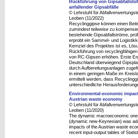
Rückführung von Gipsabfallstof
anfallender Gipsabfälle
© Lehrstuhl für Abfallverwertungst
Leoben (11/2022)
Recyclinggipse können einen Beit
zumindest teilweise zu kompensie
bestehende Gipsabfallströme, prüft
erprobt ein Sammel- und Logistikk
Kernziel des Projektes ist es, Lö
Rückführung von recyclingfähigen 
von RC-Gipsen erhöhen. Erste Erg
Deutschland überwiegend Gipspla
durch Aufbereitungsanlagen zugefü
in einem geringen Maße im Kreisla
ermittelt werden, dass Recycling
unterschiedliche Herausforderunge
Environmental-economic impact
Austrian waste economy
© Lehrstuhl für Abfallverwertungst
Leoben (11/2020)
The dynamic macroeconomic one-
(dynamic new-Keynesian) was ada
impacts of the Austrian waste econ
recent input-output tables of Statis