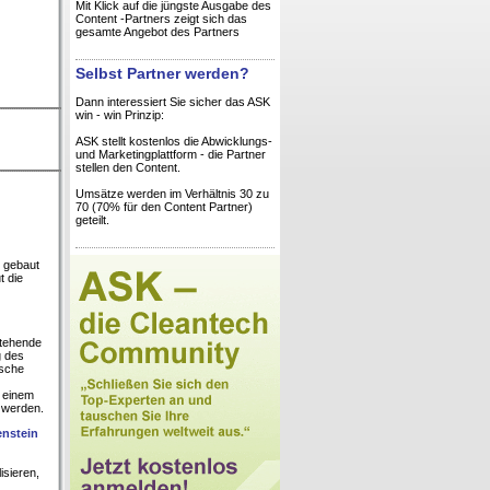
Mit Klick auf die jüngste Ausgabe des
Content -Partners zeigt sich das
gesamte Angebot des Partners
Selbst Partner werden?
Dann interessiert Sie sicher das ASK
win - win Prinzip:
ASK stellt kostenlos die Abwicklungs-
und Marketingplattform - die Partner
stellen den Content.
Umsätze werden im Verhältnis 30 zu
70 (70% für den Content Partner)
geteilt.
9 gebaut
t die
stehende
g des
ische
n einem
 werden.
enstein
isieren,