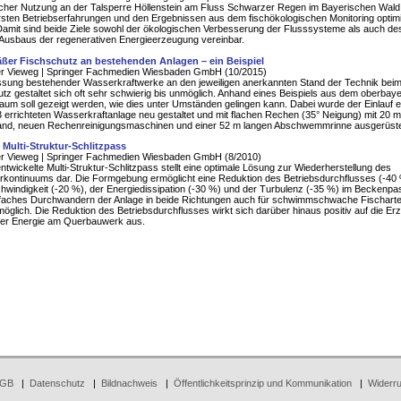
cher Nutzung an der Talsperre Höllenstein am Fluss Schwarzer Regen im Bayerischen Wald
rsten Betriebserfahrungen und den Ergebnissen aus dem fischökologischen Monitoring optimi
amit sind beide Ziele sowohl der ökologischen Verbesserung der Flusssysteme als auch des
Ausbaus der regenerativen Energieerzeugung vereinbar.
ßer Fischschutz an bestehenden Anlagen – ein Beispiel
er Vieweg | Springer Fachmedien Wiesbaden GmbH (10/2015)
sung bestehender Wasserkraftwerke an den jeweiligen anerkannten Stand der Technik bei
tz gestaltet sich oft sehr schwierig bis unmöglich. Anhand eines Beispiels aus dem oberbay
aum soll gezeigt werden, wie dies unter Umständen gelingen kann. Dabei wurde der Einlauf e
 errichteten Wasserkraftanlage neu gestaltet und mit flachen Rechen (35° Neigung) mit 20 m
and, neuen Rechenreinigungsmaschinen und einer 52 m langen Abschwemmrinne ausgerüste
 Multi-Struktur-Schlitzpass
er Vieweg | Springer Fachmedien Wiesbaden GmbH (8/2010)
ntwickelte Multi-Struktur-Schlitzpass stellt eine optimale Lösung zur Wiederherstellung des
ontinuums dar. Die Formgebung ermöglicht eine Reduktion des Betriebsdurchflusses (-40 
hwindigkeit (-20 %), der Energiedissipation (-30 %) und der Turbulenz (-35 %) im Beckenpa
infaches Durchwandern der Anlage in beide Richtungen auch für schwimmschwache Fischart
möglich. Die Reduktion des Betriebsdurchflusses wirkt sich darüber hinaus positiv auf die E
cher Energie am Querbauwerk aus.
GB
|
Datenschutz
|
Bildnachweis
|
Öffentlichkeitsprinzip und Kommunikation
|
Widerru