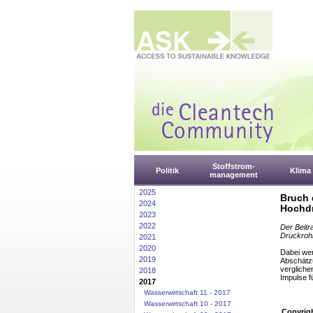
Stoffstrom-
Politik
Klima
management
2025
Bruch 
2024
Hochdr
2023
2022
Der Beitr
Druckrohr
2021
2020
Dabei we
2019
Abschätz
vergliche
2018
Impulse f
2017
Wasserwirtschaft 11 - 2017
Wasserwirtschaft 10 - 2017
Copyrig