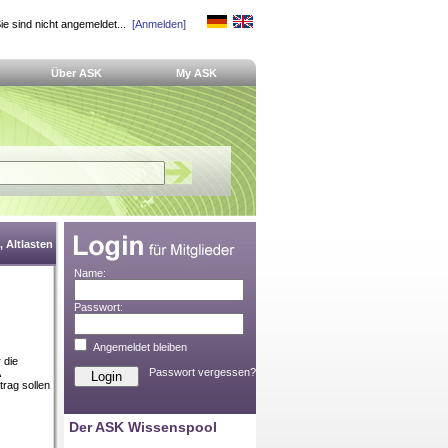
ie sind nicht angemeldet...
[Anmelden]
Über ASK
My ASK
 Altlasten
Name:
Passwort:
Angemeldet bleiben
 die
Passwort vergessen?
trag sollen
Der ASK Wissenspool