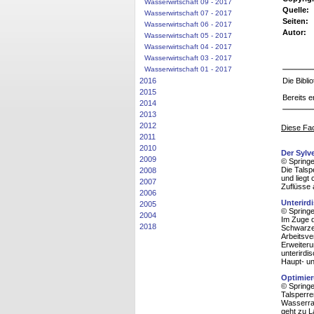
Wasserwirtschaft 09 - 2017
Quelle:
Wasserwirtschaft 07 - 2017
Seiten:
Wasserwirtschaft 06 - 2017
Autor:
Wasserwirtschaft 05 - 2017
Wasserwirtschaft 04 - 2017
Wasserwirtschaft 03 - 2017
Wasserwirtschaft 01 - 2017
2016
Die Bibl
2015
Bereits e
2014
2013
2012
Diese Fac
2011
2010
Der Sylv
2009
© Spring
Die Talsp
2008
und liegt
2007
Zuflüsse 
2006
Unterird
2005
© Spring
2004
Im Zuge 
2018
Schwarze
Arbeitsve
Erweiteru
unterirdi
Haupt- un
Optimier
© Spring
Talsperre
Wasserrah
geht zu L