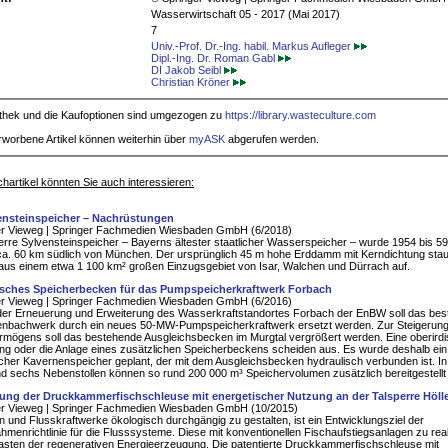
Wasserwirtschaft 05 - 2017 (Mai 2017)
7
Univ.-Prof. Dr.-Ing. habil. Markus Aufleger
Dipl.-Ing. Dr. Roman Gabl
DI Jakob Seibl
Christian Kröner
iothek und die Kaufoptionen sind umgezogen zu
https://library.wasteculture.com
rworbene Artikel können weiterhin über
myASK
abgerufen werden.
hartikel könnten Sie auch interessieren:
ensteinspeicher – Nachrüstungen
er Vieweg | Springer Fachmedien Wiesbaden GmbH (6/2018)
erre Sylvensteinspeicher – Bayerns ältester staatlicher Wasserspeicher – wurde 1954 bis 5
 ca. 60 km südlich von München. Der ursprünglich 45 m hohe Erddamm mit Kerndichtung stau
aus einem etwa 1 100 km² großen Einzugsgebiet von Isar, Walchen und Dürrach auf.
isches Speicherbecken für das Pumpspeicherkraftwerk Forbach
er Vieweg | Springer Fachmedien Wiesbaden GmbH (6/2016)
der Erneuerung und Erweiterung des Wasserkraftstandortes Forbach der EnBW soll das be
nbachwerk durch ein neues 50-MW-Pumpspeicherkraftwerk ersetzt werden. Zur Steigerun
rmögens soll das bestehende Ausgleichsbecken im Murgtal vergrößert werden. Eine oberird
ng oder die Anlage eines zusätzlichen Speicherbeckens scheiden aus. Es wurde deshalb ein
scher Kavernenspeicher geplant, der mit dem Ausgleichsbecken hydraulisch verbunden ist. I
d sechs Nebenstollen können so rund 200 000 m³ Speichervolumen zusätzlich bereitgestellt
ung der Druckkammerfischschleuse mit energetischer Nutzung an der Talsperre Höll
er Vieweg | Springer Fachmedien Wiesbaden GmbH (10/2015)
n und Flusskraftwerke ökologisch durchgängig zu gestalten, ist ein Entwicklungsziel der
menrichtlinie für die Flusssysteme. Diese mit konventionellen Fischaufstiegsanlagen zu real
asten der regenerativen Energieerzeugung. Die patentierte Druckkammerfischschleuse mit