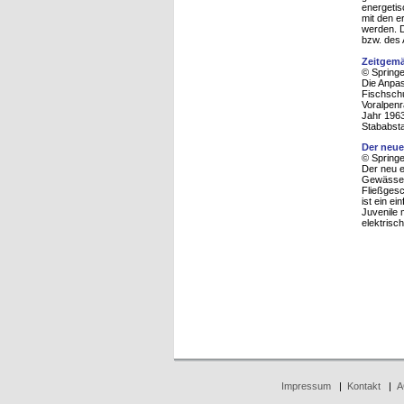
energetis
mit den e
werden. D
bzw. des 
Zeitgemä
© Spring
Die Anpas
Fischschu
Voralpenr
Jahr 1963
Stababst
Der neue
© Spring
Der neu e
Gewässerk
Fließgesc
ist ein e
Juvenile 
elektris
Impressum
|
Kontakt
|
A