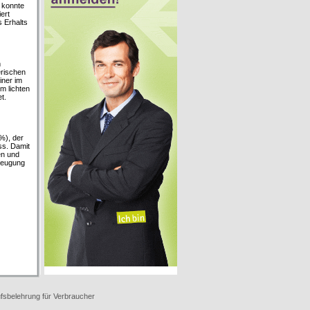
 konnte
ert
 Erhalts
m
erischen
iner im
m lichten
t.
%), der
ss. Damit
en und
rzeugung
fsbelehrung für Verbraucher