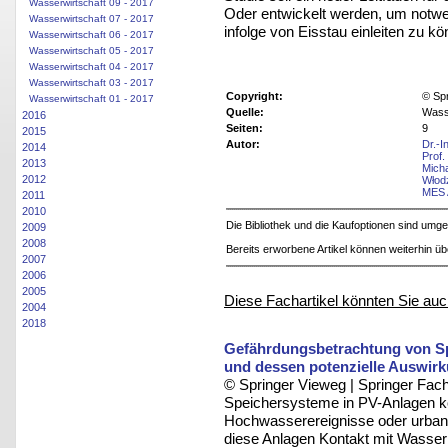
Wasserwirtschaft 09 - 2017
Oder entwickelt werden, um notwe
Wasserwirtschaft 07 - 2017
infolge von Eisstau einleiten zu kö
Wasserwirtschaft 06 - 2017
Wasserwirtschaft 05 - 2017
Wasserwirtschaft 04 - 2017
Wasserwirtschaft 03 - 2017
Copyright:
© Sp
Wasserwirtschaft 01 - 2017
Quelle:
Wasse
2016
Seiten:
9
2015
Autor:
Dr.-I
2014
Prof.
2013
Mich
2012
Włod
MES 
2011
2010
Die Bibliothek und die Kaufoptionen sind um
2009
2008
Bereits erworbene Artikel können weiterhin ü
2007
2006
2005
Diese Fachartikel könnten Sie auc
2004
2018
Gefährdungsbetrachtung von S
und dessen potenzielle Auswirk
© Springer Vieweg | Springer F
Speichersysteme in PV-Anlagen k
Hochwasserereignisse oder urbane
diese Anlagen Kontakt mit Wasser