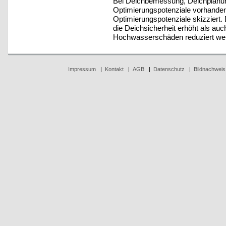
Bei Deichbemessung, Deichplanu
Optimierungspotenziale vorhande
Optimierungspotenziale skizziert
die Deichsicherheit erhöht als au
Hochwasserschäden reduziert we
Impressum
|
Kontakt
|
AGB
|
Datenschutz
|
Bildnachweis