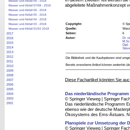
Wasser und Abfall 09 - 2018
abgeleitete Maßnahmenkonzept vor
Wasser und Abfall 07/08 - 2018
Wasser und Abfall 06 - 2018
Wasser und Abfall 05 - 2018
Wasser und Abfall 04 - 2018
Copyright:
© Sp
Wasser und Abfall 03 - 2018
Quelle:
Wasse
Wasser und Abfall 01/02 2018
Seiten:
6
2017
Autor:
Dr. r
2016
M.Sc
2015
Dipl.
2014
Stev
2013
2012
Die Bibliothek und die Kaufoptionen sind um
2011
Bereits erworbene Artikel können weiterhin ü
2010
2009
2008
Diese Fachartikel könnten Sie auc
2007
2006
2005
Das niederländische Programm 
2004
© Springer Vieweg | Springer F
2003
2001
Das niederländische Programm Ems
ebenso wie der deutsche Masterpl
Ökosystems des Ems-Ästuars. Nac
Planspiele zur Umsetzung der 
© Springer Vieweg | Springer F