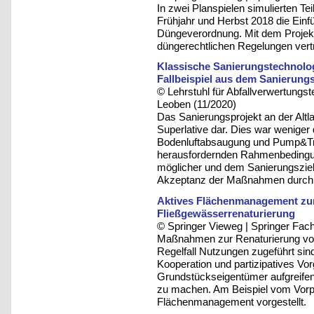
In zwei Planspielen simulierten T
Frühjahr und Herbst 2018 die Einf
Düngeverordnung. Mit dem Projekt
düngerechtlichen Regelungen vert
Klassische Sanierungstechnolo
Fallbeispiel aus dem Sanierungs
© Lehrstuhl für Abfallverwertungst
Leoben (11/2020)
Das Sanierungsprojekt an der Altla
Superlative dar. Dies war weniger 
Bodenluftabsaugung und Pump&Tre
herausfordernden Rahmenbedingun
möglicher und dem Sanierungszie
Akzeptanz der Maßnahmen durch 
Aktives Flächenmanagement zur
Fließgewässerrenaturierung
© Springer Vieweg | Springer F
Maßnahmen zur Renaturierung von
Regelfall Nutzungen zugeführt s
Kooperation und partizipatives Vo
Grundstückseigentümer aufgreifen
zu machen. Am Beispiel vom Vorp
Flächenmanagement vorgestellt.