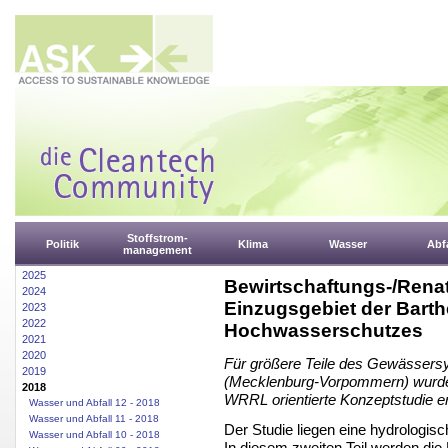
Stoffstrom-
Politik
Klima
Wasser
Abfa
management
2025
Bewirtschaftungs-/Ren
2024
Einzugsgebiet der Bart
2023
2022
Hochwasserschutzes
2021
2020
Für größere Teile des Gewässers
2019
(Mecklenburg-Vorpommern) wurd
2018
WRRL orientierte Konzeptstudie er
Wasser und Abfall 12 - 2018
Wasser und Abfall 11 - 2018
Der Studie liegen eine hydrologis
Wasser und Abfall 10 - 2018
In diesem zweiten Teil werden di