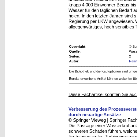
knapp 4 000 Einwohner Begus bis 
Wasser für den täglichen Bedarf 
holen. In den letzten Jahren sind
Regierung per LKW angewiesen. Wa
allgegenwärtiges, hoch sensibles 
Copyright:
© Sp
Quelle:
Wass
Seiten:
2
Autor:
Reinh
Die Bibliothek und die Kaufoptionen sind um
Bereits erworbene Artikel können weiterhin ü
Diese Fachartikel könnten Sie auc
Verbesserung des Prozessverst
durch neuartige Ansätze
© Springer Vieweg | Springer F
Die Passage einer Wasserkraftan
schweren Schäden führen, welche
fischangepasstes Turbinenmanage