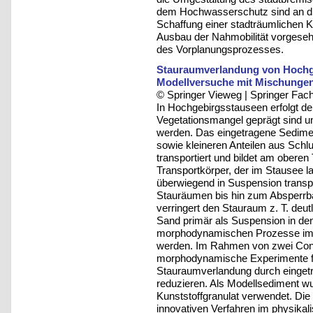
dem Hochwasserschutz sind an die
Schaffung einer stadträumlichen K
Ausbau der Nahmobilität vorgeseh
des Vorplanungsprozesses.
Stauraumverlandung von Hochge
Modellversuche mit Mischungen
© Springer Vieweg | Springer F
In Hochgebirgsstauseen erfolgt de
Vegetationsmangel geprägt sind un
werden. Das eingetragene Sedimen
sowie kleineren Anteilen aus Schl
transportiert und bildet am oberen
Transportkörper, der im Stausee 
überwiegend in Suspension transpo
Stauräumen bis hin zum Absperrb
verringert den Stauraum z. T. deu
Sand primär als Suspension in d
morphodynamischen Prozesse im ph
werden. Im Rahmen von zwei Consu
morphodynamische Experimente für
Stauraumverlandung durch einget
reduzieren. Als Modellsediment w
Kunststoffgranulat verwendet. Die
innovativen Verfahren im physika