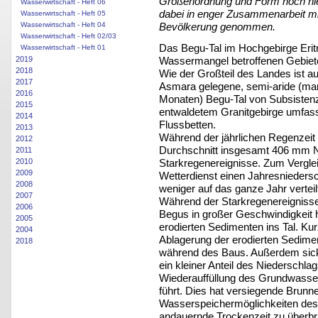
Größenordnung und Form noch nie
Wasserwirtschaft - Heft 06
dabei in enger Zusammenarbeit mit
Wasserwirtschaft - Heft 05
Wasserwirtschaft - Heft 04
Bevölkerung genommen.
Wasserwirtschaft - Heft 02/03
Das Begu-Tal im Hochgebirge Eritr
Wasserwirtschaft - Heft 01
Wassermangel betroffenen Gebiete
2019
2018
Wie der Großteil des Landes ist a
2017
Asmara gelegene, semi-aride (mark
2016
Monaten) Begu-Tal von Subsistenzl
2015
entwaldetem Granitgebirge umfas
2014
Flussbetten.
2013
Während der jährlichen Regenzeit v
2012
Durchschnitt insgesamt 406 mm Ni
2011
Starkregenereignisse. Zum Vergle
2010
2009
Wetterdienst einen Jahresnieders
2008
weniger auf das ganze Jahr verteil
2007
Während der Starkregenereigniss
2006
Begus in großer Geschwindigkeit 
2005
erodierten Sedimenten ins Tal. Kur
2004
Ablagerung der erodierten Sedimen
2018
während des Baus. Außerdem sicke
ein kleiner Anteil des Niederschl
Wiederauffüllung des Grundwasse
führt. Dies hat versiegende Brunn
Wasserspeichermöglichkeiten des 
andauernde Trockenzeit zu überbrü