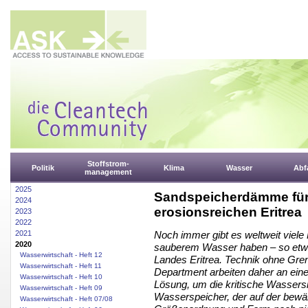
Stoffstrom-
Politik
Klima
Wasser
Abfa
management
2025
Sandspeicherdämme für
2024
erosionsreichen Eritrea
2023
2022
2021
Noch immer gibt es weltweit viel
2020
sauberem Wasser haben – so etwa 
Wasserwirtschaft - Heft 12
Landes Eritrea. Technik ohne Gre
Wasserwirtschaft - Heft 11
Department arbeiten daher an eine
Wasserwirtschaft - Heft 10
Lösung, um die kritische Wassersi
Wasserwirtschaft - Heft 09
Wasserspeicher, der auf der bewäh
Wasserwirtschaft - Heft 07/08