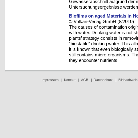
Gewässerabschnitt aufgrund der 
Untersuchungsergebnisse werden h
Biofilms on aged Materials in H
© Vulkan-Verlag GmbH (8/2010)
The causes of contamination origina
with water. Drinking water is not s
plants’ strategy consists in removi
“biostable” drinking water. This al
it is known that even biologically s
still contains micro-organisms. T
they encounter nutrients.
Impressum
|
Kontakt
|
AGB
|
Datenschutz
|
Bildnachweis