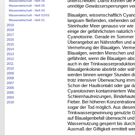
unterscheiden. Damit können die
Wasserwirtschaft - Heft 06
unnötige Gewässersperrungen ve
Wasserwirtschaft - Heft 05
Wasserwirtschaft - Heft 04
Blaualgen, wissenschaftlich Cyanob
Wasserwirtschaft - Heft 02/03
langsam fließenden, stehenden o
Wasserwirtschaft - Heft 01
Steinhuder Meer genauso vor wie i
2019
2018
einige der gefährlichsten natürlic
2017
Cyanotoxine. Gerade im Sommer ko
2016
Überangebot an Nährstoffen und a
2015
Vermehrung der Blaualgen. Vermeh
2014
Blaualgen, werden Menschen und T
2013
gefährdet, wenn die Blaualgen abs
2012
auch in der Trinkwasserproduktion
2011
Blaualgenkolonie abstirbt oder wä
2010
2009
werden binnen weniger Stunden die
2008
trotz intensiver Überwachung imme
2007
Schon der Hautkontakt oder gar d
2006
Cyanotoxinen kontaminiertem Wass
2005
Schleimhautreizungen, Bindehaut
2004
Fieber. Bei höheren Konzentratio
2018
sogar der Tod möglich. Aus diese
Trinkwassergewinnung genutzte G
auf Blaualgenbefall überwacht un
Wassernutzung gesperrt bis durch
Ausmaß der Giftigkeit ermittelt w