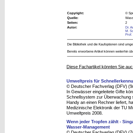
Copyright:
© Sp
Quelle:
Wass
Seiten:
2
Autor:
Dr. A
M. S
Prof.
Die Bibliothek und die Kaufoptionen sind um
Bereits erworbene Artikel können weiterhin ü
Diese Fachartikel könnten Sie auc
Umweltpreis für Schnellerken
© Deutscher Fachverlag (DFV) (9
In Gewässer eingeleitete Gifte k
Schnellsystem zur Überwachung 
Handy an einen Rechner liefert, h
Medizinische Elektronik der TU Mü
Umweltpreis 2008.
Wenn jeder Tropfen zählt - Sing
Wasser-Management
© Deutscher Fachverlag (DFV) (7