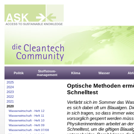
Stoffstrom-
Politik
Klima
Wasser
Abfa
management
2025
Optische Methoden ermö
2024
Schnelltest
2023
2022
2021
Verfärbt sich im Sommer das Wass
2020
es sich dabei oft um Blaualgen. D
Wasserwirtschaft - Heft 12
in sich tragen, so dass immer w
Wasserwirtschaft - Heft 11
vorsorglich gesperrt werden müss
Wasserwirtschaft - Heft 10
Physikerinnenteam arbeitet an der
Wasserwirtschaft - Heft 09
Schnelltest, um die giftigen Blau
Wasserwirtschaft - Heft 07/08