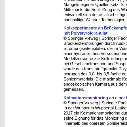
Mangels eigener Quellen setzt Sing
Mittelpunkt die Schließung des W
entwickelt sich der asiatische Tig
nachhaltige Wasser-Technologien.
Kolkexperimente an Brückenpfe
mit Polystyrolgranulat
© Springer Vieweg | Springer F
Brückenzerstörungen durch Ausko
Strömungsintensitäten, die im Was
einer hydraulischen Versuchsrinn
Modellversuche zur Kolkbildung a
bei Geschiebetransport und Suspe
wurde das Kunststoffgranulat Poly
betrugen das 0,8- bis 8,5-fache de
Sohlenmaterials. Die maximale Kolk
endoskopischen Kamera aus dem I
gemessen.
Kolmationsmonitoring an einer
© Springer Vieweg | Springer F
In der Wupper in Wuppertal-Laake
2017 ein Kolmationsmonitoring dur
seine Eignung für das Monitoring 
innerhalb des obersten Sohlbereich