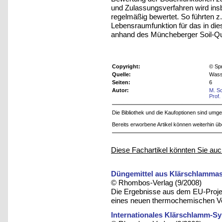
und Zulassungsverfahren wird ins
regelmäßig bewertet. So führten z
Lebensraumfunktion für das in die
anhand des Müncheberger Soil-Qua
Copyright:
© Sp
Quelle:
Wasse
Seiten:
6
Autor:
M. S
Prof.
Die Bibliothek und die Kaufoptionen sind um
Bereits erworbene Artikel können weiterhin ü
Diese Fachartikel könnten Sie auc
Düngemittel aus Klärschlamma
© Rhombos-Verlag (9/2008)
Die Ergebnisse aus dem EU-Proj
eines neuen thermochemischen Ve
Internationales Klärschlamm-