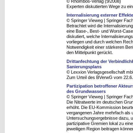
© Rhombos-Verlag (9/2008)
Experten diskutierten Wege zu ei
Internalisierung externer Effek
© Springer Vieweg | Springer F
Betrachtet wird die Internalisieru
eine Base-, Best- und Worst-Cas
diskutiert, welche Internalisierun
vorliegen und durch welchen Recht
Notwendigkeit einer stärkeren Ber
den Mittelpunkt gerückt.
Drittanfechtung der Verbindlich
Sanierungsplans
© Lexxion Verlagsgesellschaft mb
Zum Urteil des BVerwG vom 22.6.
Partizipation betroffener Akteu
des Grundwassers
© Springer Vieweg | Springer F
Die Nitratwerte im deutschen Grun
erhöht. Die EU-Kommission beurte
vergangenen Jahre mehrfach als u
Untersuchungsergebnisse dazu, u
partizipative Gremien lokal zu eine
jeweiligen Region beitragen könne