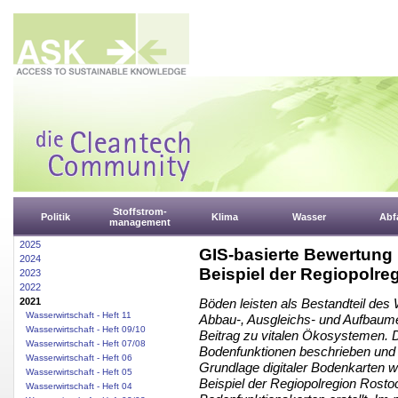
Stoffstrom-
Politik
Klima
Wasser
Abfa
management
2025
GIS-basierte Bewertung
2024
Beispiel der Regiopolre
2023
2022
2021
Böden leisten als Bestandteil des
Wasserwirtschaft - Heft 11
Abbau-, Ausgleichs- und Aufbaumed
Wasserwirtschaft - Heft 09/10
Beitrag zu vitalen Ökosystemen. 
Wasserwirtschaft - Heft 07/08
Bodenfunktionen beschrieben und q
Wasserwirtschaft - Heft 06
Grundlage digitaler Bodenkarten
Wasserwirtschaft - Heft 05
Beispiel der Regiopolregion Rost
Wasserwirtschaft - Heft 04