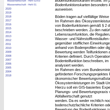
Bodenfunktionskarten erstellt. I
Wasserwirtschaft - Heft 02/03
Bodenfunktionskarten besonders l
Wasserwirtschaft - Heft 01
2020
ausweisen.
2019
Böden tragen auf vielfältige Weis
2018
Im Rahmen des Ökosystemleistun
2017
2016
von Bodenfunktionen gemäß § 2
2015
beschrieben werden. Zu den natür
2014
Lebensraumfunktion, die Regulier
2013
Wasser- und Nährstoffkreisläufen 
2012
gegenüber stofflichen Einwirkung
2011
anhand von Bodenprofilen oder digi
2010
Bewertung werden Teilfunktionen a
2009
Kriterien definiert. Durch Operati
2008
2007
Bodenteilfunktion beschreiben, 
2006
analysiert werden.
2005
Im Rahmen des vom Bundesminist
2004
geförderten Forschungsprojektes
2018
ökonomischer Bewertungsmaßstab f
Ökosystemleistungen im Stadt-Um
Hierzu soll ein GIS-basiertes Ex
Planungs- und Bewertungspraxis v
Abfallwirtschaft genutzt
werden. Da es weder rechtlich noc
bodenschutzfachliche Kriterien od
Bewertung der Bodenfunktionen z