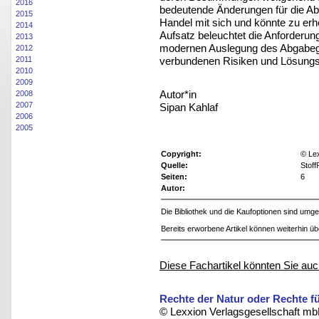
2016
bedeutende Änderungen für die Ab
2015
Handel mit sich und könnte zu er
2014
Aufsatz beleuchtet die Anforderun
2013
modernen Auslegung des Abgabege
2012
verbundenen Risiken und Lösung
2011
2010
2009
Autor*in
2008
2007
Sipan Kahlaf
2006
2005
Copyright:
© Le
Quelle:
Stof
Seiten:
6
Autor:
Die Bibliothek und die Kaufoptionen sind um
Bereits erworbene Artikel können weiterhin ü
Diese Fachartikel könnten Sie auc
Rechte der Natur oder Rechte fü
© Lexxion Verlagsgesellschaft mb