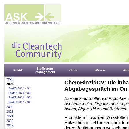
Stoffstrom-
Politik
Klima
Wasser
Abfa
management
2025
ChemBiozidDV: Die inha
2024
Abgabegespräch im Onl
StoffR 2024 - 04
StoffR 2024 - 03
StoffR 2024 - 02
Biozide sind Stoffe und Produkte
StoffR 2024 - 01
unerwünschten Organismen einges
2023
hatten, Algen, Pilze und Bakterien.
2022
2021
Produkte mit bioziden Wirkstoff
2020
Holzschutzmittel blicken zurück a
2019
deren Bestimmungen weitgehend ab 