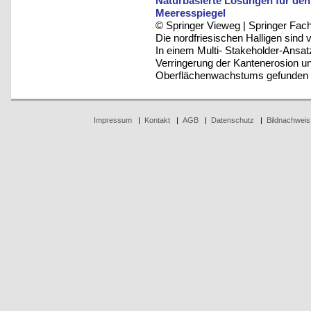
Naturbasierte Lösungen für den
Meeresspiegel
© Springer Vieweg | Springer F
Die nordfriesischen Halligen sind
In einem Multi- Stakeholder-Ansatz
Verringerung der Kantenerosion u
Oberflächenwachstums gefunden
Impressum
|
Kontakt
|
AGB
|
Datenschutz
|
Bildnachweis