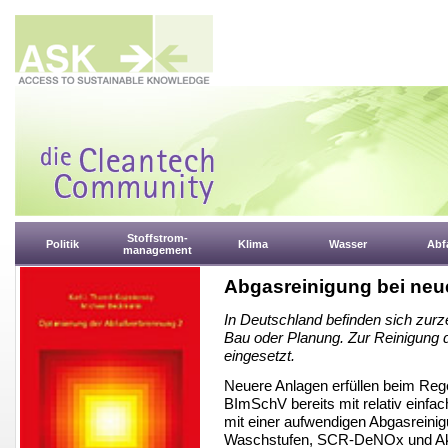
Stoffstrom-
Politik
Klima
Wasser
Abfa
management
Abgasreinigung bei ne
In Deutschland befinden sich zurze
Bau oder Planung. Zur Reinigung 
eingesetzt.
Neuere Anlagen erfüllen beim Rege
BImSchV bereits mit relativ einfac
mit einer aufwendigen Abgasreinig
Waschstufen, SCR-DeNOx und Akt