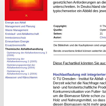
gesetzlichen Anforderungen an die 
unterschreiten. In Deutschland ste
typischerweise ein Abbild des jew
Energie aus Abfall
Copyright:
© Th
Management und Planung
Quelle:
Optim
Waste Management
Seiten:
21
Kreislauf- und Abfallwirtschaft
Autor:
Chri
Immissionsschutz
Erneuerbare Energie
Ersatzbrennstoffe
Die Bibliothek und die Kaufoptionen sind um
Thermische Abfallbehandlung
Bereits erworbene Artikel können weiterhin ü
Optimierung der Abfallverbrennung 3
(2006)
Optimierung der
Abfallverbrennung 2 (2005)
Diese Fachartikel könnten Sie auc
Optimierungspotential der
Abfallverbrennung (2004)
Optimierung der
Hochlastfaulung mit integrierte
Abfallverbrennung 1 (2004)
Abwasser und Klärschlamm
© TU Dresden - Institut für Abfall-
Derzeit wächst die Nachfrage nach
land- und forstwirtschaftliche Pro
Konkurrenzsituation von Futter- bz
um die Biomasse führte schon zu e
Holz und Nahrungsmittel, so dass 
diesen Biomassen nicht mehr gege