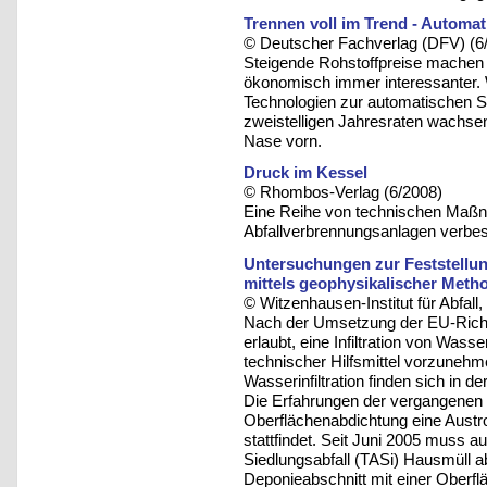
Trennen voll im Trend - Automat
© Deutscher Fachverlag (DFV) (6
Steigende Rohstoffpreise machen
ökonomisch immer interessanter. 
Technologien zur automatischen Sor
zweistelligen Jahresraten wachse
Nase vorn.
Druck im Kessel
© Rhombos-Verlag (6/2008)
Eine Reihe von technischen Maßn
Abfallverbrennungsanlagen verbe
Untersuchungen zur Feststellu
mittels geophysikalischer Meth
© Witzenhausen-Institut für Abfa
Nach der Umsetzung der EU-Richtl
erlaubt, eine Infiltration von Was
technischer Hilfsmittel vorzunehm
Wasserinfiltration finden sich in 
Die Erfahrungen der vergangenen 
Oberflächenabdichtung eine Austr
stattfindet. Seit Juni 2005 muss a
Siedlungsabfall (TASi) Hausmüll a
Deponieabschnitt mit einer Oberf