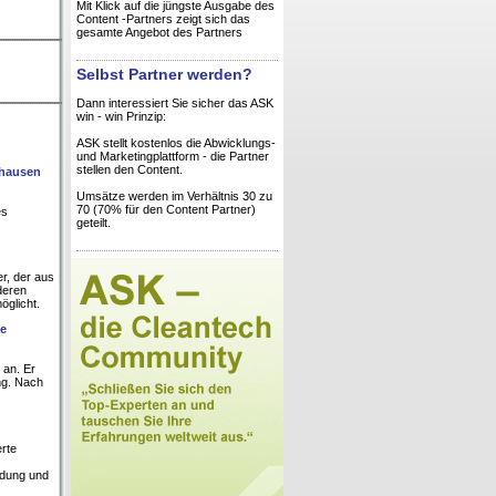
Mit Klick auf die jüngste Ausgabe des
Content -Partners zeigt sich das
gesamte Angebot des Partners
Selbst Partner werden?
Dann interessiert Sie sicher das ASK
win - win Prinzip:
ASK stellt kostenlos die Abwicklungs-
und Marketingplattform - die Partner
stellen den Content.
dhausen
Umsätze werden im Verhältnis 30 zu
70 (70% für den Content Partner)
es
geteilt.
r, der aus
deren
öglicht.
ie
 an. Er
ung. Nach
erte
ndung und