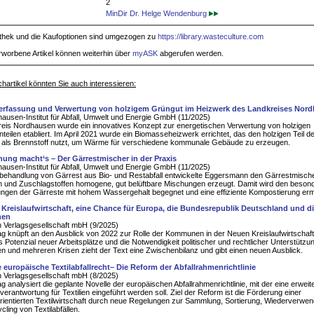
2
MinDir Dr. Helge Wendenburg
iothek und die Kaufoptionen sind umgezogen zu
https://library.wasteculture.com
rworbene Artikel können weiterhin über
myASK
abgerufen werden.
hartikel könnten Sie auch interessieren:
rfassung und Verwertung von holzigem Grüngut im Heizwerk des Landkreises Nor
ausen-Institut für Abfall, Umwelt und Energie GmbH (11/2025)
eis Nordhausen wurde ein innovatives Konzept zur energetischen Verwertung von holzigen
teilen etabliert. Im April 2021 wurde ein Biomasseheizwerk errichtet, das den holzigen Teil d
 als Brennstoff nutzt, um Wärme für verschiedene kommunale Gebäude zu erzeugen.
hung macht‘s – Der Gärrestmischer in der Praxis
ausen-Institut für Abfall, Umwelt und Energie GmbH (11/2025)
ehandlung von Gärrest aus Bio- und Restabfall entwickelte Eggersmann den Gärrestmische
 und Zuschlagstoffen homogene, gut belüftbare Mischungen erzeugt. Damit wird den beson
ngen der Gärreste mit hohem Wassergehalt begegnet und eine effiziente Kompostierung erm
 Kreislaufwirtschaft, eine Chance für Europa, die Bundesrepublik Deutschland und d
en
 Verlagsgesellschaft mbH (9/2025)
ag knüpft an den Ausblick von 2022 zur Rolle der Kommunen in der Neuen Kreislaufwirtschaft
s Potenzial neuer Arbeitsplätze und die Notwendigkeit politischer und rechtlicher Unterstütz
en und mehreren Krisen zieht der Text eine Zwischenbilanz und gibt einen neuen Ausblick.
 europäische Textilabfallrecht– Die Reform der Abfallrahmenrichtlinie
 Verlagsgesellschaft mbH (8/2025)
ag analysiert die geplante Novelle der europäischen Abfallrahmenrichtlinie, mit der eine erweit
rverantwortung für Textilien eingeführt werden soll. Ziel der Reform ist die Förderung einer
orientierten Textilwirtschaft durch neue Regelungen zur Sammlung, Sortierung, Wiederverwe
ling von Textilabfällen.