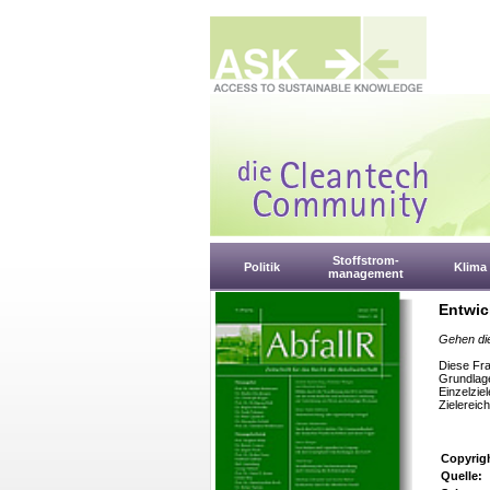
Stoffstrom-
Politik
Klima
management
Entwick
Gehen die
Diese Fra
Grundlage
Einzelzie
Zielereic
Copyrig
Quelle: