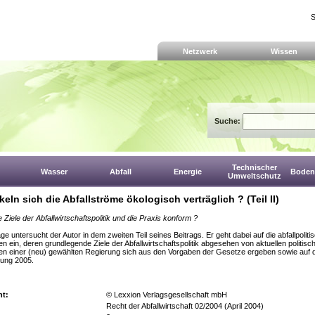
S
Netzwerk
Wissen
Suche:
Technischer
Wasser
Abfall
Energie
Boden,
Umweltschutz
eln sich die Abfallströme ökologisch verträglich ? (Teil II)
 Ziele der Abfallwirtschaftspolitik und die Praxis konform ?
ge untersucht der Autor in dem zweiten Teil seines Beitrags. Er geht dabei auf die abfallpoliti
n ein, deren grundlegende Ziele der Abfallwirtschaftspolitik abgesehen von aktuellen politisc
len einer (neu) gewählten Regierung sich aus den Vorgaben der Gesetze ergeben sowie auf d
hung 2005.
ht:
© Lexxion Verlagsgesellschaft mbH
Recht der Abfallwirtschaft 02/2004 (April 2004)