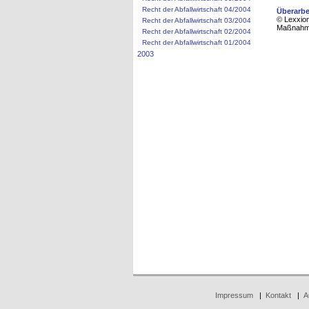
Recht der Abfallwirtschaft 04/2004
Überarbe
© Lexxion
Recht der Abfallwirtschaft 03/2004
Maßnahmen
Recht der Abfallwirtschaft 02/2004
Recht der Abfallwirtschaft 01/2004
2003
Impressum
|
Kontakt
|
A