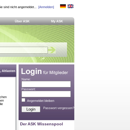
ie sind nicht angemeldet...
[Anmelden]
Über ASK
My ASK
 Altlasten
Name:
Passwort:
schen
hen
Angemeldet bleiben
ie
Passwort vergessen?
Der ASK Wissenspool