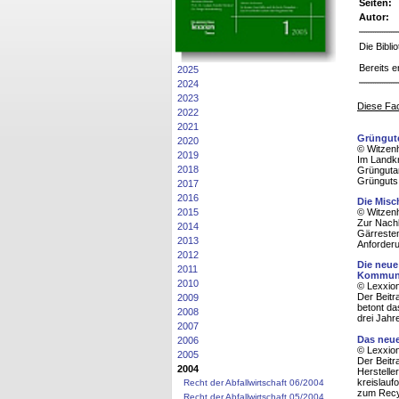
Seiten:
Autor:
Die Bibl
Bereits e
2025
2024
2023
Diese Fac
2022
2021
Grüngute
2020
© Witzenh
2019
Im Landkr
2018
Grüngutan
Grünguts
2017
2016
Die Misc
2015
© Witzenh
Zur Nachb
2014
Gärresten
2013
Anforderu
2012
Die neue
2011
Kommun
2010
© Lexxion
Der Beitr
2009
betont da
2008
drei Jahr
2007
Das neue
2006
© Lexxion
2005
Der Beitr
2004
Herstelle
kreislauf
Recht der Abfallwirtschaft 06/2004
zum Recyc
Recht der Abfallwirtschaft 05/2004