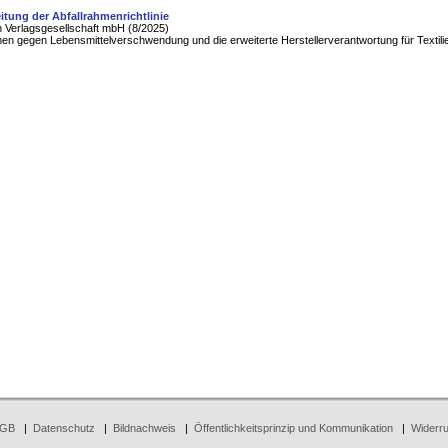
itung der Abfallrahmenrichtlinie
 Verlagsgesellschaft mbH (8/2025)
 gegen Lebensmittelverschwendung und die erweiterte Herstellerverantwortung für Textili
GB
|
Datenschutz
|
Bildnachweis
|
Öffentlichkeitsprinzip und Kommunikation
|
Widerru