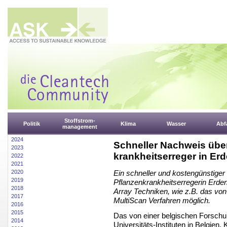
Stoffstrom-
Politik
Klima
Wasser
Abfa
management
2024
Schneller Nachweis über
2023
krankheitserreger in Er
2022
2021
2020
Ein schneller und kostengünstiger
2019
Pflanzenkrankheitserregerin Erden
2018
Array Techniken, wie z.B. das v
2017
MultiScan Verfahren möglich.
2016
2015
Das von einer belgischen Forschu
2014
Universitäts-Instituten in Belgien