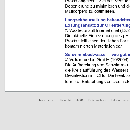
Praxis angelehnt. Ziel des Versuc
Deponierung zu minimieren und d
Müllkörpers zu optimieren.
Langzeitbeurteilung behandelter,
Lösungsansatz zur Orientierung 
© Wasteconsult International (12/
Die aktuelle Einbeziehung des pH-
Praxis stellt einen deutlichen Fort
kontaminierten Materialien dar.
Schwimmbadwasser – wie gut m
© Vulkan-Verlag GmbH (10/2004)
Die Aufbereitung von Schwimm- 
die Kreislaufführung des Wassers, 
Desinfektion mit Chlor.Die Reakti
führt zur Entstehung von Desinf
Impressum
|
Kontakt
|
AGB
|
Datenschutz
|
Bildnachweis