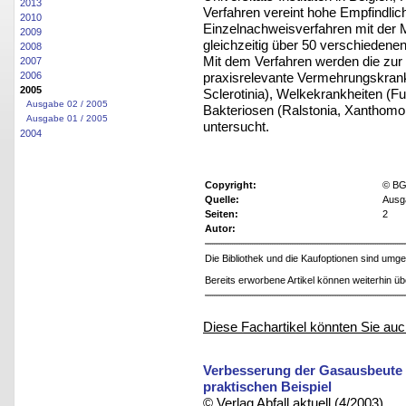
2013
Verfahren vereint hohe Empfindlic
2010
Einzelnachweisverfahren mit der 
2009
gleichzeitig über 50 verschiedene
2008
Mit dem Verfahren werden die zur
2007
praxisrelevante Vermehrungskrank
2006
2005
Sclerotinia), Welkekrankheiten (Fu
Ausgabe 02 / 2005
Bakteriosen (Ralstonia, Xanthomo
Ausgabe 01 / 2005
untersucht.
2004
Copyright:
© BG
Quelle:
Ausga
Seiten:
2
Autor:
Die Bibliothek und die Kaufoptionen sind um
Bereits erworbene Artikel können weiterhin ü
Diese Fachartikel könnten Sie auc
Verbesserung der Gasausbeute d
praktischen Beispiel
© Verlag Abfall aktuell (4/2003)