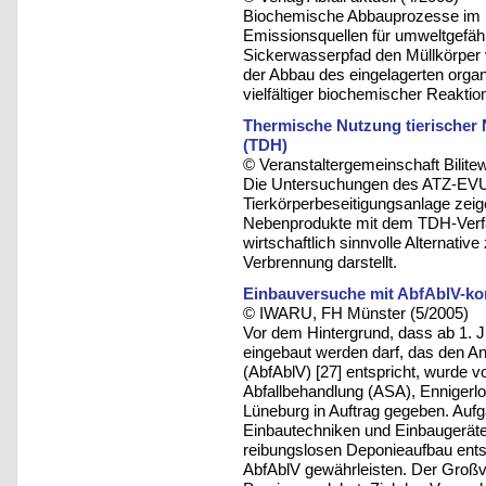
Biochemische Abbauprozesse im D
Emissionsquellen für umweltgefäh
Sickerwasserpfad den Müllkörper 
der Abbau des eingelagerten organ
vielfältiger biochemischer Reakt
Thermische Nutzung tierische
(TDH)
© Veranstaltergemeinschaft Bilite
Die Untersuchungen des ATZ-EVUS
Tierkörperbeseitigungsanlage zeig
Nebenprodukte mit dem TDH-Verfa
wirtschaftlich sinnvolle Alternati
Verbrennung darstellt.
Einbauversuche mit AbfAblV-k
© IWARU, FH Münster (5/2005)
Vor dem Hintergrund, dass ab 1. 
eingebaut werden darf, das den A
(AbfAblV) [27] entspricht, wurde v
Abfallbehandlung (ASA), Ennigerlo
Lüneburg in Auftrag gegeben. Auf
Einbautechniken und Einbaugeräte
reibungslosen Deponieaufbau ent
AbfAblV gewährleisten. Der Großv