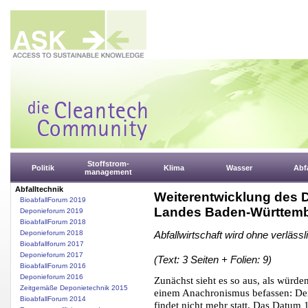
Stoffstrom-
Politik
Klima
Wasser
Abfa
management
Abfalltechnik
Weiterentwicklung des D
BioabfallForum 2019
Landes Baden-Württem
Deponieforum 2019
BioabfallForum 2018
Deponieforum 2018
Abfallwirtschaft wird ohne verlässl
Bioabfallforum 2017
Deponieforum 2017
(Text: 3 Seiten + Folien: 9)
BioabfallForum 2016
Deponieforum 2016
Zunächst sieht es so aus, als würden
Zeitgemäße Deponietechnik 2015
einem Anachronismus befassen: De
BioabfallForum 2014
findet nicht mehr statt. Das Datum 