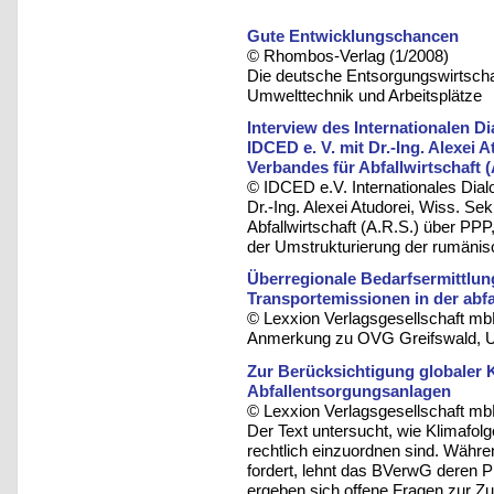
Gute Entwicklungschancen
© Rhombos-Verlag (1/2008)
Die deutsche Entsorgungswirtschaft
Umwelttechnik und Arbeitsplätze
Interview des Internationalen 
IDCED e. V. mit Dr.-Ing. Alexei
Verbandes für Abfallwirtschaft 
© IDCED e.V. Internationales Dia
Dr.-Ing. Alexei Atudorei, Wiss. S
Abfallwirtschaft (A.R.S.) über PP
der Umstrukturierung der rumänisc
Überregionale Bedarfsermittlu
Transportemissionen in der abfa
© Lexxion Verlagsgesellschaft mb
Anmerkung zu OVG Greifswald, Ur
Zur Berücksichtigung globaler 
Abfallentsorgungsanlagen
© Lexxion Verlagsgesellschaft mb
Der Text untersucht, wie Klimafol
rechtlich einzuordnen sind. Wäh
fordert, lehnt das BVerwG deren 
ergeben sich offene Fragen zur Z