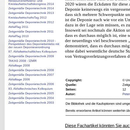
Ressourceneffizienz- und
2020 wären die Eckdaten für diese 
Kreislaufwirtschaftskongress 2014
Deponie keineswegs ein vergessenes F
Zeitgemäße Deponietechnik 2014
Zeitgemäße Deponietechnik 2013
dass sich mehrere Schwerpunkte uns
KreislaufwirtschaftsTag 2012
ist die Deponie nach wie vor ein U
Zeitgemäße Deponietechnik 2012
dazu in der Lage sein müssen, es zu
AbfallTag 2011
Insoweit sei nochmals die Aktion u
Zeitgemäße Deponietechnik 2011
dass es durchaus möglich ist, eine
AbfallTag 2010
der neuerdings viel beschworenen „b
Zeitgemäße Deponietechnik 2010 -
Perspektiven des Deponiebetriebs mit
demonstriert, dass es durchaus mö
der neuen Deponieverordnung
ohne dabei wesentliche deutsche S
87. Abfallwirtschaftliches Kolloquium
von Vertragsverletzungsverfahren 
Zeitgemäße Deponietechnik 2009
TAKAG 2008 - İZMİR
Abfalltage 2008
Zeitgemäße Deponietechnik 2008
Zeitgemäße Deponietechnik 2007
Abfalltage 2006
Copyright:
© Uni
Zeitgemäße Deponietechnik 2006
Quelle:
Zeit
83. Abfalltechnisches Kolloquium
Seiten:
12
Zeitgemäße Deponietechnik 2005
Autor:
Pete
Zeitgemäße Deponietechnik 2004
Zeitgemäße Deponietechnik 2003
Die Bibliothek und die Kaufoptionen sind um
Bereits erworbene Artikel können weiterhin ü
Diese Fachartikel könnten Sie auc