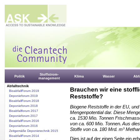
Stoffstrom-
Politik
Klima
Wasser
Abfa
management
Abfalltechnik
Brauchen wir eine stoff
BioabfallForum 2019
Reststoffe?
Deponieforum 2019
BioabfallForum 2018
Deponieforum 2018
Biogene Reststoffe in der EU, und 
Bioabfallforum 2017
Mengenpotential dar. Diese Menge
Deponieforum 2017
ca. 1530 Mio. Tonnen Frischmass
BioabfallForum 2016
von ca. 600 Mio. Tonnen. Aus diese
Deponieforum 2016
Stoffe von ca. 180 Mrd. m³ Meth
Zeitgemäße Deponietechnik 2015
BioabfallForum 2014
Dies ist auf der einen Seite ein e