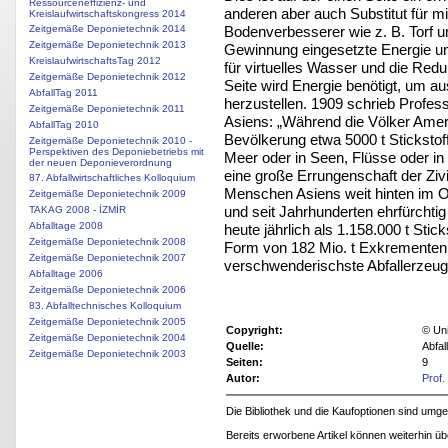
Ressourceneffizienz- und
anderen aber auch Substitut für m
Kreislaufwirtschaftskongress 2014
Bodenverbesserer wie z. B. Torf un
Zeitgemäße Deponietechnik 2014
Zeitgemäße Deponietechnik 2013
Gewinnung eingesetzte Energie und
KreislaufwirtschaftsTag 2012
für virtuelles Wasser und die Redu
Zeitgemäße Deponietechnik 2012
Seite wird Energie benötigt, um a
AbfallTag 2011
herzustellen. 1909 schrieb Profess
Zeitgemäße Deponietechnik 2011
Asiens: „Während die Völker Amer
AbfallTag 2010
Bevölkerung etwa 5000 t Stickstoff
Zeitgemäße Deponietechnik 2010 -
Perspektiven des Deponiebetriebs mit
Meer oder in Seen, Flüsse oder i
der neuen Deponieverordnung
eine große Errungenschaft der Ziv
87. Abfallwirtschaftliches Kolloquium
Menschen Asiens weit hinten im
Zeitgemäße Deponietechnik 2009
und seit Jahrhunderten ehrfürchti
TAKAG 2008 - İZMİR
Abfalltage 2008
heute jährlich als 1.158.000 t Stic
Zeitgemäße Deponietechnik 2008
Form von 182 Mio. t Exkrementen
Zeitgemäße Deponietechnik 2007
verschwenderischste Abfallerzeuge
Abfalltage 2006
Zeitgemäße Deponietechnik 2006
83. Abfalltechnisches Kolloquium
Zeitgemäße Deponietechnik 2005
Copyright:
© Uni
Zeitgemäße Deponietechnik 2004
Quelle:
Abfal
Zeitgemäße Deponietechnik 2003
Seiten:
9
Autor:
Prof.
Die Bibliothek und die Kaufoptionen sind um
Bereits erworbene Artikel können weiterhin ü