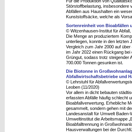
Für die Produktion von Qualitätsk
Störstoffbelastung, insbesondere 
Abfällen aus Haushalten ein wesen
Kunststoffsäcke, welche als Vors
Sortenreinheit von Bioabfälle
© Witzenhausen-Institut für Abfa
Die Menge an produziertem Kompo
unterliegen, konnte in den letzte
Vergleich zum Jahr 2000 auf über
im Jahr 2022 einen Rückgang bei 
Grüngut, sodass trotz steigender 
700.000 Tonnen gesunken ist.
Die Biotonne in Großwohnanlag
Abfallwirtschaftsbetriebe und 
© Lehrstuhl für Abfallverwertungst
Leoben (11/2020)
Vor allem in dicht bebauten städtis
erfassten Abfälle häufig schlecht 
Bioabfallverwertung. Erhebliche M
gesammelt, sondern gehen mit dem
Landesanstalt für Umwelt Baden-
Umweltinstitut die Arbeitsmappe „
Bioabfalltrennung in Großwohnanlag
Hausverwaltungen bei der Durchfü