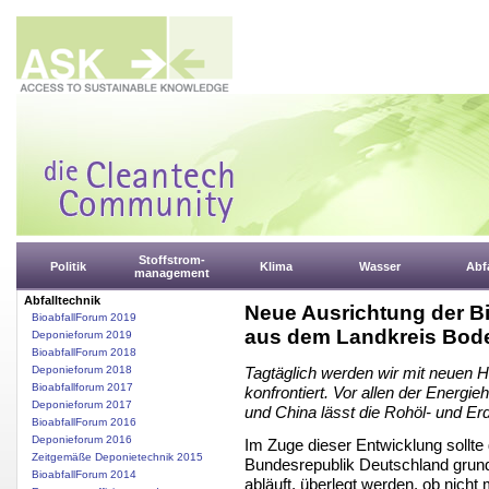
Stoffstrom-
Politik
Klima
Wasser
Abfa
management
Abfalltechnik
Neue Ausrichtung der Bi
BioabfallForum 2019
aus dem Landkreis Bod
Deponieforum 2019
BioabfallForum 2018
Deponieforum 2018
Tagtäglich werden wir mit neuen H
Bioabfallforum 2017
konfrontiert. Vor allen der Energi
Deponieforum 2017
und China lässt die Rohöl- und Er
BioabfallForum 2016
Deponieforum 2016
Im Zuge dieser Entwicklung sollte
Zeitgemäße Deponietechnik 2015
Bundesrepublik Deutschland grunds
BioabfallForum 2014
abläuft, überlegt werden, ob nich