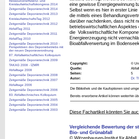
Ressourceneffizienz- und
eine gewisse Energiegewinnung b
Kreislaufwirtschaftskongress 2014
Selbst wenn es hier in erster Lini
Zeitgemäße Deponietechnik 2014
Zeitgemäße Deponietechnik 2013
die mittels eines Behandlungsvertr
KreislaufwirtschaftsTag 2012
darüber nachdenken, dass nicht n
Zeitgemäße Deponietechnik 2012
betriebswirtschaftlichen Aspektes 
AbfallTag 2011
die Volkswirtschaftliche Komponen
Zeitgemäße Deponietechnik 2011
Energieerzeugung nicht vernachlä
AbfallTag 2010
Bioabfallverwertung im Bodenseek
Zeitgemäße Deponietechnik 2010 -
Perspektiven des Deponiebetriebs mit
der neuen Deponieverordnung
87. Abfallwirtschaftliches Kolloquium
Zeitgemäße Deponietechnik 2009
Copyright:
© Uni
TAKAG 2008 - İZMİR
Quelle:
Abfal
Abfalltage 2008
Seiten:
5
Zeitgemäße Deponietechnik 2008
Autor:
Dr. 
Zeitgemäße Deponietechnik 2007
Abfalltage 2006
Die Bibliothek und die Kaufoptionen sind um
Zeitgemäße Deponietechnik 2006
83. Abfalltechnisches Kolloquium
Bereits erworbene Artikel können weiterhin ü
Zeitgemäße Deponietechnik 2005
Zeitgemäße Deponietechnik 2004
Zeitgemäße Deponietechnik 2003
Diese Fachartikel könnten Sie auc
Vergleichende Bewertung der st
Bio- und Grünabfall
© Witzenhausen-Institut für Abfa