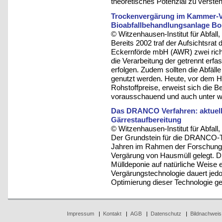
theoretisches Potenzial zu verste
Trockenvergärung im Kammer-Ve
Bioabfallbehandlungsanlage Bo
© Witzenhausen-Institut für Abfa
Bereits 2002 traf der Aufsichtsrat
Eckernförde mbH (AWR) zwei rich
die Verarbeitung der getrennt erfa
erfolgen. Zudem sollten die Abfäl
genutzt werden. Heute, vor dem Hi
Rohstoffpreise, erweist sich die 
vorausschauend und auch unter wir
Das DRANCO Verfahren: aktuell
Gärrestaufbereitung
© Witzenhausen-Institut für Abfa
Der Grundstein für die DRANCO-
Jahren im Rahmen der Forschungen
Vergärung von Hausmüll gelegt. Di
Mülldeponie auf natürliche Weise er
Vergärungstechnologie dauert jed
Optimierung dieser Technologie g
Impressum
|
Kontakt
|
AGB
|
Datenschutz
|
Bildnachweis