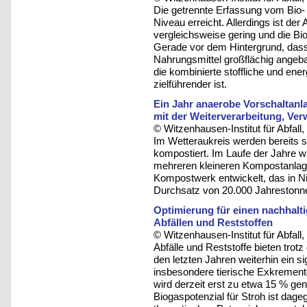
Die getrennte Erfassung vom Bio- 
Niveau erreicht. Allerdings ist de
vergleichsweise gering und die Bi
Gerade vor dem Hintergrund, dass
Nahrungsmittel großflächig angeba
die kombinierte stoffliche und en
zielführender ist.
Ein Jahr anaerobe Vorschaltan
mit der Weiterverarbeitung, Ver
© Witzenhausen-Institut für Abfa
Im Wetteraukreis werden bereits s
kompostiert. Im Laufe der Jahre 
mehreren kleineren Kompostanlage
Kompostwerk entwickelt, das in Ni
Durchsatz von 20.000 Jahrestonne
Optimierung für einen nachhal
Abfällen und Reststoffen
© Witzenhausen-Institut für Abfa
Abfälle und Reststoffe bieten tro
den letzten Jahren weiterhin ein si
insbesondere tierische Exkrement
wird derzeit erst zu etwa 15 % ge
Biogaspotenzial für Stroh ist dag