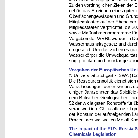
Zu den vordringlichen Zielen der
gehört das Erreichen eines guten
Oberflächengewässern und Grundwa
Mitgliedstaaten auf der Ebene der
Mitgliedstaaten verpflichtet, bis 
sowie Maßnahmenprogramme für je
Vorgaben der WRRL wurden in Deut
Wasserhaushaltsgesetz und durc
umgesetzt. Um das Ziel eines gu
Wasserkörper die Umweltqualitäts
sog. prioritäre und prioritär gefähr
Vorgaben der Europäischen Uni
© Universität Stuttgart - ISWA (10
Die Ressourcenpolitik eignet sich 
Verschiebungen, denen wir uns s
einigen Jahrzehnten das Spielfeld 
dem Britischen Geologischen Dien
52 der wichtigsten Rohstoffe für ü
verantwortlich. China alleine ist 
der Konsum der aufsteigenden Län
Prozent des weltweiten Metall-Ko
The Impact of the EU’s Russia 
Chemicals Legislation