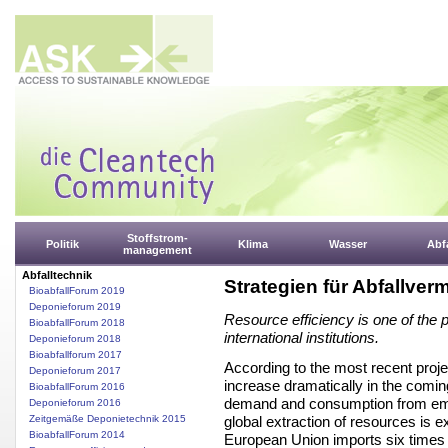
Stoffstrom-
Politik
Klima
Wasser
Abfa
management
Abfalltechnik
Strategien für Abfallv
BioabfallForum 2019
Deponieforum 2019
Resource efficiency is one of the p
BioabfallForum 2018
international institutions.
Deponieforum 2018
Bioabfallforum 2017
According to the most recent proje
Deponieforum 2017
increase dramatically in the comin
BioabfallForum 2016
demand and consumption from emer
Deponieforum 2016
global extraction of resources is e
Zeitgemäße Deponietechnik 2015
BioabfallForum 2014
European Union imports six times 