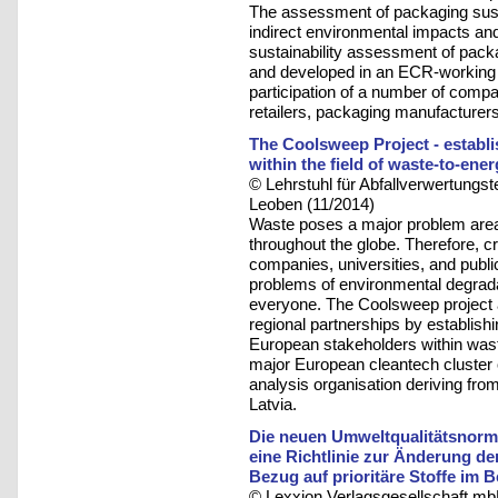
The assessment of packaging sustai
indirect environmental impacts and 
sustainability assessment of pa
and developed in an ECR-working 
participation of a number of comp
retailers, packaging manufacture
The Coolsweep Project - estab
within the field of waste-to-ene
© Lehrstuhl für Abfallverwertungst
Leoben (11/2014)
Waste poses a major problem area a
throughout the globe. Therefore, c
companies, universities, and publi
problems of environmental degradat
everyone. The Coolsweep project 
regional partnerships by establish
European stakeholders within waste
major European cleantech cluster o
analysis organisation deriving fro
Latvia.
Die neuen Umweltqualitätsnorm
eine Richtlinie zur Änderung de
Bezug auf prioritäre Stoffe im B
© Lexxion Verlagsgesellschaft mb