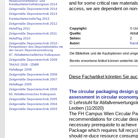
Ressourceneffizienz- und
and for some critical raw material
Kreislaufwirtschaftskongress 2014
access, we are dependent on non
Zeitgemäße Deponietechnik 2014
Zeitgemäße Deponietechnik 2013
KreislaufwirtschaftsTag 2012
Zeitgemäße Deponietechnik 2012
Copyright:
© Uni
AbfallTag 2011
Quelle:
Abfal
Zeitgemäße Deponietechnik 2011
Seiten:
2
AbfallTag 2010
Autor:
Karo
Zeitgemäße Deponietechnik 2010 -
Perspektiven des Deponiebetriebs mit
der neuen Deponieverordnung
Die Bibliothek und die Kaufoptionen sind um
87. Abfallwirtschaftliches Kolloquium
Zeitgemäße Deponietechnik 2009
Bereits erworbene Artikel können weiterhin ü
TAKAG 2008 - İZMİR
Abfalltage 2008
Zeitgemäße Deponietechnik 2008
Diese Fachartikel könnten Sie auc
Zeitgemäße Deponietechnik 2007
Abfalltage 2006
Zeitgemäße Deponietechnik 2006
The circular packaging design gu
83. Abfalltechnisches Kolloquium
assessment in circular econom
Zeitgemäße Deponietechnik 2005
© Lehrstuhl für Abfallverwertungst
Zeitgemäße Deponietechnik 2004
Leoben (11/2020)
Zeitgemäße Deponietechnik 2003
The FH Campus Wien Circular Pac
recommendations for circular desig
necessary prerequisite to achieve
Package which requires full recycl
should re-duce resource consumpt