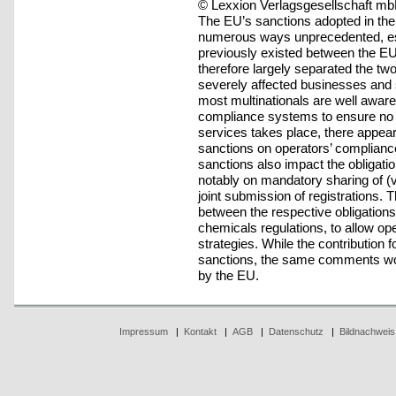
© Lexxion Verlagsgesellschaft mb
The EU’s sanctions adopted in the
numerous ways unprecedented, esp
previously existed between the E
therefore largely separated the tw
severely affected businesses and 
most multinationals are well awar
compliance systems to ensure no p
services takes place, there appear
sanctions on operators’ complianc
sanctions also impact the obligati
notably on mandatory sharing of (ve
joint submission of registrations. 
between the respective obligation
chemicals regulations, to allow op
strategies. While the contribution 
sanctions, the same comments wou
by the EU.
Impressum
|
Kontakt
|
AGB
|
Datenschutz
|
Bildnachweis