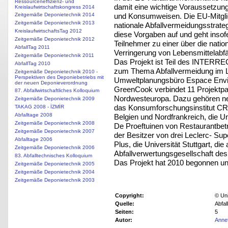
Ressourceneffizienz- und
damit eine wichtige Voraussetzung
Kreislaufwirtschaftskongress 2014
und Konsumweisen. Die EU-Mitglie
Zeitgemäße Deponietechnik 2014
Zeitgemäße Deponietechnik 2013
nationale Abfallvermeidungsstrate
KreislaufwirtschaftsTag 2012
diese Vorgaben auf und geht insofe
Zeitgemäße Deponietechnik 2012
Teilnehmer zu einer über die nati
AbfallTag 2011
Verringerung von Lebensmittelabfäl
Zeitgemäße Deponietechnik 2011
Das Projekt ist Teil des INTER
AbfallTag 2010
zum Thema Abfallvermeidung im Leb
Zeitgemäße Deponietechnik 2010 -
Perspektiven des Deponiebetriebs mit
Umweltplanungsbüro Espace Envir
der neuen Deponieverordnung
GreenCook verbindet 11 Projektpa
87. Abfallwirtschaftliches Kolloquium
Nordwesteuropa. Dazu gehören ne
Zeitgemäße Deponietechnik 2009
das Konsumforschungsinstitut CR
TAKAG 2008 - İZMİR
Abfalltage 2008
Belgien und Nordfrankreich, die Un
Zeitgemäße Deponietechnik 2008
De Proeftuinen von Restaurantbet
Zeitgemäße Deponietechnik 2007
der Besitzer von drei Leclerc- Sup
Abfalltage 2006
Plus, die Universität Stuttgart, die
Zeitgemäße Deponietechnik 2006
Abfallverwertungsgesellschaft de
83. Abfalltechnisches Kolloquium
Das Projekt hat 2010 begonnen un
Zeitgemäße Deponietechnik 2005
Zeitgemäße Deponietechnik 2004
Zeitgemäße Deponietechnik 2003
Copyright:
© Uni
Quelle:
Abfal
Seiten:
5
Autor:
Anne