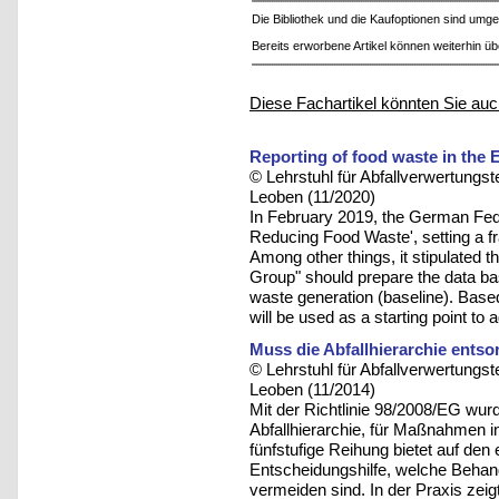
Die Bibliothek und die Kaufoptionen sind um
Bereits erworbene Artikel können weiterhin ü
Diese Fachartikel könnten Sie auc
Reporting of food waste in the 
© Lehrstuhl für Abfallverwertungst
Leoben (11/2020)
In February 2019, the German Fede
Reducing Food Waste', setting a fram
Among other things, it stipulated th
Group" should prepare the data ba
waste generation (baseline). Based
will be used as a starting point to
Muss die Abfallhierarchie ents
© Lehrstuhl für Abfallverwertungst
Leoben (11/2014)
Mit der Richtlinie 98/2008/EG wurd
Abfallhierarchie, für Maßnahmen in
fünfstufige Reihung bietet auf den
Entscheidungshilfe, welche Behand
vermeiden sind. In der Praxis zeigt