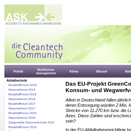
Stoffstrom-
Politik
Klima
Wasser
Abfa
management
Abfalltechnik
Das EU-Projekt GreenCo
BioabfallForum 2019
Konsum- und Wegwerfver
Deponieforum 2019
BioabfallForum 2018
Deponieforum 2018
Allein in Deutschland fallen jährli
Bioabfallforum 2017
deren Entsorgung würden 2 Mio. Mü
Deponieforum 2017
Strecke von 11.270 km bzw. die Lu
BioabfallForum 2016
Aires. Diese Zahlen sind erschreck
Deponieforum 2016
sein?
Zeitgemäße Deponietechnik 2015
BioabfallForum 2014
In der EU-Abfallrahmenrichtlinie ha