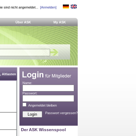
ie sind nicht angemeldet...
[Anmelden]
Über ASK
My ASK
 Altlasten
Name:
Passwort:
Angemeldet bleiben
Passwort vergessen?
Der ASK Wissenspool