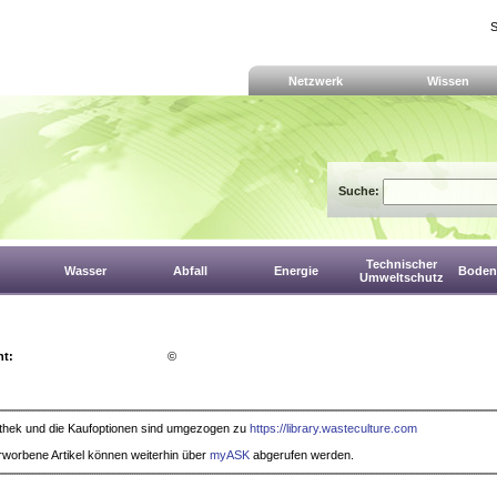
S
Netzwerk
Wissen
Suche:
Technischer
Wasser
Abfall
Energie
Boden,
Umweltschutz
ht:
©
iothek und die Kaufoptionen sind umgezogen zu
https://library.wasteculture.com
rworbene Artikel können weiterhin über
myASK
abgerufen werden.