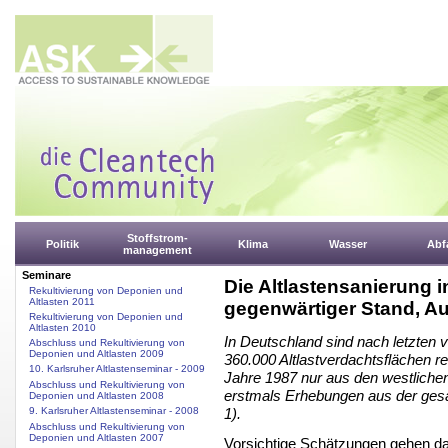
Stoffstrom-
Politik
Klima
Wasser
Abfa
management
Seminare
Die Altlastensanierung 
Rekultivierung von Deponien und
Altlasten 2011
gegenwärtiger Stand, Au
Rekultivierung von Deponien und
Altlasten 2010
In Deutschland sind nach letzten 
Abschluss und Rekultivierung von
Deponien und Altlasten 2009
360.000 Altlastverdachtsflächen r
10. Karlsruher Altlastenseminar - 2009
Jahre 1987 nur aus den westlich
Abschluss und Rekultivierung von
erstmals Erhebungen aus der gesa
Deponien und Altlasten 2008
9. Karlsruher Altlastenseminar - 2008
1).
Abschluss und Rekultivierung von
Deponien und Altlasten 2007
Vorsichtige Schätzungen gehen d