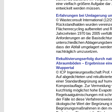
eine vielfach größere Aufgabe da
entwickelt werden müssen.
Erfahrungen bei Umlagerung u
© Wasteconsult International (12/
Rückstandhalden wurden verein
Flächenrecycling aufbereitet und
Jahrzehnten 1970 bis 2005 verfüll
Anforderungen an die Basisdichtu
unterschiedlichen Ablagerungsberei
dass der Abfall umgelagert werd
nachträglich umzusetzen.
Rekultivierungserfolg durch na
Abraumböden – Ergebnisse eine
Wuppertal
© ICP Ingenieurgesellschaft Prof
Auf abgedichteten und rekultiviert
einer Standardbegrünung auf humo
Kompostauflage. Zur Vermeidung 
kurzfristig möglichst hohe Evapotr
Regelsaatgutmischungen mit schn
der Fälle ist diese Verfahrensweis
ökologische Wert der Begrünung is
Begrünungsmaßnahmen in den meis