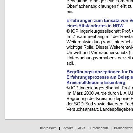
Bedeutung. Eine gezielte Förderun
Oberflächenabdichtungen fließt zur
ein.
Erfahrungen zum Einsatz von Vo
eines Altstandortes in NRW
© ICP Ingenieurgesellschaft Prof
Im Zusammenhang mit der Revitali
Weiterentwicklung von Untersuchu
wichtige Rolle. Dieser Weiterentw
Umwelt und Verbraucherschutz (L
Untersuchungsvorhabens derzeit er
soll.
Begrünungskonzeptionen für De
Erfahrungsprozesse am Beispie
Kreismülldeponie Eisenberg
© ICP Ingenieurgesellschaft Prof
Im März 2000 wurde durch L.A.U.
Begrünung der Kreismülldeponie E
der SGD-Süd sowie diversen Fach
Versuchsanstalt, Landespflegebehö
Impressum
|
Kontakt
|
AGB
|
Datenschutz
|
Bildnachweis