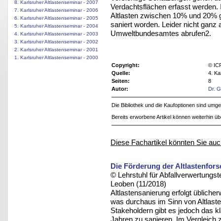
8. Karlsruher Altlastenseminar - 2007
Verdachtsflächen erfasst werden. 
7. Karlsruher Altlastenseminar - 2006
Altlasten zwischen 10% und 20% g
6. Karlsruher Altlastenseminar - 2005
saniert worden. Leider nicht ganz
5. Karlsruher Altlastenseminar - 2004
Umweltbundesamtes abrufen2.
4. Karlsruher Altlastenseminar - 2003
3. Karlsruher Altlastenseminar - 2002
2. Karlsruher Altlastenseminar - 2001
1. Karlsruher Altlastenseminar - 2000
Copyright:
© ICP
Quelle:
4. Ka
Seiten:
8
Autor:
Dr. 
Die Bibliothek und die Kaufoptionen sind um
Bereits erworbene Artikel können weiterhin ü
Diese Fachartikel könnten Sie auc
Die Förderung der Altlastenfo
© Lehrstuhl für Abfallverwertungst
Leoben (11/2018)
Altlastensanierung erfolgt übliche
was durchaus im Sinn von Altlasten
Stakeholdern gibt es jedoch das kl
Jahren zu sanieren. Im Vergleich zu