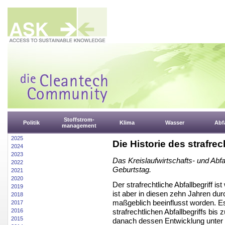
Stoffstrom-
Politik
Klima
Wasser
Abfa
management
2025
Die Historie des strafrec
2024
2023
Das Kreislaufwirtschafts- und Abfa
2022
Geburtstag.
2021
2020
Der strafrechtliche Abfallbegriff is
2019
ist aber in diesen zehn Jahren dur
2018
maßgeblich beeinflusst worden. Es
2017
strafrechtlichen Abfallbegriffs bis 
2016
2015
danach dessen Entwicklung unter d