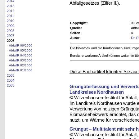
2014
Abfallgesetzes (Ziffer II.).
2013
2012
2011
2010
Copyright:
© Le
2009
Quelle:
Abfa
2008
Seiten:
4
2007
Autor:
Dr. 
2006
AbfallR 06/2006
Die Bibliothek und die Kaufoptionen sind um
AbfallR 05/2006
AbfallR 04/2006
Bereits erworbene Artikel können weiterhin ü
AbfallR 03/2006
AbfallR 02/2006
AbfallR 01/2006
Diese Fachartikel könnten Sie auc
2005
2004
2003
Grünguterfassung und Verwertu
Landkreises Nordhausen
© Witzenhausen-Institut für Abfa
Im Landkreis Nordhausen wurde ei
Verwertung von holzigen Grüngutant
Biomasseheizwerk errichtet, das d
nutzt, um Wärme für verschiede
Grüngut – Multitalent mit sehr
© Witzenhausen-Institut für Abfa