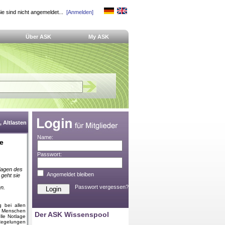
ie sind nicht angemeldet...
[Anmelden]
Über ASK
My ASK
 Altlasten
Name:
e
Passwort:
lagen des
Angemeldet bleiben
geht sie
Passwort vergessen?
n.
 bei allen
er Menschen
Der ASK Wissenspool
lle Notlage
Regelungen