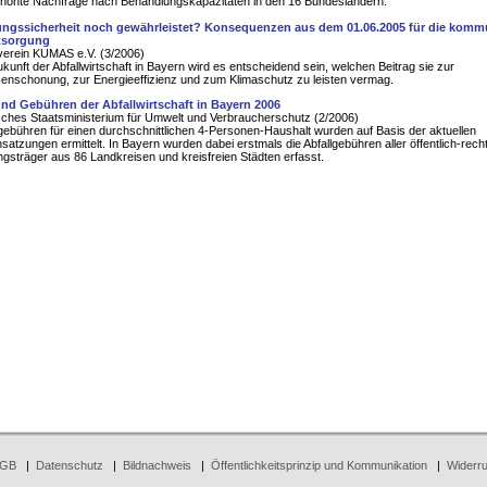
erhöhte Nachfrage nach Behandlungskapazitäten in den 16 Bundesländern.
ngssicherheit noch gewährleistet? Konsequenzen aus dem 01.06.2005 für die komm
tsorgung
verein KUMAS e.V. (3/2006)
ukunft der Abfallwirtschaft in Bayern wird es entscheidend sein, welchen Beitrag sie zur
nschonung, zur Energieeffizienz und zum Klimaschutz zu leisten vermag.
nd Gebühren der Abfallwirtschaft in Bayern 2006
ches Staatsministerium für Umwelt und Verbraucherschutz (2/2006)
lgebühren für einen durchschnittlichen 4-Personen-Haushalt wurden auf Basis der aktuellen
atzungen ermittelt. In Bayern wurden dabei erstmals die Abfallgebühren aller öffentlich-recht
gsträger aus 86 Landkreisen und kreisfreien Städten erfasst.
GB
|
Datenschutz
|
Bildnachweis
|
Öffentlichkeitsprinzip und Kommunikation
|
Widerru