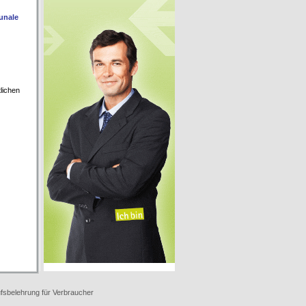
unale
lichen
fsbelehrung für Verbraucher