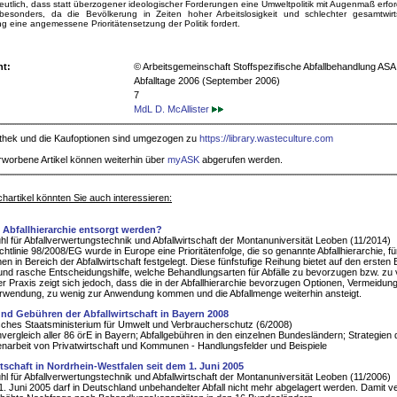
utlich, dass statt überzogener ideologischer Forderungen eine Umweltpolitik mit Augenmaß erforde
 besonders, da die Bevölkerung in Zeiten hoher Arbeitslosigkeit und schlechter gesamtwirts
g eine angemessene Prioritätensetzung der Politik fordert.
ht:
© Arbeitsgemeinschaft Stoffspezifische Abfallbehandlung ASA 
Abfalltage 2006 (September 2006)
7
MdL D. McAllister
iothek und die Kaufoptionen sind umgezogen zu
https://library.wasteculture.com
rworbene Artikel können weiterhin über
myASK
abgerufen werden.
hartikel könnten Sie auch interessieren:
 Abfallhierarchie entsorgt werden?
hl für Abfallverwertungstechnik und Abfallwirtschaft der Montanuniversität Leoben (11/2014)
chtlinie 98/2008/EG wurde in Europe eine Prioritätenfolge, die so genannte Abfallhierarchie, fü
 in Bereich der Abfallwirtschaft festgelegt. Diese fünfstufige Reihung bietet auf den ersten B
und rasche Entscheidungshilfe, welche Behandlungsarten für Abfälle zu bevorzugen bzw. zu
der Praxis zeigt sich jedoch, dass die in der Abfallhierarchie bevorzugen Optionen, Vermeidun
rwendung, zu wenig zur Anwendung kommen und die Abfallmenge weiterhin ansteigt.
nd Gebühren der Abfallwirtschaft in Bayern 2008
ches Staatsministerium für Umwelt und Verbraucherschutz (6/2008)
ergleich aller 86 örE in Bayern; Abfallgebühren in den einzelnen Bundesländern; Strategien 
rbeit von Privatwirtschaft und Kommunen - Handlungsfelder und Beispiele
rtschaft in Nordrhein-Westfalen seit dem 1. Juni 2005
hl für Abfallverwertungstechnik und Abfallwirtschaft der Montanuniversität Leoben (11/2006)
1. Juni 2005 darf in Deutschland unbehandelter Abfall nicht mehr abgelagert werden. Damit 