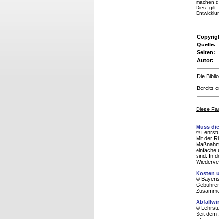
machen de
Dies gilt
Entwicklun
Copyrig
Quelle:
Seiten:
Autor:
Die Bibl
Bereits e
Diese Fac
Muss die
© Lehrstu
Mit der Ri
Maßnahmen
einfache 
sind. In 
Wiederve
Kosten u
© Bayeris
Gebührenv
Zusammena
Abfallwi
© Lehrstu
Seit dem 