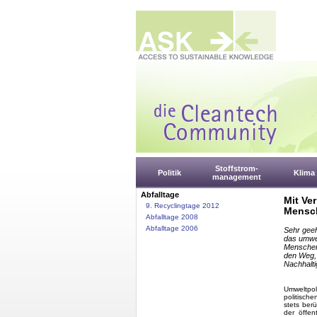
Stoffstrom-
Politik
Klima
management
Abfalltage
Mit Ve
9. Recyclingtage 2012
Mensc
Abfalltage 2008
Abfalltage 2006
Sehr gee
das umwel
Menschen 
den Weg, 
Nachhalti
Umweltpol
politisch
stets ber
der öffen