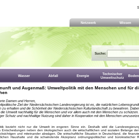
S
Netzwerk
Wissen
Suche:
Technischer
Wasser
Abfall
Energie
Boden,
Umweltschutz
rnunft und Augenmaß: Umweltpolitik mit den Menschen und für di
hen
hrte Damen und Herren,
tpolitische Ziel der Niedersächsischen Landesregierung ist es, die natürlichen Lebensgrund
zu erhalten und die Schönheit der Niedersächsischen Kulturlandschaft zu bewahren. Dabei 
die Umwelt nachhaltig für die Menschen und vor allem auch mit den Menschen zu schützen.
ger Schutz und nachhaltige Nutzung sind daher in Kooperation mit den Menschen umzusetze
itik bezieht nicht nur die Umwelt im engeren Sinne ein. Deshalb wird die Landesregierung
en Entscheidungen neben den ökologischen auch die wirtschaftlichen und sozialen Belange d
ücksichtigen und miteinander abwägen. Die wirtschaftliche Situation in Deutschland, die finanzie
tlichen Haushalte und die schwindende Akzeptanz ordnungspolitischer und bürokratischer 