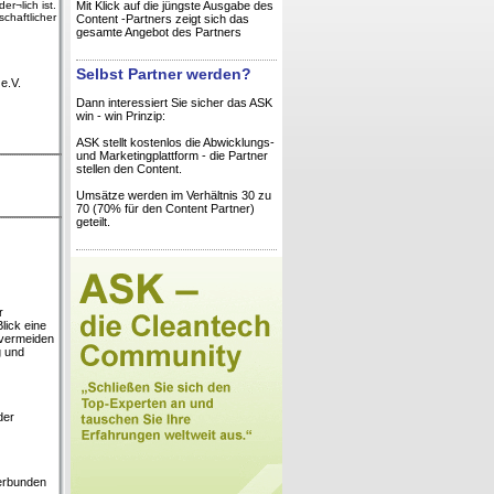
r¬lich ist.
Mit Klick auf die jüngste Ausgabe des
chaftlicher
Content -Partners zeigt sich das
gesamte Angebot des Partners
Selbst Partner werden?
e.V.
Dann interessiert Sie sicher das ASK
win - win Prinzip:
ASK stellt kostenlos die Abwicklungs-
und Marketingplattform - die Partner
stellen den Content.
Umsätze werden im Verhältnis 30 zu
70 (70% für den Content Partner)
geteilt.
r
lick eine
 vermeiden
g und
der
verbunden