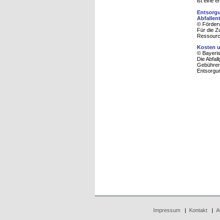
ist eine 
Entsorgu
Abfallen
© Förder
Für die Z
Ressource
Kosten u
© Bayeris
Die Abfal
Gebührens
Entsorgun
Impressum
|
Kontakt
|
A