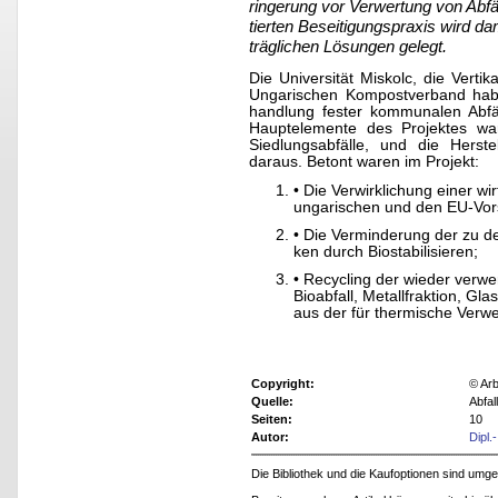
ringerung vor Verwertung von Abfä
tierten Beseitigungspraxis wird d
träglichen Lösungen gelegt.
Die Universität Miskolc, die Vert
Ungarischen Kompostverband haben
handlung fester kommunalen Abfäl
Hauptelemente des Projektes wa
Siedlungsabfälle, und die Herste
daraus. Betont waren im Projekt:
• Die Verwirklichung einer wi
ungarischen und den EU-Vorsc
• Die Verminderung der zu d
ken durch Biostabilisieren;
• Recycling der wieder verwer
Bioabfall, Metallfraktion, Gl
aus der für thermische Verw
Copyright:
© Arb
Quelle:
Abfal
Seiten:
10
Autor:
Dipl.
Die Bibliothek und die Kaufoptionen sind um