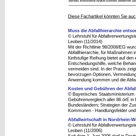
Bereits erworbene Artikel können weiterhin ü
Diese Fachartikel könnten Sie auc
Muss die Abfallhierarchie ents
© Lehrstuhl für Abfallverwertungst
Leoben (11/2014)
Mit der Richtlinie 98/2008/EG wurd
Abfallhierarchie, für Maßnahmen in
fünfstufige Reihung bietet auf den
Entscheidungshilfe, welche Behand
vermeiden sind. In der Praxis zeigt
bevorzugen Optionen, Vermeidung
Anwendung kommen und die Abfall
Kosten und Gebühren der Abfall
© Bayerisches Staatsministerium 
Gebührenvergleich aller 86 örE in
Bundesländern; Strategien der Zu
Kommunen - Handlungsfelder und 
Abfallwirtschaft in Nordrhein-We
© Lehrstuhl für Abfallverwertungst
Leoben (11/2006)
Seit dem 1. Juni 2005 darf in Deut