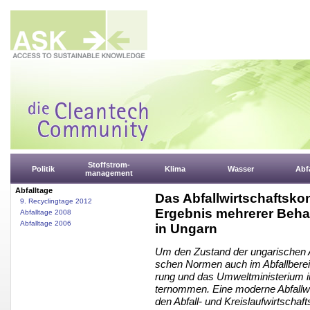
Stoffstrom-
Politik
Klima
Wasser
Abfa
management
Abfalltage
Das Abfallwirtschaftsko
9. Recyclingtage 2012
Ergebnis mehrerer Beha
Abfalltage 2008
Abfalltage 2006
in Ungarn
Um den Zustand der ungarischen A
schen Normen auch im Abfallberei
rung und das Umweltministerium i
ternommen. Eine moderne Abfallwir
den Abfall- und Kreislaufwirtscha