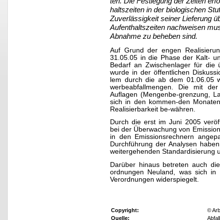
ten. Die Festlegung der Zeiten erf
haltszeiten in der biologischen St
Zuverlässigkeit seiner Lieferung 
Aufenthaltszeiten nachweisen mus
Abnahme zu beheben sind.
Auf Grund der engen Realisierung
31.05.05 in die Phase der Kalt- 
Bedarf an Zwischenlager für die 
wurde in der öffentlichen Diskussi
lem durch die ab dem 01.06.05 wi
werbeabfallmengen. Die mit de
Auflagen (Mengenbe-grenzung, Lauf
sich in den kommen-den Monaten 
Realisierbarkeit be-währen.
Durch die erst im Juni 2005 veröff
bei der Überwachung von Emission
in den Emissionsrechnern angepa
Durchführung der Analysen haben 
weitergehenden Standardisierung 
Darüber hinaus betreten auch die
ordnungen Neuland, was sich in 
Verordnungen widerspiegelt.
Copyright:
© Arb
Quelle:
Abfal