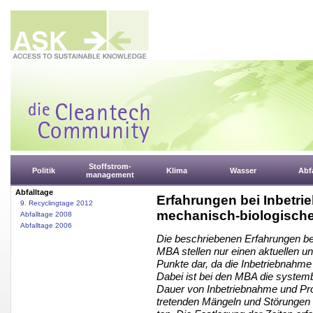
Stoffstrom-
Politik
Klima
Wasser
Abfa
management
Abfalltage
Erfahrungen bei Inbetr
9. Recyclingtage 2012
mechanisch-biologisch
Abfalltage 2008
Abfalltage 2006
Die beschriebenen Erfahrungen be
MBA stellen nur einen aktuellen u
Punkte dar, da die Inbetriebnahme 
Dabei ist bei den MBA die systemb
Dauer von Inbetriebnahme und Prob
tretenden Mängeln und Störungen 