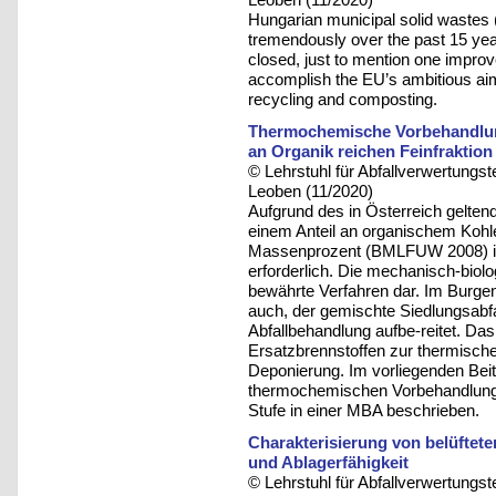
Hungarian municipal solid wast
tremendously over the past 15 yea
closed, just to mention one improv
accomplish the EU’s ambitious aim 
recycling and composting.
Thermochemische Vorbehandlung 
an Organik reichen Feinfraktion
© Lehrstuhl für Abfallverwertungst
Leoben (11/2020)
Aufgrund des in Österreich gelten
einem Anteil an organischem Kohle
Massenprozent (BMLFUW 2008) ist
erforderlich. Die mechanisch-biol
bewährte Verfahren dar. Im Burgen
auch, der gemischte Siedlungsabfa
Abfallbehandlung aufbe-reitet. Das
Ersatzbrennstoffen zur thermischen
Deponierung. Im vorliegenden Beit
thermochemischen Vorbehandlung a
Stufe in einer MBA beschrieben.
Charakterisierung von belüftete
und Ablagerfähigkeit
© Lehrstuhl für Abfallverwertungst