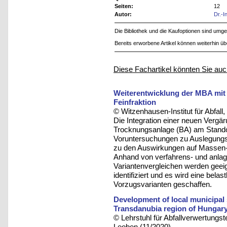
Seiten:
12
Autor:
Dr.-I
Die Bibliothek und die Kaufoptionen sind um
Bereits erworbene Artikel können weiterhin ü
Diese Fachartikel könnten Sie auc
Weiterentwicklung der MBA mit
Feinfraktion
© Witzenhausen-Institut für Abfa
Die Integration einer neuen Vergär
Trocknungsanlage (BA) am Standor
Voruntersuchungen zu Auslegungs
zu den Auswirkungen auf Massen-
Anhand von verfahrens- und anlag
Variantenvergleichen werden geei
identifiziert und es wird eine bel
Vorzugsvarianten geschaffen.
Development of local municipal
Transdanubia region of Hungar
© Lehrstuhl für Abfallverwertungst
Leoben (11/2020)