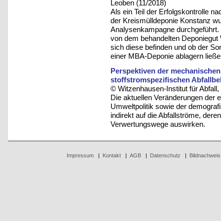
Leoben (11/2018)
Als ein Teil der Erfolgskontrolle n
der Kreismülldeponie Konstanz w
Analysenkampagne durchgeführt. Z
von dem behandelten Deponiegut W
sich diese befinden und ob der Sor
einer MBA-Deponie ablagern ließe
Perspektiven der mechanischen
stoffstromspezifischen Abfallb
© Witzenhausen-Institut für Abfa
Die aktuellen Veränderungen der 
Umweltpolitik sowie der demografi
indirekt auf die Abfallströme, d
Verwertungswege auswirken.
Impressum
|
Kontakt
|
AGB
|
Datenschutz
|
Bildnachweis