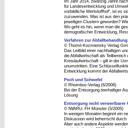
Im Jahr 2014, zwanzig Jahre nac
für Landesentwicklung und Umwelt
vorbildliche Wertstoffhof“, ist es
zuzuwenden. Was ist aus den prämi
jeweiligen Clustern geworden? Wie
Wo geht es hin, wenn man die ges
demografischer Entwicklung, Res
Verfahren zur Abfallbehandlung
© Thomé-Kozmiensky Verlag Gmb
Das Leitbild einer nachhaltigen un
die Abfallwirtschaft als Teilbere
Kreislaufwirtschaft – gilt in der U
unumstritten. Eine Schlüsselfunk
Entwicklung kommt der Abfallwirts
Pech und Schwefel
© Rhombos-Verlag (6/2008)
Bei der Entsorgung teerhaltiger As
Lösung
Entsorgung nicht verwertbarer
© IWARU, FH Münster (5/2005)
In wenigen Monaten beginnt ein neue
Diskussion wird beherrscht durch 
Aber auch andere Aspekte werden