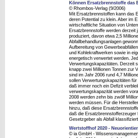
Können Ersatzbrennstoffe das 
© Rhombos-Verlag (9/2006)
Mit Ersatzbrennstoffen kann das E
deren Potential zu klein. Aber im 
wirtschaftliche Situation von Unt
Ersatzbrennstoffe werden derzeit 
produziert, davon etwa 2,5 Millio
Abfallbehandlungsanlagen gewonne
Aufbereitung von Gewerbeabfällen.
und Kohlekraftwerken sowie in eige
energetisch verwertet werden. Je
Verwertungskapazitäten. Derzeit s
knapp zwei Millionen Tonnen zur V
sind im Jahr 2006 rund 4,7 Millio
sollen Verwertungskapazitäten für 
daß immer noch ein Defizit verblei
verwertungskapazität werden vorau
2008 werden zehn bis zwölf Milli
werden müssen. Für die Herstell
hinzu, daß diese Ersatzbrennstoff
daß die Ersatzbrennstofferzeuger
Gesetzgeber als Abfall klassifizie
Wertstoffhof 2020 - Neuorientie
© ia GmbH - Wissensmanagement u