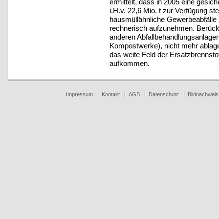
ermittelt, dass in 2005 eine ges
i.H.v. 22,6 Mio. t zur Verfügung 
hausmüllähnliche Gewerbeabfälle zu
rechnerisch aufzunehmen. Berücks
anderen Abfallbehandlungsanlagen 
Kompostwerke), nicht mehr ablage
das weite Feld der Ersatzbrennsto
aufkommen.
Impressum
|
Kontakt
|
AGB
|
Datenschutz
|
Bildnachweis