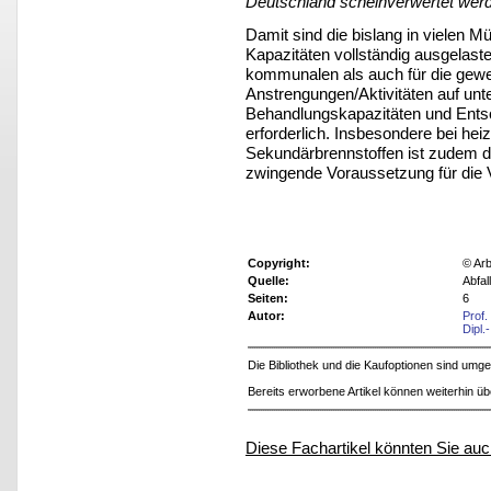
Deutschland scheinverwertet wer
Damit sind die bislang in vielen 
Kapazitäten vollständig ausgelaste
kommunalen als auch für die gewer
Anstrengungen/Aktivitäten auf unt
Behandlungskapazitäten und Entso
erforderlich. Insbesondere bei hei
Sekundärbrennstoffen ist zudem di
zwingende Voraussetzung für die 
Copyright:
© Arb
Quelle:
Abfal
Seiten:
6
Autor:
Prof.
Dipl.
Die Bibliothek und die Kaufoptionen sind um
Bereits erworbene Artikel können weiterhin ü
Diese Fachartikel könnten Sie auc