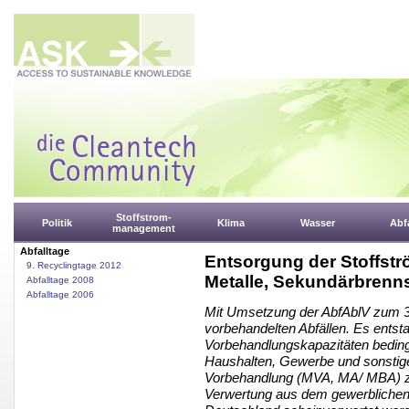
Stoffstrom-
Politik
Klima
Wasser
Abfa
management
Abfalltage
Entsorgung der Stoffstr
9. Recyclingtage 2012
Metalle, Sekundärbrenns
Abfalltage 2008
Abfalltage 2006
Mit Umsetzung der AbfAblV zum 31
vorbehandelten Abfällen. Es entst
Vorbehandlungskapazitäten bedingt
Haushalten, Gewerbe und sonstigen
Vorbehandlung (MVA, MA/ MBA) zu
Verwertung aus dem gewerblichen B