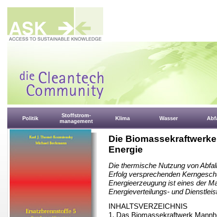
Stoffstrom-
Politik
Klima
Wasser
Abfa
management
Die Biomassekraftwerk
Energie
Die thermische Nutzung von Abfal
Erfolg versprechenden Kerngeschä
Energieerzeugung ist eines der 
Energieverteilungs- und Dienstle
INHALTSVERZEICHNIS
1. Das Biomassekraftwerk Mann