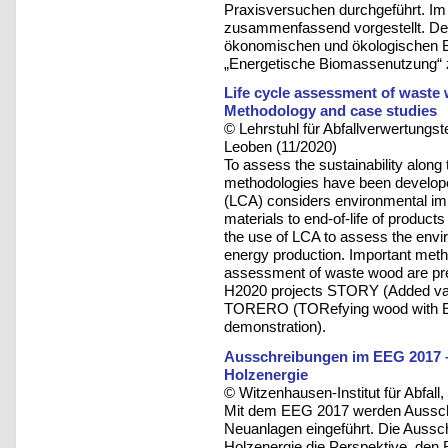
Praxisversuchen durchgeführt. Im
zusammenfassend vorgestellt. Der 
ökonomischen und ökologischen B
„Energetische Biomassenutzung“ z
Life cycle assessment of waste
Methodology and case studies
© Lehrstuhl für Abfallverwertungst
Leoben (11/2020)
To assess the sustainability along 
methodologies have been develope
(LCA) considers environmental imp
materials to end-of-life of product
the use of LCA to assess the envi
energy production. Important meth
assessment of waste wood are pres
H2020 projects STORY (Added valu
TORERO (TORefying wood with Eth
demonstration).
Ausschreibungen im EEG 2017 –
Holzenergie
© Witzenhausen-Institut für Abfa
Mit dem EEG 2017 werden Aussch
Neuanlagen eingeführt. Die Aussc
Holzenergie die Perspektive, den 