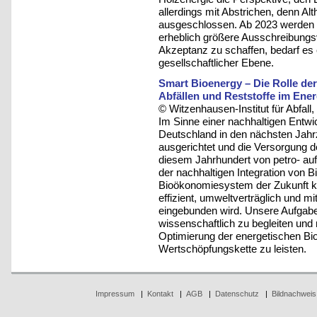
allerdings mit Abstrichen, denn A
ausgeschlossen. Ab 2023 werden
erheblich größere Ausschreibungsv
Akzeptanz zu schaffen, bedarf es e
gesellschaftlicher Ebene.
Smart Bioenergy – Die Rolle de
Abfällen und Reststoffe im Ener
© Witzenhausen-Institut für Abfa
Im Sinne einer nachhaltigen Entw
Deutschland in den nächsten Jahr
ausgerichtet und die Versorgung de
diesem Jahrhundert von petro- auf 
der nachhaltigen Integration von B
Bioökonomiesystem der Zukunft ka
effizient, umweltverträglich und 
eingebunden wird. Unsere Aufgabe i
wissenschaftlich zu begleiten und 
Optimierung der energetischen B
Wertschöpfungskette zu leisten.
Impressum
|
Kontakt
|
AGB
|
Datenschutz
|
Bildnachweis