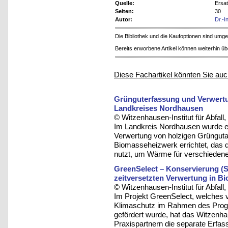
Quelle:
Ersa
Seiten:
30
Autor:
Dr.-
Die Bibliothek und die Kaufoptionen sind um
Bereits erworbene Artikel können weiterhin ü
Diese Fachartikel könnten Sie auc
Grünguterfassung und Verwertu
Landkreises Nordhausen
© Witzenhausen-Institut für Abfa
Im Landkreis Nordhausen wurde ei
Verwertung von holzigen Grüngutant
Biomasseheizwerk errichtet, das d
nutzt, um Wärme für verschiede
GreenSelect – Konservierung (S
zeitversetzten Verwertung in B
© Witzenhausen-Institut für Abfa
Im Projekt GreenSelect, welches 
Klimaschutz im Rahmen des Pro
gefördert wurde, hat das Witzenh
Praxispartnern die separate Erfas