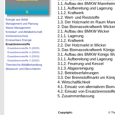
1.1. Aufbau des BMKW Mannhei
1.1.1. Aufbereitung und Lagerung
1.1.2. Kraftwerk
1.2. Wert- und Reststoffe
Energie aus Abfall
1.3. Der Holzmarkt im Raum Man
Management und Planung
2. Das Biomassekraftwerk Wicker
Waste Management
2.1. Aufbau des BMKW Wicker
Kreislauf- und Abfallwirtschaft
2.1.1. Lagerung
Immissionsschutz
2.1.2. Kraftwerk
Erneuerbare Energie
Ersatzbrennstoffe
2.2. Der Holzmarkt in Wicker
Ersatzbrennstoffe 5 (2005)
3. Das Biomassekraftwerk König
Ersatzbrennstoffe 4 (2004)
3.1. Aufbau des BMKW Königs W
Ersatzbrennstoffe 3 (2003)
3.1.1. Aufbereitung und Lagerung
Ersatzbrennstoffe 2 (2002)
3.1.2. Feuerung und Kessel
Thermische Abfallbehandlung
3.1.3. Abgasreinigung
Abwasser und Klärschlamm
3.2. Betriebserfahrungen
3.3. Der Brennstoffmarkt um Köni
4. Wirtschaftlichkeit
4.1. Einsatz von alternativen Bio
4.2. Einsatz von Ersatzbrennstof
5. Zusammenfassung
Copyright:
© Th