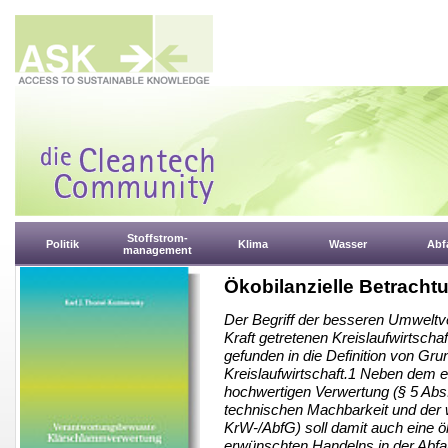
Stoffstrom-
Politik
Klima
Wasser
Abfa
management
Ökobilanzielle Betrach
Der Begriff der besseren Umweltve
Kraft getretenen Kreislaufwirtscha
gefunden in die Definition von Gru
Kreislaufwirtschaft.1 Neben dem eb
hochwertigen Verwertung (§ 5 Ab
technischen Machbarkeit und der w
KrW-/AbfG) soll damit auch eine ö
erwünschten Handelns in der Abfal