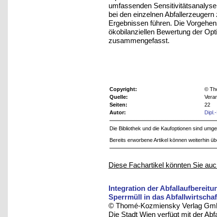
umfassenden Sensitivitätsanalyse w
bei den einzelnen Abfallerzeugern
Ergebnissen führen. Die Vorgehen
ökobilanziellen Bewertung der Op
zusammengefasst.
Copyright:
© Th
Quelle:
Vera
Seiten:
22
Autor:
Dipl.
Die Bibliothek und die Kaufoptionen sind um
Bereits erworbene Artikel können weiterhin ü
Diese Fachartikel könnten Sie auc
Integration der Abfallaufbereit
Sperrmüll in das Abfallwirtsch
© Thomé-Kozmiensky Verlag Gmb
Die Stadt Wien verfügt mit der Abf