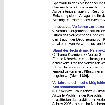
Sperrmüll in der Abfallbehandlung
Gemeindebezirk über eine der mo
Aufbereitungsanlagen für Restmüll 
Errichtung dieser Anlage und ihr de
Stellung im Rahmen des Wiener Abf
Innovatives Verfahren zur dez
© Veranstaltergemeinschaft Bilite
Durch das vorgesehene Ende der 
damit auch der Deponierung von K
an alternativen Verwertungs- und 
Stand der Technik und Perspek
© Thomé-Kozmiensky Verlag Gmb
Für die Klärschlammtrocknung in m
entwickelte Tradition verwiesen 
Klärschlamm anders zu verwerten 
jemand gekommen. Klärschlamm w
begehrt .... [Diez, 1996].
Verfahrenstechnische Möglichke
Klärschlammanfalls
© Universität Braunschweig - Insti
Aktuelle Probleme der Klärschlam
Inkrafttreten des praktischen Ve
Jahres 2005 als auch im Nachga