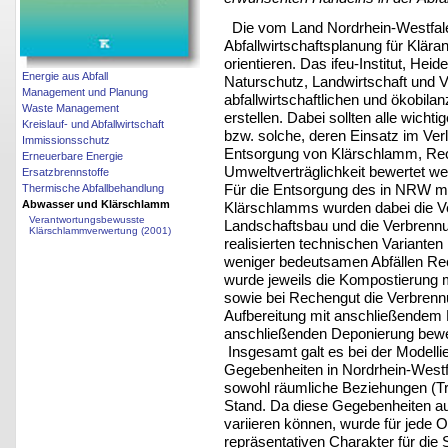
Die vom Land Nordrhein-Westfale
Abfallwirtschaftsplanung für Klära
orientieren. Das ifeu-Institut, He
Energie aus Abfall
Naturschutz, Landwirtschaft und 
Management und Planung
abfallwirtschaftlichen und ökobila
Waste Management
erstellen. Dabei sollten alle wicht
Kreislauf- und Abfallwirtschaft
bzw. solche, deren Einsatz im Verl
Immissionsschutz
Entsorgung von Klärschlamm, Rech
Erneuerbare Energie
Umweltverträglichkeit bewertet we
Ersatzbrennstoffe
Für die Entsorgung des in NRW mi
Thermische Abfallbehandlung
Abwasser und Klärschlamm
Klärschlamms wurden dabei die Ver
Verantwortungsbewusste
Landschaftsbau und die Verbrennu
Klärschlammverwertung (2001)
realisierten technischen Variant
weniger bedeutsamen Abfällen Rech
wurde jeweils die Kompostierung 
sowie bei Rechengut die Verbrenn
Aufbereitung mit anschließendem 
anschließenden Deponierung bewe
Insgesamt galt es bei der Modellie
Gegebenheiten in Nordrhein-Westfal
sowohl räumliche Beziehungen (Tra
Stand. Da diese Gegebenheiten au
variieren können, wurde für jede Op
repräsentativen Charakter für die 