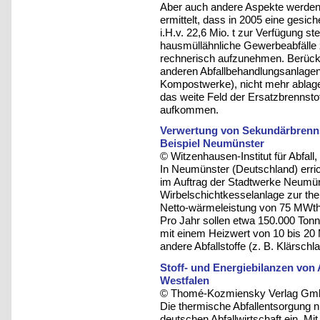
Aber auch andere Aspekte werden
ermittelt, dass in 2005 eine ges
i.H.v. 22,6 Mio. t zur Verfügung 
hausmüllähnliche Gewerbeabfälle zu
rechnerisch aufzunehmen. Berücks
anderen Abfallbehandlungsanlagen 
Kompostwerke), nicht mehr ablage
das weite Feld der Ersatzbrennsto
aufkommen.
Verwertung von Sekundärbrennst
Beispiel Neumünster
© Witzenhausen-Institut für Abfa
In Neumünster (Deutschland) erri
im Auftrag der Stadtwerke Neumün
Wirbelschichtkesselanlage zur the
Netto-wärmeleistung von 75 MWth
Pro Jahr sollen etwa 150.000 Tonn
mit einem Heizwert von 10 bis 20
andere Abfallstoffe (z. B. Klärsch
Stoff- und Energiebilanzen von
Westfalen
© Thomé-Kozmiensky Verlag Gmb
Die thermische Abfallentsorgung ni
deutschen Abfallwirtschaft ein. Mit