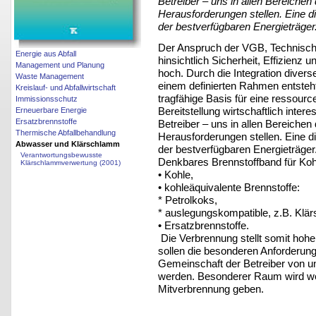
Betreiber – uns in allen Bereichen
Herausforderungen stellen. Eine d
der bestverfügbaren Energieträger.
Der Anspruch der VGB, Technische
Energie aus Abfall
hinsichtlich Sicherheit, Effizienz u
Management und Planung
hoch. Durch die Integration diver
Waste Management
einem definierten Rahmen entsteht
Kreislauf- und Abfallwirtschaft
tragfähige Basis für eine ressou
Immissionsschutz
Bereitstellung wirtschaftlich inte
Erneuerbare Energie
Ersatzbrennstoffe
Betreiber – uns in allen Bereichen
Thermische Abfallbehandlung
Herausforderungen stellen. Eine d
Abwasser und Klärschlamm
der bestverfügbaren Energieträger.
Verantwortungsbewusste
Denkbares Brennstoffband für Koh
Klärschlammverwertung (2001)
• Kohle,
• kohleäquivalente Brennstoffe:
* Petrolkoks,
* auslegungskompatible, z.B. Klä
• Ersatzbrennstoffe.
Die Verbrennung stellt somit hohe
sollen die besonderen Anforderung
Gemeinschaft der Betreiber von un
werden. Besonderer Raum wird we
Mitverbrennung geben.