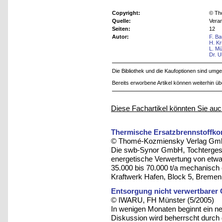
Copyright:
© Th
Quelle:
Vera
Seiten:
12
Autor:
F. B
H. K
L. Mü
Dr. U
Die Bibliothek und die Kaufoptionen sind um
Bereits erworbene Artikel können weiterhin ü
Diese Fachartikel könnten Sie auc
Thermische Ersatzbrennstoffkon
© Thomé-Kozmiensky Verlag Gmb
Die swb-Synor GmbH, Tochtergesel
energetische Verwertung von etwa 
35.000 bis 70.000 t/a mechanisc
Kraftwerk Hafen, Block 5, Bremen
Entsorgung nicht verwertbarer
© IWARU, FH Münster (5/2005)
In wenigen Monaten beginnt ein neue
Diskussion wird beherrscht durch 