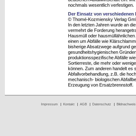
nochmals wesentlich verfestigen.
Der Einsatz von verschiedenen
© Thomé-Kozmiensky Verlag Gmb
In den letzten Jahren wurde an d
vermehrt die Forderung herangetr
Hausmüll oder hausmüllähnlichen 
einen um Abfälle wie Klärschlamm,
bisherige Absatzwege aufgrund ge
gesundheitshygienischen Gründen 
produktionsspezifische Abfälle wie
Sortierreste, die mehr oder weni
können. Zum anderen handelt es 
Abfallvorbehandlung, z.B. die hoc
mechanisch- biologischen Abfallb
Erzeugung von Ersatzbrennstoff.
Impressum
|
Kontakt
|
AGB
|
Datenschutz
|
Bildnachweis