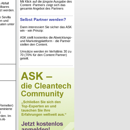
Mit Klick auf die jüngste Ausgabe des
 Abfall
Content -Partners zeigt sich das
ndbares
gesamte Angebot des Partners
tzt werden.
 Sevilla
Selbst Partner werden?
en und
aaten unter
Dann interessiert Sie sicher das ASK
win - win Prinzip:
ASK stellt kostenlos die Abwicklungs-
und Marketingplattform - die Partner
stellen den Content.
Umsätze werden im Verhältnis 30 zu
70 (70% für den Content Partner)
geteilt.
Remelter)
aminierte
t
rden. Im
n Al-