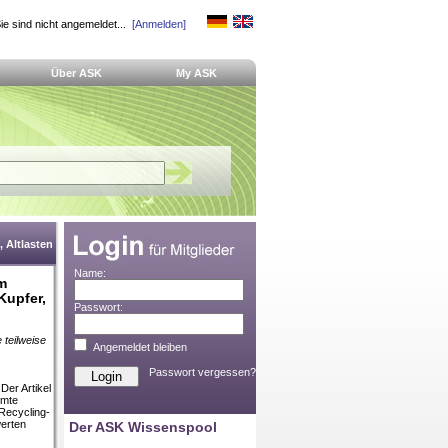
ie sind nicht angemeldet...
[Anmelden]
Über ASK
My ASK
 Altlasten
Name:
m
Kupfer,
Passwort:
 teilweise
Angemeldet bleiben
Passwort vergessen?
Der Artikel
mmte
Recycling-
werten
Der ASK Wissenspool