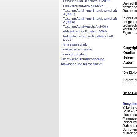
Recycling und Rohstoffe 1 (2008)
Die recht
Produktverantwortung (2007)
anzusehen
Texte zur Abfall- und Energiewirtschaft
Recht und
3 (2007)
In der Fo
Texte zur Abfall- und Energiewirtschaft
ausgearbe
2 (2006)
technisch
Texte zur Abfallwirtschaft (2006)
Vorsitz d
Abfallwirtschaft für Wien (2004)
Eigenscha
Reformbedarf in der Abfallwirtschaft
(2001)
Immissionsschutz
Copyrig
Erneuerbare Energie
Quelle:
Ersatzbrennstoffe
Seiten:
Thermische Abfallbehandlung
Autor:
Abwasser und Klärschlamm
Die Bibl
Bereits e
Diese Fac
Recyclin
© Lehrstu
Beim Al-R
dienen de
Materiali
Reinalumi
Rahmen de
Schrotten
ausreiche