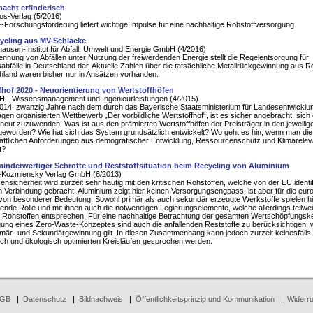
acht erfinderisch
s-Verlag (5/2016)
Forschungsförderung liefert wichtige Impulse für eine nachhaltige Rohstoffversorgung
cycling aus MV-Schlacke
ausen-Institut für Abfall, Umwelt und Energie GmbH (4/2016)
ennung von Abfällen unter Nutzung der freiwerdenden Energie stellt die Regelentsorgung für
abfälle in Deutschland dar. Aktuelle Zahlen über die tatsächliche Metallrückgewinnung aus 
hland waren bisher nur in Ansätzen vorhanden.
fhof 2020 - Neuorientierung von Wertstoffhöfen
H - Wissensmanagement und Ingenieurleistungen (4/2015)
014, zwanzig Jahre nach dem durch das Bayerische Staatsministerium für Landesentwicklu
gen organisierten Wettbewerb „Der vorbildliche Wertstoffhof“, ist es sicher angebracht, sic
eut zuzuwenden. Was ist aus den prämierten Wertstoffhöfen der Preisträger in den jeweilig
geworden? Wie hat sich das System grundsätzlich entwickelt? Wo geht es hin, wenn man die
aftlichen Anforderungen aus demografischer Entwicklung, Ressourcenschutz und Klimarele
t?
minderwertiger Schrotte und Reststoffsituation beim Recycling von Aluminium
Kozmiensky Verlag GmbH (6/2013)
nsicherheit wird zurzeit sehr häufig mit den kritischen Rohstoffen, welche von der EU identifi
n Verbindung gebracht. Aluminium zeigt hier keinen Versorgungsengpass, ist aber für die eur
 von besonderer Bedeutung. Sowohl primär als auch sekundär erzeugte Werkstoffe spielen hi
ende Rolle und mit ihnen auch die notwendigen Legierungselemente, welche allerdings teilwe
n Rohstoffen entsprechen. Für eine nachhaltige Betrachtung der gesamten Wertschöpfungsk
gung eines Zero-Waste-Konzeptes sind auch die anfallenden Reststoffe zu berücksichtigen,
rimär- und Sekundärgewinnung gilt. In diesen Zusammenhang kann jedoch zurzeit keinesfalls
h und ökologisch optimierten Kreisläufen gesprochen werden.
GB
|
Datenschutz
|
Bildnachweis
|
Öffentlichkeitsprinzip und Kommunikation
|
Widerru