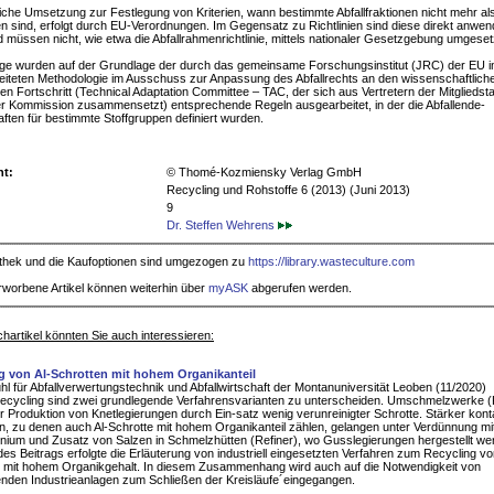
liche Umsetzung zur Festlegung von Kriterien, wann bestimmte Abfallfraktionen nicht mehr als
 sind, erfolgt durch EU-Verordnungen. Im Gegensatz zu Richtlinien sind diese direkt anwe
 müssen nicht, wie etwa die Abfallrahmenrichtlinie, mittels nationaler Gesetzgebung umgese
lge wurden auf der Grundlage der durch das gemeinsame Forschungsinstitut (JRC) der EU in
iteten Methodologie im Ausschuss zur Anpassung des Abfallrechts an den wissenschaftlich
en Fortschritt (Technical Adaptation Committee – TAC, der sich aus Vertretern der Mitgliedst
er Kommission zusammensetzt) entsprechende Regeln ausgearbeitet, in der die Abfallende-
ften für bestimmte Stoffgruppen definiert wurden.
ht:
© Thomé-Kozmiensky Verlag GmbH
Recycling und Rohstoffe 6 (2013) (Juni 2013)
9
Dr. Steffen Wehrens
iothek und die Kaufoptionen sind umgezogen zu
https://library.wasteculture.com
rworbene Artikel können weiterhin über
myASK
abgerufen werden.
hartikel könnten Sie auch interessieren:
g von Al-Schrotten mit hohem Organikanteil
hl für Abfallverwertungstechnik und Abfallwirtschaft der Montanuniversität Leoben (11/2020)
ecycling sind zwei grundlegende Verfahrensvarianten zu unterscheiden. Umschmelzwerke (
r Produktion von Knetlegierungen durch Ein-satz wenig verunreinigter Schrotte. Stärker kont
en, zu denen auch Al-Schrotte mit hohem Organikanteil zählen, gelangen unter Verdünnung mi
nium und Zusatz von Salzen in Schmelzhütten (Refiner), wo Gusslegierungen hergestellt we
s Beitrags erfolgte die Erläuterung von industriell eingesetzten Verfahren zum Recycling vo
 mit hohem Organikgehalt. In diesem Zusammenhang wird auch auf die Notwendigkeit von
nden Industrieanlagen zum Schließen der Kreisläufe´eingegangen.