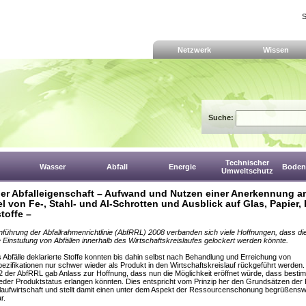
S
Netzwerk
Wissen
Suche:
Technischer
Wasser
Abfall
Energie
Boden,
Umweltschutz
er Abfalleigenschaft – Aufwand und Nutzen einer Anerkennung a
el von Fe-, Stahl- und Al-Schrotten und Ausblick auf Glas, Papier, 
toffe –
inführung der Abfallrahmenrichtlinie (AbfRRL) 2008 verbanden sich viele Hoffnungen, dass die
ve Einstufung von Abfällen innerhalb des Wirtschaftskreislaufes gelockert werden könnte.
s Abfälle deklarierte Stoffe konnten bis dahin selbst nach Behandlung und Erreichung von
ezifikationen nur schwer wieder als Produkt in den Wirtschaftskreislauf rückgeführt werden. 
2 der AbfRRL gab Anlass zur Hoffnung, dass nun die Möglichkeit eröffnet würde, dass besti
ieder Produktstatus erlangen könnten. Dies entspricht vom Prinzip her den Grundsätzen der 
laufwirtschaft und stellt damit einen unter dem Aspekt der Ressourcenschonung begrüßens
r.