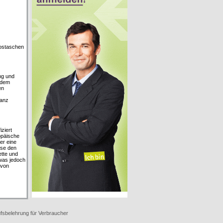
Rostaschen
ng und
h dem
en
vanz
ziert
opäische
er eine
ise den
ette und
 was jedoch
 von
fsbelehrung für Verbraucher