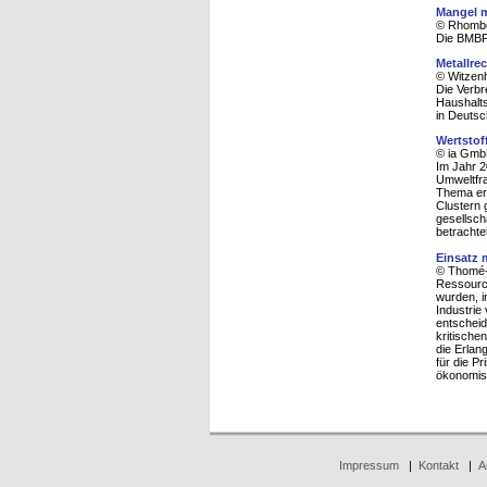
Mangel m
© Rhombo
Die BMBF-
Metallre
© Witzenh
Die Verbr
Haushalts
in Deutsc
Wertstof
© ia Gmb
Im Jahr 2
Umweltfra
Thema ern
Clustern 
gesellsch
betrachte
Einsatz 
© Thomé-
Ressource
wurden, i
Industrie
entscheid
kritische
die Erlan
für die P
ökonomisc
Impressum
|
Kontakt
|
A