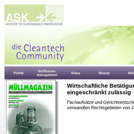
Stoffstrom-
Politik
Klima
Wasser
Abfa
management
Wirtschaftliche Betäti
eingeschränkt zulässig
Fachaufsätze und Gerichtsentsche
verwandten Rechtsgebieten von J