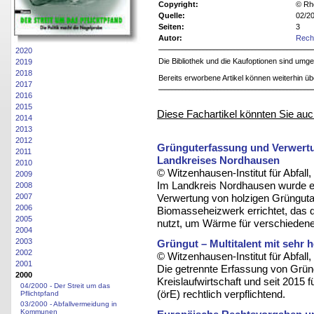
Copyright:
© Rh
Quelle:
02/2
Seiten:
3
Autor:
Rech
2020
Die Bibliothek und die Kaufoptionen sind um
2019
2018
Bereits erworbene Artikel können weiterhin ü
2017
2016
2015
Diese Fachartikel könnten Sie auc
2014
2013
2012
Grünguterfassung und Verwertu
2011
Landkreises Nordhausen
2010
© Witzenhausen-Institut für Abfa
2009
Im Landkreis Nordhausen wurde ei
2008
Verwertung von holzigen Grüngutant
2007
2006
Biomasseheizwerk errichtet, das d
2005
nutzt, um Wärme für verschiede
2004
2003
Grüngut – Multitalent mit sehr
2002
© Witzenhausen-Institut für Abfa
2001
Die getrennte Erfassung von Grüng
2000
Kreislaufwirtschaft und seit 2015 f
04/2000 - Der Streit um das
(örE) rechtlich verpflichtend.
Pflichtpfand
03/2000 - Abfallvermeidung in
Kommunen