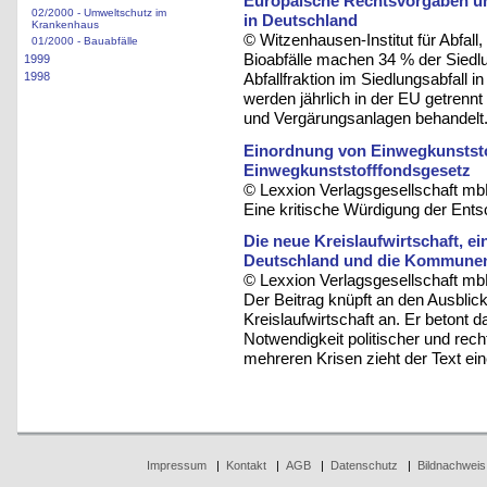
Europäische Rechtsvorgaben und
02/2000 - Umweltschutz im
in Deutschland
Krankenhaus
© Witzenhausen-Institut für Abfa
01/2000 - Bauabfälle
Bioabfälle machen 34 % der Siedlu
1999
1998
Abfallfraktion im Siedlungsabfall 
werden jährlich in der EU getrenn
und Vergärungsanlagen behandelt
Einordnung von Einwegkunstst
Einwegkunststofffondsgesetz
© Lexxion Verlagsgesellschaft mb
Eine kritische Würdigung der En
Die neue Kreislaufwirtschaft, e
Deutschland und die Kommune
© Lexxion Verlagsgesellschaft mb
Der Beitrag knüpft an den Ausbli
Kreislaufwirtschaft an. Er betont d
Notwendigkeit politischer und rech
mehreren Krisen zieht der Text ei
Impressum
|
Kontakt
|
AGB
|
Datenschutz
|
Bildnachweis