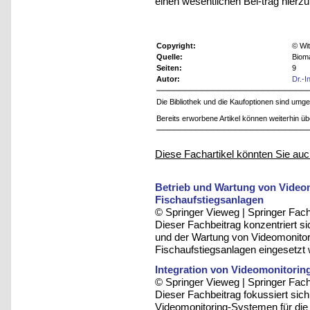
einen wesentlichen Bei-trag hierzu 
Copyright:
© Wit
Quelle:
Biom
Seiten:
9
Autor:
Dr.-I
Die Bibliothek und die Kaufoptionen sind um
Bereits erworbene Artikel können weiterhin ü
Diese Fachartikel könnten Sie auc
Betrieb und Wartung von Video
Fischaufstiegsanlagen
© Springer Vieweg | Springer F
Dieser Fachbeitrag konzentriert s
und der Wartung von Videomonito
Fischaufstiegsanlagen eingesetzt
Integration von Videomonitorin
© Springer Vieweg | Springer F
Dieser Fachbeitrag fokussiert sich
Videomonitoring-Systemen für die 