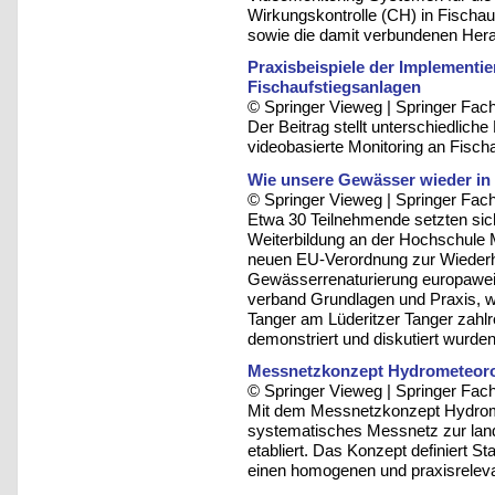
Wirkungskontrolle (CH) in Fischau
sowie die damit verbundenen Her
Praxisbeispiele der Implement
Fischaufstiegsanlagen
© Springer Vieweg | Springer F
Der Beitrag stellt unterschiedlich
videobasierte Monitoring an Fisch
Wie unsere Gewässer wieder 
© Springer Vieweg | Springer F
Etwa 30 Teilnehmende setzten sic
Weiterbildung an der Hochschule M
neuen EU-Verordnung zur Wiederhe
Gewässerrenaturierung europaweit 
verband Grundlagen und Praxis, 
Tanger am Lüderitzer Tanger zah
demonstriert und diskutiert wurden
Messnetzkonzept Hydrometeoro
© Springer Vieweg | Springer F
Mit dem Messnetzkonzept Hydrom
systematisches Messnetz zur lan
etabliert. Das Konzept definiert S
einen homogenen und praxisrelev