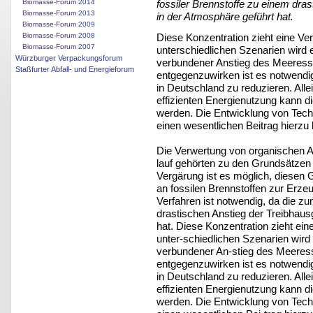
Biomasse-Forum 2014
fossiler Brennstoffe zu einem dra
Biomasse-Forum 2013
in der Atmosphäre geführt hat.
Biomasse-Forum 2009
Diese Konzentration zieht eine Ve
Biomasse-Forum 2008
Biomasse-Forum 2007
unterschiedlichen Szenarien wird 
Würzburger Verpackungsforum
verbundener Anstieg des Meeressp
Staßfurter Abfall- und Energieforum
entgegenzuwirken ist es notwendig,
in Deutschland zu reduzieren. Al
effizienten Energienutzung kann di
werden. Die Entwicklung von Tech
einen wesentlichen Beitrag hierzu l
Die Verwertung von organischen Ab
lauf gehörten zu den Grundsätzen d
Vergärung ist es möglich, diesen G
an fossilen Brennstoffen zur Erze
Verfahren ist notwendig, da die z
drastischen Anstieg der Treibhaus
hat. Diese Konzentration zieht ei
unter-schiedlichen Szenarien wird
verbundener An-stieg des Meeress
entgegenzuwirken ist es notwendig,
in Deutschland zu reduzieren. Al
effizienten Energienutzung kann di
werden. Die Entwicklung von Tech