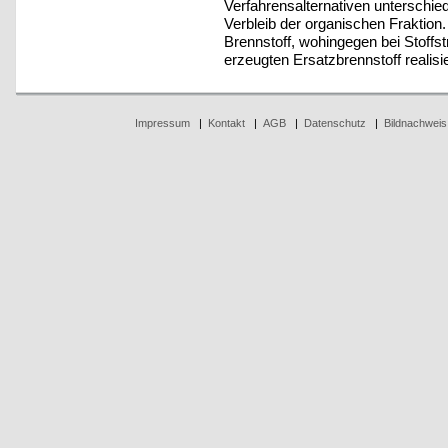
Verfahrensalternativen unterschie
Verbleib der organischen Fraktion. 
Brennstoff, wohingegen bei Stoff
erzeugten Ersatzbrennstoff realisie
Impressum
|
Kontakt
|
AGB
|
Datenschutz
|
Bildnachweis