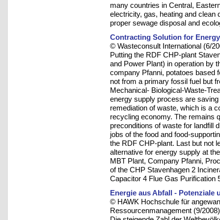
many countries in Central, Easte
electricity, gas, heating and clean
proper sewage disposal and ecolog
Contracting Solution for Energy
© Wasteconsult International (6/2
Putting the RDF CHP-plant Stave
and Power Plant) in operation by 
company Pfanni, potatoes based fo
not from a primary fossil fuel but
Mechanical- Biological-Waste-Trea
energy supply process are saving 
remediation of waste, which is a c
recycling economy. The remains qua
preconditions of waste for landfill 
jobs of the food and food-supportin
the RDF CHP-plant. Last but not l
alternative for energy supply at
MBT Plant, Company Pfanni, Proce
of the CHP Stavenhagen 2 Incinerat
Capacitor 4 Flue Gas Purification
Energie aus Abfall - Potenzial
© HAWK Hochschule für angewandt
Ressourcenmanagement (9/2008)
Die steigende Zahl der Weltbevöl