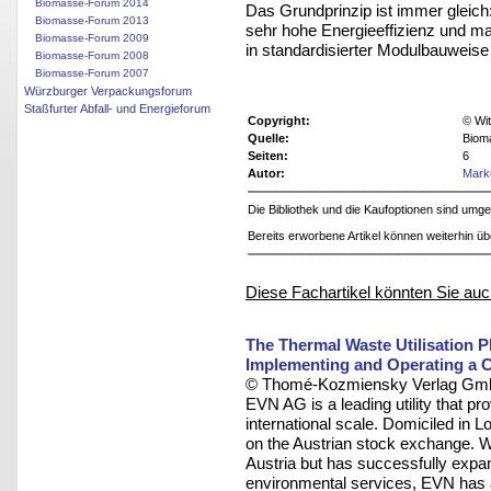
Biomasse-Forum 2014
Das Grundprinzip ist immer gleich
Biomasse-Forum 2013
sehr hohe Energieeffizienz und ma
Biomasse-Forum 2009
in standardisierter Modulbauweis
Biomasse-Forum 2008
Biomasse-Forum 2007
Würzburger Verpackungsforum
Staßfurter Abfall- und Energieforum
Copyright:
© Wit
Quelle:
Biom
Seiten:
6
Autor:
Mark
Die Bibliothek und die Kaufoptionen sind um
Bereits erworbene Artikel können weiterhin ü
Diese Fachartikel könnten Sie auc
The Thermal Waste Utilisation
Implementing and Operating a 
© Thomé-Kozmiensky Verlag Gmb
EVN AG is a leading utility that p
international scale. Domiciled in Low
on the Austrian stock exchange. Wi
Austria but has successfully expa
environmental services, EVN has a