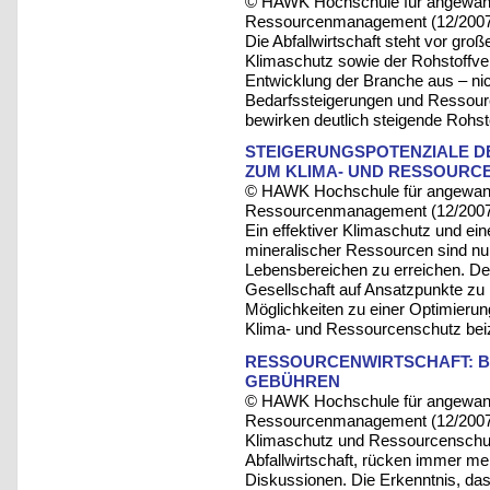
© HAWK Hochschule für angewandt
Ressourcenmanagement (12/200
Die Abfallwirtschaft steht vor gr
Klimaschutz sowie der Rohstoffve
Entwicklung der Branche aus – nic
Bedarfssteigerungen und Ressour
bewirken deutlich steigende Rohsto
STEIGERUNGSPOTENZIALE D
ZUM KLIMA- UND RESSOURC
© HAWK Hochschule für angewandt
Ressourcenmanagement (12/200
Ein effektiver Klimaschutz und e
mineralischer Ressourcen sind n
Lebensbereichen zu erreichen. Des
Gesellschaft auf Ansatzpunkte zu
Möglichkeiten zu einer Optimierun
Klima- und Ressourcenschutz bei
RESSOURCENWIRTSCHAFT: BE
GEBÜHREN
© HAWK Hochschule für angewandt
Ressourcenmanagement (12/200
Klimaschutz und Ressourcenschutz
Abfallwirtschaft, rücken immer meh
Diskussionen. Die Erkenntnis, das