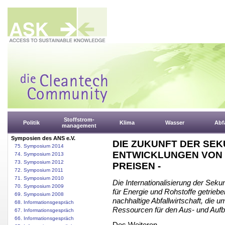
Stoffstrom-
Politik
Klima
Wasser
Abfa
management
Symposien des ANS e.V.
DIE ZUKUNFT DER SE
75. Symposium 2014
ENTWICKLUNGEN VON 
74. Symposium 2013
73. Symposium 2012
PREISEN -
72. Symposium 2011
71. Symposium 2010
Die Internationalisierung der Sek
70. Symposium 2009
für Energie und Rohstoffe getrie
69. Symposium 2008
nachhaltige Abfallwirtschaft, die u
68. Informationsgespräch
Ressourcen für den Aus- und Aufb
67. Informationsgespräch
66. Informationsgespräch
Des Weiteren