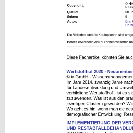
© HA
Copyright:
Ress
Quelle:
68. 
Seiten:
9
Autor:
Eric
Dr. h
Die Bibliothek und die Kaufoptionen sind um
Bereits erworbene Artikel können weiterhin ü
Diese Fachartikel könnten Sie auc
Wertstoffhof 2020 - Neuorientie
© ia GmbH - Wissensmanagement u
Im Jahr 2014, zwanzig Jahre nac
für Landesentwicklung und Umwelt
vorbildliche Wertstoffhof“, ist es
zuzuwenden. Was ist aus den prämi
jeweiligen Clustern geworden? Wie
Wo geht es hin, wenn man die ges
demografischer Entwicklung, Res
IMPLEMENTIERUNG DER VER
UND RESTABFALLBEHANDLU