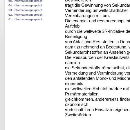
65. Informationsgespräch
trägt die Gewinnung von Sekundärr
64. Informationsgespräch
Verminderung umweltschädlicher T
63. Informationsgespräch
Vereinbarungen mit um.
62. Informationsgespräch
61. Informationsgespräch
Die energie- und ressourcenoptimie
Auftrieb
durch die weltweite 3R-Initiative 
Beseitigung
von Abfall und Reststoffen in Dep
damit zunehmend an Bedeutung, w
Sekundärrohstoffen an Ansehen g
Die Ressourcen der Kreislaufwirtsc
nämlich
die Sekundärstoffströme selbst, di
Vermeidung und Verminderung von 
den anfallenden Mono- und Mischs
einerseits
die weltweiten Rohstoffmärkte mit 
Primärmaterialien
gleichkommen, andererseits finde
ökonomisch
vorteilhaft ihren Einsatz in eige
Zweitmärkten.