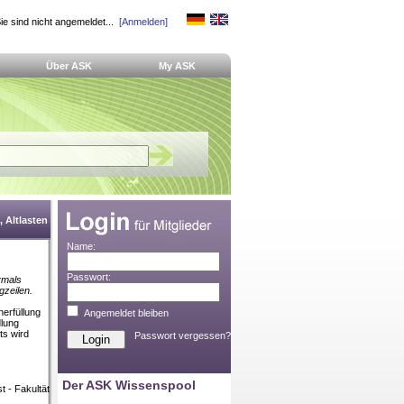
ie sind nicht angemeldet...
[Anmelden]
Über ASK
My ASK
 Altlasten
Name:
Passwort:
rmals
gzeilen.
nerfüllung
Angemeldet bleiben
dlung
ts wird
Passwort vergessen?
Der ASK Wissenspool
 - Fakultät