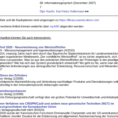
68. Informationsgespräch (Dezember 2007)
7
Dipl.-Kaufm. Karl-Heinz Kellermann
iothek und die Kaufoptionen sind umgezogen zu
https://library.wasteculture.com
rworbene Artikel können weiterhin über
myASK
abgerufen werden.
hartikel könnten Sie auch interessieren:
fhof 2020 - Neuorientierung von Wertstoffhöfen
H - Wissensmanagement und Ingenieurleistungen (4/2015)
014, zwanzig Jahre nach dem durch das Bayerische Staatsministerium für Landesentwicklu
gen organisierten Wettbewerb „Der vorbildliche Wertstoffhof“, ist es sicher angebracht, sic
eut zuzuwenden. Was ist aus den prämierten Wertstoffhöfen der Preisträger in den jeweilig
geworden? Wie hat sich das System grundsätzlich entwickelt? Wo geht es hin, wenn man die
aftlichen Anforderungen aus demografischer Entwicklung, Ressourcenschutz und Klimarele
t?
Sinne des Erfinders
s-Verlag (1/2006)
erfolgreiche Markteinführung und Verbreitung nachhaltiger Produkte und Dienstleistungen soll
ühzeitig in den Innovationsprozeß einbezogen werden
twicklungschancen
s-Verlag (1/2008)
che Entsorgungswirtschaft verfügt über ein großes Potential für Umwelttechnik und Arbeitspl
en-Verfahren wie CRISPR/Cas9 und andere neue genomische Techniken (NGT) im
tzungsvorhaben der Europäischen Union
 Verlagsgesellschaft mbH (8/2024)
 2020 wurde der französischen Forscherin Emmanuelle Charpentier und der US-amerikanis
haftlerin Jennifer Doudna für die Entdeckung und allgemeinen Nutzbarmachung der Gensch