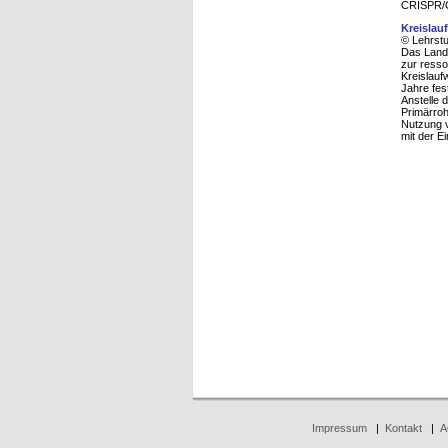
CRISPR/Ca
Kreislau
© Lehrstu
Das Land 
zur resso
Kreislauf
Jahre fe
Anstelle 
Primärroh
Nutzung v
mit der E
Impressum
|
Kontakt
|
A