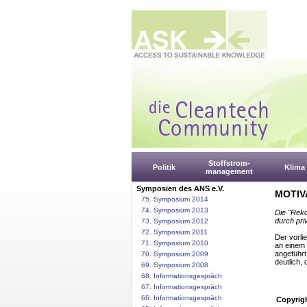
Stoffstrom-
Politik
Klima
management
Symposien des ANS e.V.
MOTIV
75. Symposium 2014
74. Symposium 2013
Die "Reko
durch pri
73. Symposium 2012
72. Symposium 2011
Der vorli
71. Symposium 2010
an einem 
angeführt
70. Symposium 2009
deutlich,
69. Symposium 2008
68. Informationsgespräch
67. Informationsgespräch
66. Informationsgespräch
Copyrig