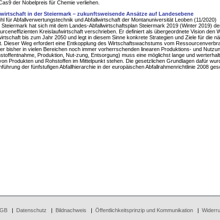
s9 der Nobelpreis für Chemie verliehen.
fwirtschaft in der Steiermark – zukunftsweisende Ansätze auf Landesebene
hl für Abfallverwertungstechnik und Abfallwirtschaft der Montanuniversität Leoben (11/2020)
Steiermark hat sich mit dem Landes-Abfallwirtschaftsplan Steiermark 2019 (Winter 2019) 
urceneffizienten Kreislaufwirtschaft verschrieben. Er definiert als übergeordnete Vision den 
wirtschaft bis zum Jahr 2050 und legt in diesem Sinne konkrete Strategien und Ziele für die n
st. Dieser Weg erfordert eine Entkopplung des Wirtschaftswachstums vom Ressourcenverbr
der bisher in vielen Bereichen noch immer vorherrschenden linearen Produktions- und Nutzu
stoffentnahme, Produktion, Nut-zung, Entsorgung) muss eine möglichst lange und werterhal
on Produkten und Rohstoffen im Mittelpunkt stehen. Die gesetzlichen Grundlagen dafür wur
inführung der fünfstufigen Abfallhierarchie in der europäischen Abfallrahmenrichtlinie 2008 ges
GB
|
Datenschutz
|
Bildnachweis
|
Öffentlichkeitsprinzip und Kommunikation
|
Widerru