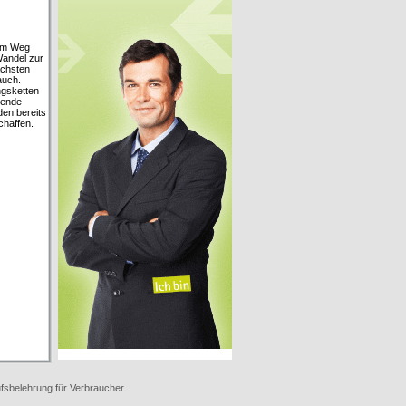
dem Weg
Wandel zur
ächsten
auch.
ngsketten
tende
den bereits
chaffen.
fsbelehrung für Verbraucher