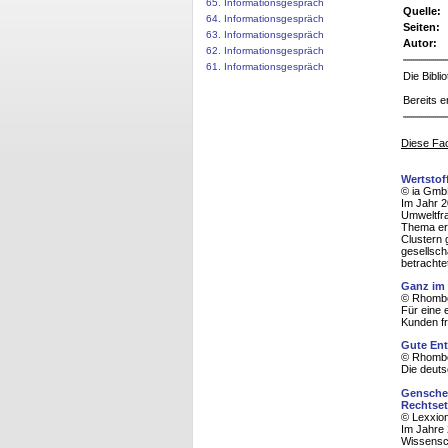
65. Informationsgespräch
Quelle:
64. Informationsgespräch
Seiten:
63. Informationsgespräch
Autor:
62. Informationsgespräch
61. Informationsgespräch
Die Bibl
Bereits e
Diese Fac
Wertstof
© ia Gmb
Im Jahr 2
Umweltfra
Thema ern
Clustern 
gesellsch
betrachte
Ganz im 
© Rhombo
Für eine 
Kunden fr
Gute En
© Rhombo
Die deuts
Genscher
Rechtse
© Lexxion
Im Jahre
Wissensc