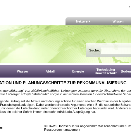
S
Netzwerk
Wissen
Suche:
Technischer
Wasser
Abfall
Energie
Boden,
Umweltschutz
ATION UND PLANUNGSSCHRITTE ZUR REKOMMUNALISIERUNG
mmunalisierung" von abfallwirtschaftlichen Leistungen, insbesondere die Übernahme der vo
vate Entsorger erfolgte "Müllabfuhr" sorgte in den letzten Monaten für deutschlandweite Schla
egende Beitrag soll die Motive und Planungsschritte für einen solchen Wechsel in der Aufgabe
Praxisbeispiel aufzeigen. Dabei werden einerseits Argumente wie z.B. die steuerliche Behan
, mit denen die Entscheidung vieler öffentlichrechtlicher Entsorger begründet wird. Anderersei
 dass ein solcher Schritt immer eine sehr individuelle Ausprägung hat.
© HAWK Hochschule für angewandte Wissenschaft und Kunst
ht:
Ressourcenmanagement