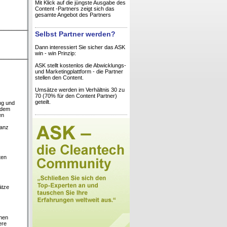
Mit Klick auf die jüngste Ausgabe des
Content -Partners zeigt sich das
gesamte Angebot des Partners
Selbst Partner werden?
Dann interessiert Sie sicher das ASK
win - win Prinzip:
ASK stellt kostenlos die Abwicklungs-
und Marketingplattform - die Partner
stellen den Content.
Umsätze werden im Verhältnis 30 zu
70 (70% für den Content Partner)
geteilt.
ng und
h dem
en
vanz
ten
ätze
chen
ere