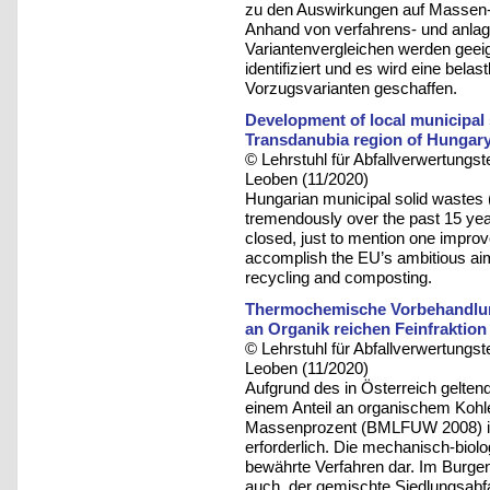
zu den Auswirkungen auf Massen-
Anhand von verfahrens- und anlag
Variantenvergleichen werden geei
identifiziert und es wird eine bel
Vorzugsvarianten geschaffen.
Development of local municipal
Transdanubia region of Hungar
© Lehrstuhl für Abfallverwertungst
Leoben (11/2020)
Hungarian municipal solid wast
tremendously over the past 15 yea
closed, just to mention one improv
accomplish the EU’s ambitious aim 
recycling and composting.
Thermochemische Vorbehandlung 
an Organik reichen Feinfraktion
© Lehrstuhl für Abfallverwertungst
Leoben (11/2020)
Aufgrund des in Österreich gelten
einem Anteil an organischem Kohle
Massenprozent (BMLFUW 2008) ist
erforderlich. Die mechanisch-biol
bewährte Verfahren dar. Im Burgen
auch, der gemischte Siedlungsabfa