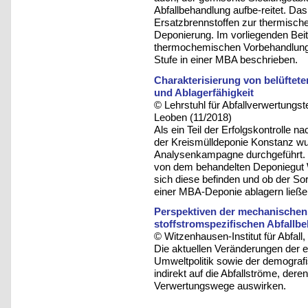
Abfallbehandlung aufbe-reitet. Das
Ersatzbrennstoffen zur thermischen
Deponierung. Im vorliegenden Beit
thermochemischen Vorbehandlung a
Stufe in einer MBA beschrieben.
Charakterisierung von belüftete
und Ablagerfähigkeit
© Lehrstuhl für Abfallverwertungst
Leoben (11/2018)
Als ein Teil der Erfolgskontrolle n
der Kreismülldeponie Konstanz w
Analysenkampagne durchgeführt. Z
von dem behandelten Deponiegut W
sich diese befinden und ob der Sor
einer MBA-Deponie ablagern ließe
Perspektiven der mechanischen
stoffstromspezifischen Abfallb
© Witzenhausen-Institut für Abfa
Die aktuellen Veränderungen der 
Umweltpolitik sowie der demografi
indirekt auf die Abfallströme, d
Verwertungswege auswirken.