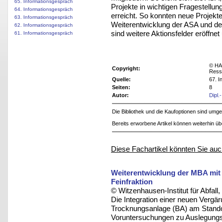
65. Informationsgespräch
Projekte in wichtigen Fragestellung
64. Informationsgespräch
erreicht. So konnten neue Projekt
63. Informationsgespräch
Weiterentwicklung der ASA und der
62. Informationsgespräch
sind weitere Aktionsfelder eröffne
61. Informationsgespräch
© HA
Copyright:
Ress
Quelle:
67. 
Seiten:
8
Autor:
Dipl.
Die Bibliothek und die Kaufoptionen sind um
Bereits erworbene Artikel können weiterhin ü
Diese Fachartikel könnten Sie auc
Weiterentwicklung der MBA mit
Feinfraktion
© Witzenhausen-Institut für Abfa
Die Integration einer neuen Vergär
Trocknungsanlage (BA) am Standor
Voruntersuchungen zu Auslegungs