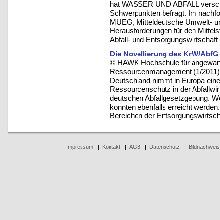
hat WASSER UND ABFALL verschie
Schwerpunkten befragt. Im nachfol
MUEG, Mitteldeutsche Umwelt- u
Herausforderungen für den Mittel
Abfall- und Entsorgungswirtschaft 
Die Novellierung des KrW/AbfG
© HAWK Hochschule für angewandt
Ressourcenmanagement (1/2011)
Deutschland nimmt in Europa eine 
Ressourcenschutz in der Abfallwirt
deutschen Abfallgesetzgebung. We
konnten ebenfalls erreicht werden,
Bereichen der Entsorgungswirtsch
Impressum
|
Kontakt
|
AGB
|
Datenschutz
|
Bildnachweis