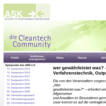
Stoffstrom-
Politik
Klima
Wasser
Abfa
management
Symposien des ANS e.V.
wer gewährleistet was? –
75. Symposium 2014
Verfahrenstechnik, Outp
74. Symposium 2013
73. Symposium 2012
72. Symposium 2011
Die von den Veranstaltern vorges
71. Symposium 2010
„Wer
70. Symposium 2009
gewährleistet was?“ – erfordert e
69. Symposium 2008
Allgemeinen
68. Informationsgespräch
und Anwälten im Besonderen gern
67. Informationsgespräch
zwar kommt es auf die vertraglich
66. Informationsgespräch