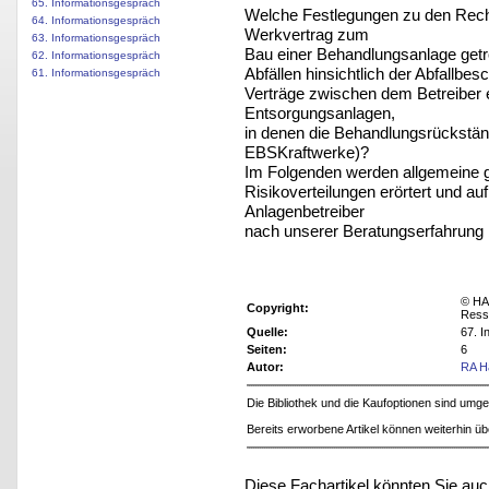
65. Informationsgespräch
Welche Festlegungen zu den Recht
64. Informationsgespräch
Werkvertrag zum
63. Informationsgespräch
Bau einer Behandlungsanlage getr
62. Informationsgespräch
Abfällen hinsichtlich der Abfallbe
61. Informationsgespräch
Verträge zwischen dem Betreiber 
Entsorgungsanlagen,
in denen die Behandlungsrückstän
EBSKraftwerke)?
Im Folgenden werden allgemeine g
Risikoverteilungen erörtert und a
Anlagenbetreiber
nach unserer Beratungserfahrung b
© HA
Copyright:
Ress
Quelle:
67. 
Seiten:
6
Autor:
RA H
Die Bibliothek und die Kaufoptionen sind um
Bereits erworbene Artikel können weiterhin ü
Diese Fachartikel könnten Sie auc